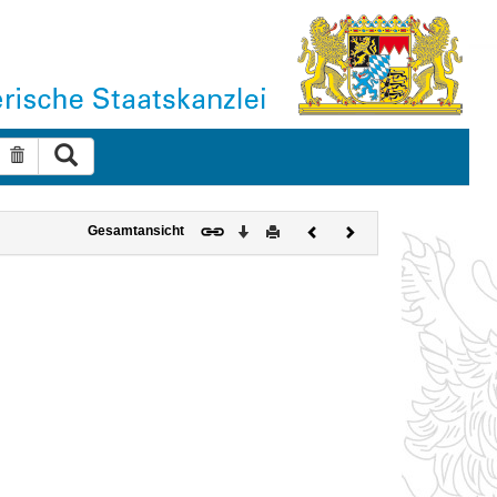
Suche ausführen
Suche zurücksetzen
Download
Drucken
Vorheriges
Nächstes
Gesamtansicht
Dokument
Dokument