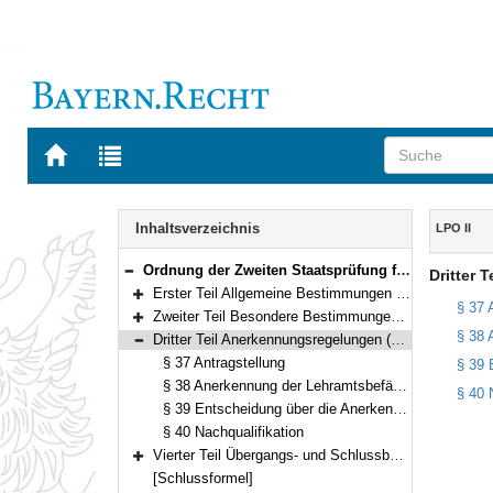
Zur
Zur
Startseite
Trefferliste
von
der
Navigation
BAYERN.RECHT
letzten
Inhalt
Inhaltsverzeichnis
LPO II
Suche
Ordnung der Zweiten Staatsprüfung für ein Lehramt an öffentlichen Schulen (Lehramtsprüfungsordnung II – LPO II) Vom 28. Oktober 2004 (GVBl. S. 428) BayRS 2038-3-4-8-11-K (§§ 1–42)
Dritter 
Bereich reduzieren
Erster Teil Allgemeine Bestimmungen (§§ 1–27)
Bereich erweitern
§ 37 
Zweiter Teil Besondere Bestimmungen für die Zweite Staatsprüfung im Erweiterungsfach (§§ 28–36)
Bereich erweitern
§ 38 
Dritter Teil Anerkennungsregelungen (§§ 37–40)
Bereich reduzieren
§ 37 Antragstellung
§ 39 
§ 38 Anerkennung der Lehramtsbefähigung
§ 40 
§ 39 Entscheidung über die Anerkennung der Zweiten Staatsprüfung
§ 40 Nachqualifikation
Vierter Teil Übergangs- und Schlussbestimmungen (§§ 41–42)
Bereich erweitern
[Schlussformel]