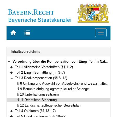
Zur
Zur
Toggle
Startseite
Trefferliste
navigati
von
der
BAYERN.RECHT
letzten
Navigation
Inhaltsverzeichnis
Suche
Verordnung über die Kompensation von Eingriffen in Natur und Landschaft (Bayerische Kompensationsverordnung – BayKompV) Vom 7. August 2013 (GVBl. S. 517) BayRS 791-1-4-U (§§ 1–24)
Bereich reduzieren
Teil 1 Allgemeine Vorschriften (§§ 1–2)
Bereich erweitern
Teil 2 Eingriffsermittlung (§§ 3–7)
Bereich erweitern
Teil 3 Realkompensation (§§ 8–12)
Bereich reduzieren
§ 8 Umfang und Auswahl von Ausgleichs- und Ersatzmaßnahmen
§ 9 Berücksichtigung agrarstruktureller Belange
§ 10 Unterhaltungszeitraum
§ 11 Rechtliche Sicherung
§ 12 Landschaftspflegerischer Begleitplan
Teil 4 Ökokonto (§§ 13–17)
Bereich erweitern
Teil 5 Ersatzzahlungen (§§ 18–22)