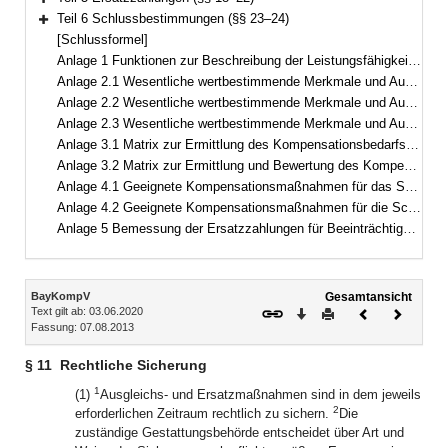
Bereich erweitern
Teil 6 Schlussbestimmungen (§§ 23–24)
Bereich erweitern
[Schlussformel]
Anlage 1 Funktionen zur Beschreibung der Leistungsfähigkeit des Naturhaushalts und des Landschaftsbilds sowie Kriterien zu deren Erfassung
Anlage 2.1 Wesentliche wertbestimmende Merkmale und Ausprägungen des Schutzguts Arten und Lebensräume
Anlage 2.2 Wesentliche wertbestimmende Merkmale und Ausprägungen des Schutzguts Landschaftsbild
Anlage 2.3 Wesentliche wertbestimmende Merkmale und Ausprägungen der Schutzgüter Boden, Wasser, Klima/Luft
Anlage 3.1 Matrix zur Ermittlung des Kompensationsbedarfs des Schutzguts Arten und Lebensräume in Wertpunkten
Anlage 3.2 Matrix zur Ermittlung und Bewertung des Kompensationsumfangs des Schutzguts Arten und Lebensräume in Wertpunkten
Anlage 4.1 Geeignete Kompensationsmaßnahmen für das Schutzgut Arten und Lebensräume
Anlage 4.2 Geeignete Kompensationsmaßnahmen für die Schutzgüter Boden, Wasser, Klima/Luft und das Landschaftsbild
Anlage 5 Bemessung der Ersatzzahlungen für Beeinträchtigungen des Landschaftsbilds
Inhalt
BayKompV
Gesamtansicht
Text gilt ab: 03.06.2020
Download
Drucken
Vorheriges
Nächste
Fassung: 07.08.2013
Dokument
Dokume
§ 11
Rechtliche Sicherung
1
(1)
Ausgleichs- und Ersatzmaßnahmen sind in dem jeweils
2
erforderlichen Zeitraum rechtlich zu sichern.
Die
zuständige Gestattungsbehörde entscheidet über Art und