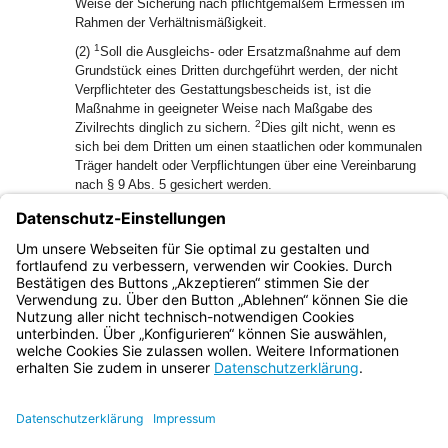
Weise der Sicherung nach pflichtgemäßem Ermessen im
Rahmen der Verhältnismäßigkeit.
1
(2)
Soll die Ausgleichs- oder Ersatzmaßnahme auf dem
Grundstück eines Dritten durchgeführt werden, der nicht
Verpflichteter des Gestattungsbescheids ist, ist die
Maßnahme in geeigneter Weise nach Maßgabe des
2
Zivilrechts dinglich zu sichern.
Dies gilt nicht, wenn es
sich bei dem Dritten um einen staatlichen oder kommunalen
Träger handelt oder Verpflichtungen über eine Vereinbarung
nach § 9 Abs. 5 gesichert werden.
1
(3)
Die Eintragung im Grundbuch erfolgt zugunsten des
2
Rechtsträgers der zuständigen Gestattungsbehörde.
Bei
staatlichen, kommunalen oder enteignungsbegünstigten
Vorhabensträgern erfolgt sie zu deren Gunsten.
Bayern.de
BayernPortal
Datenschutz
Impressum