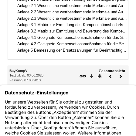
Anlage 2.1 Wesentliche wertbestimmende Merkmale und Ausprägungen des Schutzguts Arten und Lebensräume
Anlage 2.2 Wesentliche wertbestimmende Merkmale und Ausprägungen des Schutzguts Landschaftsbild
Anlage 2.3 Wesentliche wertbestimmende Merkmale und Ausprägungen der Schutzgüter Boden, Wasser, Klima/Luft
Anlage 3.1 Matrix zur Ermittlung des Kompensationsbedarfs des Schutzguts Arten und Lebensräume in Wertpunkten
Anlage 3.2 Matrix zur Ermittlung und Bewertung des Kompensationsumfangs des Schutzguts Arten und Lebensräume in Wertpunkten
Anlage 4.1 Geeignete Kompensationsmaßnahmen für das Schutzgut Arten und Lebensräume
Anlage 4.2 Geeignete Kompensationsmaßnahmen für die Schutzgüter Boden, Wasser, Klima/Luft und das Landschaftsbild
Anlage 5 Bemessung der Ersatzzahlungen für Beeinträchtigungen des Landschaftsbilds
Inhalt
BayKompV
Gesamtansicht
Text gilt ab: 03.06.2020
Download
Drucken
Vorheriges
Nächste
Fassung: 07.08.2013
Dokument
Dokume
Teil 6 Schlussbestimmungen
§ 23 Übergangsregelung
§ 24 Inkrafttreten
Bayern.de
BayernPortal