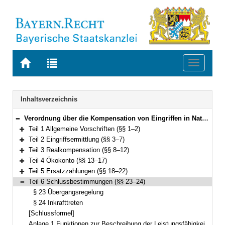
Zur
Zur
Toggle
Startseite
Trefferliste
navigati
von
der
BAYERN.RECHT
letzten
Navigation
Inhaltsverzeichnis
Suche
Verordnung über die Kompensation von Eingriffen in Natur und Landschaft (Bayerische Kompensationsverordnung – BayKompV) Vom 7. August 2013 (GVBl. S. 517) BayRS 791-1-4-U (§§ 1–24)
Bereich reduzieren
Teil 1 Allgemeine Vorschriften (§§ 1–2)
Bereich erweitern
Teil 2 Eingriffsermittlung (§§ 3–7)
Bereich erweitern
Teil 3 Realkompensation (§§ 8–12)
Bereich erweitern
Teil 4 Ökokonto (§§ 13–17)
Bereich erweitern
Teil 5 Ersatzzahlungen (§§ 18–22)
Bereich erweitern
Teil 6 Schlussbestimmungen (§§ 23–24)
Bereich reduzieren
§ 23 Übergangsregelung
§ 24 Inkrafttreten
[Schlussformel]
Anlage 1 Funktionen zur Beschreibung der Leistungsfähigkeit des Naturhaushalts und des Landschaftsbilds sowie Kriterien zu deren Erfassung