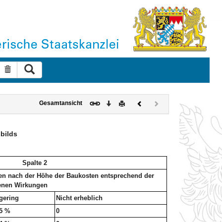
Suche ausführen
Suche zurücksetzen
Download
Drucken
Vorheriges
Nächstes
Gesamtansicht
Dokument
Dokument
(inaktiv)
bilds
Spalte 2
n nach der Höhe der Baukosten entsprechend der
genen Wirkungen
gering
Nicht erheblich
5 %
0