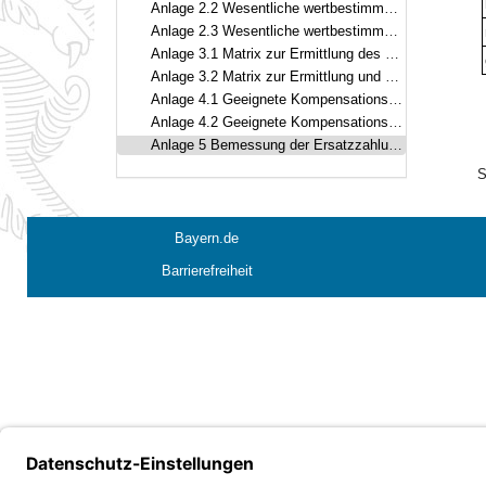
Anlage 2.2 Wesentliche wertbestimmende Merkmale und Ausprägungen des Schutzguts Landschaftsbild
Anlage 2.3 Wesentliche wertbestimmende Merkmale und Ausprägungen der Schutzgüter Boden, Wasser, Klima/Luft
Anlage 3.1 Matrix zur Ermittlung des Kompensationsbedarfs des Schutzguts Arten und Lebensräume in Wertpunkten
Anlage 3.2 Matrix zur Ermittlung und Bewertung des Kompensationsumfangs des Schutzguts Arten und Lebensräume in Wertpunkten
Anlage 4.1 Geeignete Kompensationsmaßnahmen für das Schutzgut Arten und Lebensräume
Anlage 4.2 Geeignete Kompensationsmaßnahmen für die Schutzgüter Boden, Wasser, Klima/Luft und das Landschaftsbild
Anlage 5 Bemessung der Ersatzzahlungen für Beeinträchtigungen des Landschaftsbilds
S
Bayern.de
Barrierefreiheit