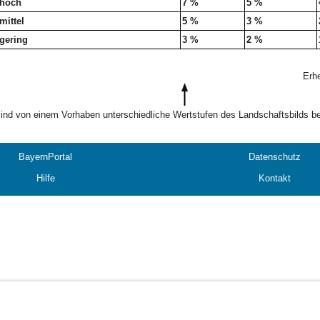
hoch
7 %
5 %
mittel
5 %
3 %
gering
3 %
2 %
Erhe
ind von einem Vorhaben unterschiedliche Wertstufen des Landschaftsbilds betr
BayernPortal
Datenschutz
Hilfe
Kontakt