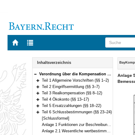
Zur
Zur
Startseite
Trefferliste
von
der
Navigation
BAYERN.RECHT
letzten
Inhalt
Inhaltsverzeichnis
BayKomp
Suche
Verordnung über die Kompensation von Eingriffen in Natur und Landschaft (Bayerische Kompensationsverordnung – BayKompV) Vom 7. August 2013 (GVBl. S. 517) BayRS 791-1-4-U (§§ 1–24)
Anlage 5
Bereich reduzieren
Teil 1 Allgemeine Vorschriften (§§ 1–2)
Bemessu
Bereich erweitern
Teil 2 Eingriffsermittlung (§§ 3–7)
Bereich erweitern
Teil 3 Realkompensation (§§ 8–12)
Bereich erweitern
Teil 4 Ökokonto (§§ 13–17)
Bereich erweitern
Teil 5 Ersatzzahlungen (§§ 18–22)
Bereich erweitern
Teil 6 Schlussbestimmungen (§§ 23–24)
Bereich erweitern
[Schlussformel]
Anlage 1 Funktionen zur Beschreibung der Leistungsfähigkeit des Naturhaushalts und des Landschaftsbilds sowie Kriterien zu deren Erfassung
Anlage 2.1 Wesentliche wertbestimmende Merkmale und Ausprägungen des Schutzguts Arten und Lebensräume