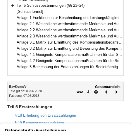
Teil 6 Schlussbestimmungen (§§ 23–24)
Bereich erweitern
[Schlussformel]
Anlage 1 Funktionen zur Beschreibung der Leistungsfähigkeit des Naturhaushalts und des Landschaftsbilds sowie Kriterien zu deren Erfassung
Anlage 2.1 Wesentliche wertbestimmende Merkmale und Ausprägungen des Schutzguts Arten und Lebensräume
Anlage 2.2 Wesentliche wertbestimmende Merkmale und Ausprägungen des Schutzguts Landschaftsbild
Anlage 2.3 Wesentliche wertbestimmende Merkmale und Ausprägungen der Schutzgüter Boden, Wasser, Klima/Luft
Anlage 3.1 Matrix zur Ermittlung des Kompensationsbedarfs des Schutzguts Arten und Lebensräume in Wertpunkten
Anlage 3.2 Matrix zur Ermittlung und Bewertung des Kompensationsumfangs des Schutzguts Arten und Lebensräume in Wertpunkten
Anlage 4.1 Geeignete Kompensationsmaßnahmen für das Schutzgut Arten und Lebensräume
Anlage 4.2 Geeignete Kompensationsmaßnahmen für die Schutzgüter Boden, Wasser, Klima/Luft und das Landschaftsbild
Anlage 5 Bemessung der Ersatzzahlungen für Beeinträchtigungen des Landschaftsbilds
Inhalt
BayKompV
Gesamtansicht
Text gilt ab: 03.06.2020
Download
Drucken
Vorheriges
Nächste
Fassung: 07.08.2013
Dokument
Dokume
Teil 5 Ersatzzahlungen
§ 18 Erhebung von Ersatzzahlungen
§ 19 Bemessungsgrundsätze
§ 20 Bemessung nach Dauer und Schwere des Eingriffs