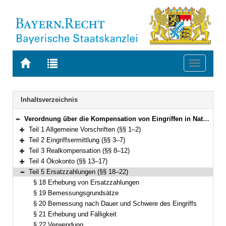
Zur
Zur
Toggle
Startseite
Trefferliste
navigati
von
der
BAYERN.RECHT
letzten
Navigation
Inhaltsverzeichnis
Suche
Verordnung über die Kompensation von Eingriffen in Natur und Landschaft (Bayerische Kompensationsverordnung – BayKompV) Vom 7. August 2013 (GVBl. S. 517) BayRS 791-1-4-U (§§ 1–24)
Bereich reduzieren
Teil 1 Allgemeine Vorschriften (§§ 1–2)
Bereich erweitern
Teil 2 Eingriffsermittlung (§§ 3–7)
Bereich erweitern
Teil 3 Realkompensation (§§ 8–12)
Bereich erweitern
Teil 4 Ökokonto (§§ 13–17)
Bereich erweitern
Teil 5 Ersatzzahlungen (§§ 18–22)
Bereich reduzieren
§ 18 Erhebung von Ersatzzahlungen
§ 19 Bemessungsgrundsätze
§ 20 Bemessung nach Dauer und Schwere des Eingriffs
§ 21 Erhebung und Fälligkeit
§ 22 Verwendung