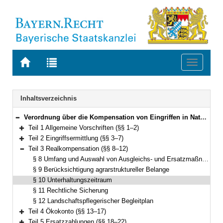
Zur
Zur
Toggle
Startseite
Trefferliste
navigati
von
der
BAYERN.RECHT
letzten
Navigation
Inhaltsverzeichnis
Suche
Verordnung über die Kompensation von Eingriffen in Natur und Landschaft (Bayerische Kompensationsverordnung – BayKompV) Vom 7. August 2013 (GVBl. S. 517) BayRS 791-1-4-U (§§ 1–24)
Bereich reduzieren
Teil 1 Allgemeine Vorschriften (§§ 1–2)
Bereich erweitern
Teil 2 Eingriffsermittlung (§§ 3–7)
Bereich erweitern
Teil 3 Realkompensation (§§ 8–12)
Bereich reduzieren
§ 8 Umfang und Auswahl von Ausgleichs- und Ersatzmaßnahmen
§ 9 Berücksichtigung agrarstruktureller Belange
§ 10 Unterhaltungszeitraum
§ 11 Rechtliche Sicherung
§ 12 Landschaftspflegerischer Begleitplan
Teil 4 Ökokonto (§§ 13–17)
Bereich erweitern
Teil 5 Ersatzzahlungen (§§ 18–22)