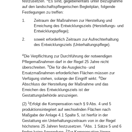
festzusetzen.
Es sind, gegebenenfalls unter Bezugnahme
auf den landschaftspflegerischen Begleitplan, folgende
Festlegungen zu treffen:
1.
Zeitraum der Maßnahmen zur Herstellung und
Erreichung des Entwicklungsziels (Herstellungs- und
Entwicklungspflege);
2.
soweit erforderlich Zeitraum zur Aufrechterhaltung
des Entwicklungsziels (Unterhaltungspflege).
4
Die Verpflichtung zur Durchführung der notwendigen
Pflegemaßnahmen darf in der Regel 25 Jahre nicht
5
überschreiten.
Die für die Ausgleichs- und
Ersatzmaßnahmen erforderlichen Flächen müssen zur
6
Verfügung stehen, solange der Eingriff wirkt.
Der
Abschluss der Herstellung der Maßnahme und das
Erreichen des Entwicklungsziels ist der
Gestattungsbehörde anzuzeigen.
1
(2)
Erfolgt die Kompensation nach § 9 Abs. 4 und 5
produktionsintegriert auf wechselnden Flächen nach
Maßgabe der Anlage 4.1 Spalte 5, ist hierfür in der
Gestattung ein Unterhaltungszeitraum von in der Regel
2
höchstens 25 Jahren festzusetzen.
Abs. 1 Sätze 5 und 6
3
finden keine Anwendung.
Zur Kompensation länger