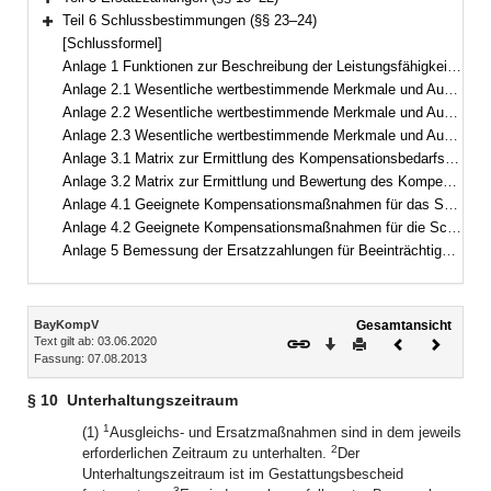
Bereich erweitern
Teil 6 Schlussbestimmungen (§§ 23–24)
Bereich erweitern
[Schlussformel]
Anlage 1 Funktionen zur Beschreibung der Leistungsfähigkeit des Naturhaushalts und des Landschaftsbilds sowie Kriterien zu deren Erfassung
Anlage 2.1 Wesentliche wertbestimmende Merkmale und Ausprägungen des Schutzguts Arten und Lebensräume
Anlage 2.2 Wesentliche wertbestimmende Merkmale und Ausprägungen des Schutzguts Landschaftsbild
Anlage 2.3 Wesentliche wertbestimmende Merkmale und Ausprägungen der Schutzgüter Boden, Wasser, Klima/Luft
Anlage 3.1 Matrix zur Ermittlung des Kompensationsbedarfs des Schutzguts Arten und Lebensräume in Wertpunkten
Anlage 3.2 Matrix zur Ermittlung und Bewertung des Kompensationsumfangs des Schutzguts Arten und Lebensräume in Wertpunkten
Anlage 4.1 Geeignete Kompensationsmaßnahmen für das Schutzgut Arten und Lebensräume
Anlage 4.2 Geeignete Kompensationsmaßnahmen für die Schutzgüter Boden, Wasser, Klima/Luft und das Landschaftsbild
Anlage 5 Bemessung der Ersatzzahlungen für Beeinträchtigungen des Landschaftsbilds
Inhalt
BayKompV
Gesamtansicht
Text gilt ab: 03.06.2020
Download
Drucken
Vorheriges
Nächste
Fassung: 07.08.2013
Dokument
Dokume
§ 10
Unterhaltungszeitraum
1
(1)
Ausgleichs- und Ersatzmaßnahmen sind in dem jeweils
2
erforderlichen Zeitraum zu unterhalten.
Der
Unterhaltungszeitraum ist im Gestattungsbescheid
3