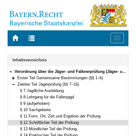
Zur
Zur
Toggle
Startseite
Trefferliste
navigati
von
der
BAYERN.RECHT
letzten
Navigation
Inhaltsverzeichnis
Suche
Verordnung über die Jäger- und Falknerprüfung (Jäger- und Falknerprüfungsordnung – JFPO) Vom 22. Januar 2007 (GVBl. S. 59) BayRS 792-7-W (§§ 1–20)
Bereich reduzieren
Erster Teil Gemeinsame Bestimmungen (§§ 1–6)
Bereich erweitern
Zweiter Teil Jägerprüfung (§§ 7–16)
Bereich reduzieren
§ 7 Jagdliche Ausbildung
§ 8 Lehrgang für die Fallenjagd
§ 9 (aufgehoben)
§ 10 Sachgebiete
§ 11 Form, Ort, Zeit und Ergebnis der Prüfung
§ 12 Schriftlicher Teil der Prüfung
§ 13 Mündlicher Teil der Prüfung
§ 14 Praktischer Teil der Prüfung