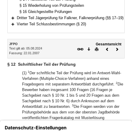
§ 15 Wiederholung von Prüfungsteilen
§ 16 Gleichgestellte Prüfungen
Dritter Teil Jägerprüfung für Falkner, Falknerprüfung (§§ 17–19)
Bereich erweitern
Vierter Teil Schlussbestimmungen (§ 20)
Bereich erweitern
Inhalt
JFPO
Gesamtansicht
Text gilt ab: 05.08.2024
Download
Drucken
Vorheriges
Nächste
Fassung: 22.01.2007
Dokument
Dokume
§ 12
Schriftlicher Teil der Prüfung
1
(1)
Der schriftliche Teil der Prüfung wird im Antwort-Wahl-
Verfahren (Multiple-Choice-Verfahren) anhand eines
2
Fragebogens mit separatem Antwortblatt durchgeführt.
Die
Bewerber haben insgesamt 100 Fragen (16 Fragen je
Sachgebiet nach § 10 Nr. 1 bis 5 und 20 Fragen aus dem
Sachgebiet nach § 10 Nr. 6) durch Ankreuzen auf dem
3
Antwortblatt zu beantworten.
Die Fragen werden von der
Prüfungsbehörde aus dem von der obersten Jagdbehörde
veröffentlichten Fragenkatalog mit Musterlösung
4
ausgewählt.
Die Arbeitszeit beträgt 100 Minuten.
(2) Bewerber, die mehr als ein Viertel der Fragen nicht, nicht