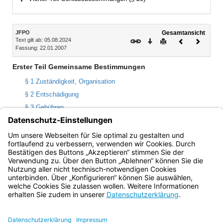
Bereich erweitern
Inhalt
JFPO
Gesamtansicht
Text gilt ab: 05.08.2024
Download
Drucken
Vorheriges
Nächste
Fassung: 22.01.2007
Dokument
Dokume
Erster Teil Gemeinsame Bestimmungen
§ 1 Zuständigkeit, Organisation
§ 2 Entschädigung
§ 3 Gebühren
§ 4 Verhinderung, Unterschleif, Beeinflussungsversuch
§ 5 Nachteilsausgleich
§ 6 Anmeldung, Zulassung
Bayern.de
BayernPortal
Datenschutz
Impressum