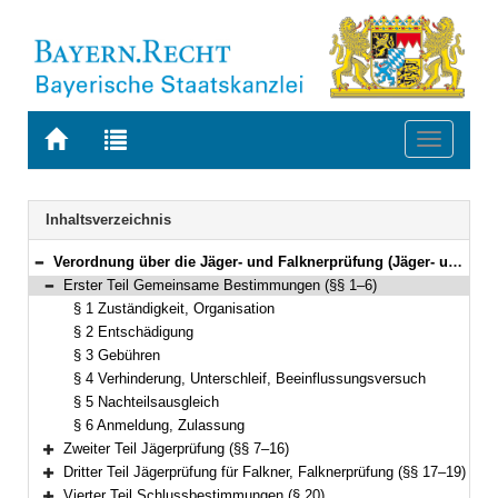
Zur
Zur
Toggle
Startseite
Trefferliste
navigati
von
der
BAYERN.RECHT
letzten
Navigation
Inhaltsverzeichnis
Suche
Verordnung über die Jäger- und Falknerprüfung (Jäger- und Falknerprüfungsordnung – JFPO) Vom 22. Januar 2007 (GVBl. S. 59) BayRS 792-7-W (§§ 1–20)
Bereich reduzieren
Erster Teil Gemeinsame Bestimmungen (§§ 1–6)
Bereich reduzieren
§ 1 Zuständigkeit, Organisation
§ 2 Entschädigung
§ 3 Gebühren
§ 4 Verhinderung, Unterschleif, Beeinflussungsversuch
§ 5 Nachteilsausgleich
§ 6 Anmeldung, Zulassung
Zweiter Teil Jägerprüfung (§§ 7–16)
Bereich erweitern
Dritter Teil Jägerprüfung für Falkner, Falknerprüfung (§§ 17–19)
Bereich erweitern
Vierter Teil Schlussbestimmungen (§ 20)