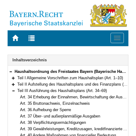
Zur
Zur
Toggle
Startseite
Trefferliste
navigati
von
der
BAYERN.RECHT
letzten
Navigation
Inhaltsverzeichnis
Suche
Haushaltsordnung des Freistaates Bayern (Bayerische Haushaltsordnung – BayHO) Vom 8. Dezember 1971 (BayRS IV S. 664) BayRS 630-1-F (Art. 1–117)
Bereich reduzieren
Teil I Allgemeine Vorschriften zum Haushaltsplan (Art. 1–10)
Bereich erweitern
Teil II Aufstellung des Haushaltsplans und des Finanzplans (Art. 11–33)
Bereich erweitern
Teil III Ausführung des Haushaltsplans (Art. 34–69)
Bereich reduzieren
Art. 34 Erhebung der Einnahmen, Bewirtschaftung der Ausgaben
Art. 35 Bruttonachweis, Einzelnachweis
Art. 36 Aufhebung der Sperre
Art. 37 Über- und außerplanmäßige Ausgaben
Art. 38 Verpflichtungsermächtigungen
Art. 39 Gewährleistungen, Kreditzusagen, kreditfinanzierte Ausgaben
Art. 40 Andere Maßnahmen von finanzieller Bedeutung