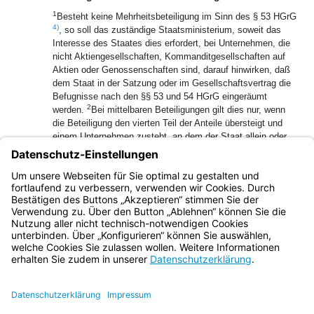
1
Besteht keine Mehrheitsbeteiligung im Sinn des § 53 HGrG
4)
, so soll das zuständige Staatsministerium, soweit das
Interesse des Staates dies erfordert, bei Unternehmen, die
nicht Aktiengesellschaften, Kommanditgesellschaften auf
Aktien oder Genossenschaften sind, darauf hinwirken, daß
dem Staat in der Satzung oder im Gesellschaftsvertrag die
Befugnisse nach den §§ 53 und 54 HGrG eingeräumt
2
werden.
Bei mittelbaren Beteiligungen gilt dies nur, wenn
die Beteiligung den vierten Teil der Anteile übersteigt und
einem Unternehmen zusteht, an dem der Staat allein oder
zusammen mit anderen Gebietskörperschaften mit Mehrheit
im Sinn des § 53 HGrG beteiligt ist.
4)
[Amtl. Anm.:]
BGBl. FN 63-14
Bayern.de
BayernPortal
Datenschutz
Impressum