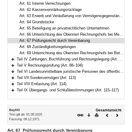
Art. 61 Interne Verrechnungen
Art. 62 Kassenverstärkungsrücklage
Art. 63 Erwerb und Veräußerung von Vermögensgegenständen
Art. 64 Grundstücke
Art. 65 Beteiligung an privatrechtlichen Unternehmen
Art. 66 Unterrichtung des Obersten Rechnungshofs bei Mehrheitsbeteiligungen
Art. 67 Prüfungsrecht durch Vereinbarung
Art. 68 Zuständigkeitsregelungen
Art. 69 Unterrichtung des Obersten Rechnungshofs bei Beteiligungen
Teil IV Zahlungen, Buchführung und Rechnungslegung (Art. 70–87)
Bereich erweitern
Teil V Rechnungsprüfung (Art. 88–104)
Bereich erweitern
Teil VI Landesunmittelbare juristische Personen des öffentlichen Rechts (Art. 105–112)
Bereich erweitern
Teil VII Sondervermögen (Art. 113)
Bereich erweitern
Teil VIII Entlastung (Art. 114)
Bereich erweitern
Teil IX Übergangs- und Schlußbestimmungen (Art. 115–117)
Bereich erweitern
Inhalt
BayHO
Gesamtansicht
Text gilt ab: 01.08.2025
Download
Drucken
Vorheriges
Nächste
Fassung: 08.12.1971
Dokument
Dokume
Art. 67
Prüfungsrecht durch Vereinbarung