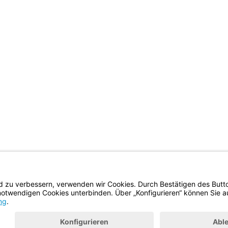
BayernPortal
Datenschutz
Hilfe
Kontakt