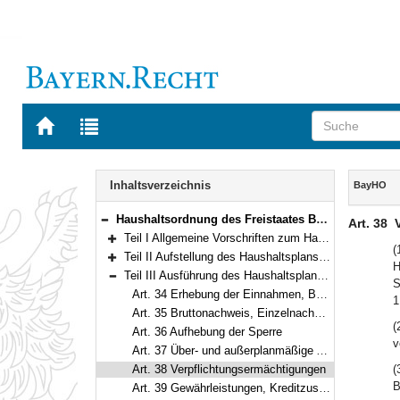
Zur
Zur
Startseite
Trefferliste
von
der
Navigation
BAYERN.RECHT
letzten
Inhalt
Inhaltsverzeichnis
BayHO
Suche
Haushaltsordnung des Freistaates Bayern (Bayerische Haushaltsordnung – BayHO) Vom 8. Dezember 1971 (BayRS IV S. 664) BayRS 630-1-F (Art. 1–117)
Art. 38
Bereich reduzieren
Teil I Allgemeine Vorschriften zum Haushaltsplan (Art. 1–10)
Bereich erweitern
(
Teil II Aufstellung des Haushaltsplans und des Finanzplans (Art. 11–33)
H
Bereich erweitern
Teil III Ausführung des Haushaltsplans (Art. 34–69)
S
Bereich reduzieren
Art. 34 Erhebung der Einnahmen, Bewirtschaftung der Ausgaben
1
Art. 35 Bruttonachweis, Einzelnachweis
(
Art. 36 Aufhebung der Sperre
v
Art. 37 Über- und außerplanmäßige Ausgaben
Art. 38 Verpflichtungsermächtigungen
(
B
Art. 39 Gewährleistungen, Kreditzusagen, kreditfinanzierte Ausgaben