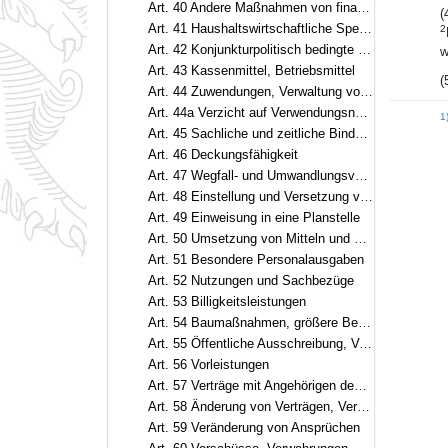
Art. 40 Andere Maßnahmen von finanzieller Bedeutung
(
Art. 41 Haushaltswirtschaftliche Sperre
2
Art. 42 Konjunkturpolitisch bedingte Maßnahmen
w
Art. 43 Kassenmittel, Betriebsmittel
(
Art. 44 Zuwendungen, Verwaltung von Mitteln oder Vermögensgegenständen
Art. 44a Verzicht auf Verwendungsnachweise, Stichproben
1
Art. 45 Sachliche und zeitliche Bindung
Art. 46 Deckungsfähigkeit
Art. 47 Wegfall- und Umwandlungsvermerke
Art. 48 Einstellung und Versetzung von Beamten
Art. 49 Einweisung in eine Planstelle
Art. 50 Umsetzung von Mitteln und Stellen, Leerstellen
Art. 51 Besondere Personalausgaben
Art. 52 Nutzungen und Sachbezüge
Art. 53 Billigkeitsleistungen
Art. 54 Baumaßnahmen, größere Beschaffungen, größere Entwicklungsvorhaben
Art. 55 Öffentliche Ausschreibung, Verträge
Art. 56 Vorleistungen
Art. 57 Verträge mit Angehörigen des öffentlichen Dienstes
Art. 58 Änderung von Verträgen, Vergleiche
Art. 59 Veränderung von Ansprüchen