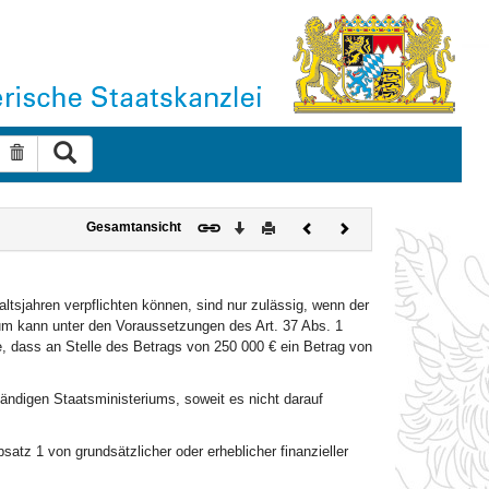
Suche ausführen
Suche zurücksetzen
Download
Drucken
Vorheriges
Nächstes
Gesamtansicht
Dokument
Dokument
tsjahren verpflichten können, sind nur zulässig, wenn der
um kann unter den Voraussetzungen des Art. 37 Abs. 1
, dass an Stelle des Betrags von 250 000 € ein Betrag von
ändigen Staatsministeriums, soweit es nicht darauf
tz 1 von grundsätzlicher oder erheblicher finanzieller