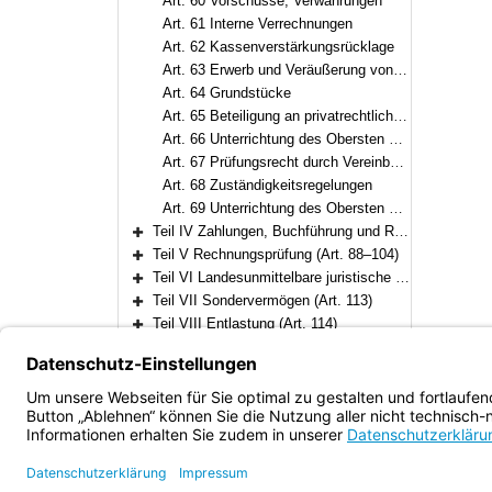
Art. 60 Vorschüsse, Verwahrungen
Art. 61 Interne Verrechnungen
Art. 62 Kassenverstärkungsrücklage
Art. 63 Erwerb und Veräußerung von Vermögensgegenständen
Art. 64 Grundstücke
Art. 65 Beteiligung an privatrechtlichen Unternehmen
Art. 66 Unterrichtung des Obersten Rechnungshofs bei Mehrheitsbeteiligungen
Art. 67 Prüfungsrecht durch Vereinbarung
Art. 68 Zuständigkeitsregelungen
Art. 69 Unterrichtung des Obersten Rechnungshofs bei Beteiligungen
Teil IV Zahlungen, Buchführung und Rechnungslegung (Art. 70–87)
Bereich erweitern
Teil V Rechnungsprüfung (Art. 88–104)
Bereich erweitern
Teil VI Landesunmittelbare juristische Personen des öffentlichen Rechts (Art. 105–112)
Bereich erweitern
Teil VII Sondervermögen (Art. 113)
Bereich erweitern
Teil VIII Entlastung (Art. 114)
Bereich erweitern
Teil IX Übergangs- und Schlußbestimmungen (Art. 115–117)
Bereich erweitern
Bayern.de
Barrierefreiheit