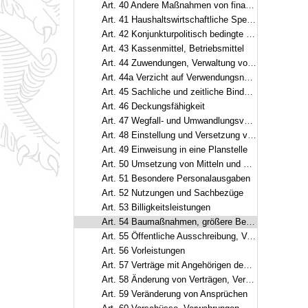
Art. 40 Andere Maßnahmen von finanzieller Bedeutung
Art. 41 Haushaltswirtschaftliche Sperre
Art. 42 Konjunkturpolitisch bedingte Maßnahmen
Art. 43 Kassenmittel, Betriebsmittel
Art. 44 Zuwendungen, Verwaltung von Mitteln oder Vermögensgegenständen
Art. 44a Verzicht auf Verwendungsnachweise, Stichproben
Art. 45 Sachliche und zeitliche Bindung
Art. 46 Deckungsfähigkeit
Art. 47 Wegfall- und Umwandlungsvermerke
Art. 48 Einstellung und Versetzung von Beamten
Art. 49 Einweisung in eine Planstelle
Art. 50 Umsetzung von Mitteln und Stellen, Leerstellen
Art. 51 Besondere Personalausgaben
Art. 52 Nutzungen und Sachbezüge
Art. 53 Billigkeitsleistungen
Art. 54 Baumaßnahmen, größere Beschaffungen, größere Entwicklungsvorhaben
Art. 55 Öffentliche Ausschreibung, Verträge
Art. 56 Vorleistungen
Art. 57 Verträge mit Angehörigen des öffentlichen Dienstes
Art. 58 Änderung von Verträgen, Vergleiche
Art. 59 Veränderung von Ansprüchen