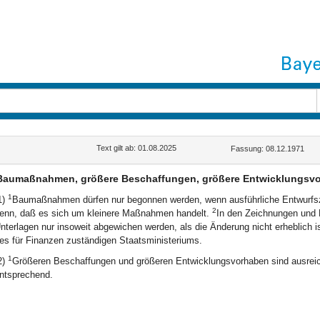
Text gilt ab: 01.08.2025
Fassung: 08.12.1971
Baumaßnahmen, größere Beschaffungen, größere Entwicklungsv
1
1)
Baumaßnahmen dürfen nur begonnen werden, wenn ausführliche Entwurfsz
2
enn, daß es sich um kleinere Maßnahmen handelt.
In den Zeichnungen und 
nterlagen nur insoweit abgewichen werden, als die Änderung nicht erheblich 
es für Finanzen zuständigen Staatsministeriums.
1
2)
Größeren Beschaffungen und größeren Entwicklungsvorhaben sind ausrei
ntsprechend.