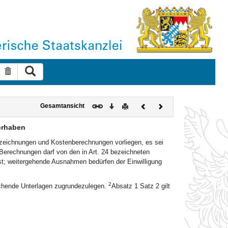
Suche ausführen
Suche zurücksetzen
Download
Drucken
Vorheriges
Nächstes
Gesamtansicht
Dokument
Dokument
orhaben
eichnungen und Kostenberechnungen vorliegen, es sei
Berechnungen darf von den in Art. 24 bezeichneten
ist; weitergehende Ausnahmen bedürfen der Einwilligung
2
chende Unterlagen zugrundezulegen.
Absatz 1 Satz 2 gilt