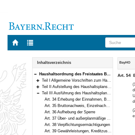
Zur
Zur
Startseite
Trefferliste
von
der
Navigation
BAYERN.RECHT
letzten
Inhalt
Inhaltsverzeichnis
BayHO
Suche
Haushaltsordnung des Freistaates Bayern (Bayerische Haushaltsordnung – BayHO) Vom 8. Dezember 1971 (BayRS IV S. 664) BayRS 630-1-F (Art. 1–117)
Art. 54
Bereich reduzieren
Teil I Allgemeine Vorschriften zum Haushaltsplan (Art. 1–10)
Bereich erweitern
(
Teil II Aufstellung des Haushaltsplans und des Finanzplans (Art. 11–33)
d
Bereich erweitern
Teil III Ausführung des Haushaltsplans (Art. 34–69)
U
Bereich reduzieren
Art. 34 Erhebung der Einnahmen, Bewirtschaftung der Ausgaben
d
Art. 35 Bruttonachweis, Einzelnachweis
(
Art. 36 Aufhebung der Sperre
e
Art. 37 Über- und außerplanmäßige Ausgaben
Art. 38 Verpflichtungsermächtigungen
Art. 39 Gewährleistungen, Kreditzusagen, kreditfinanzierte Ausgaben