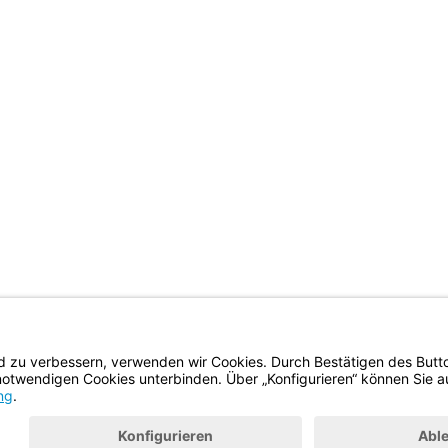
BayernPortal
Datenschutz
Hilfe
Kontakt