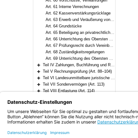
Art. 60 Vorschüsse, Verwahrungen
Art. 61 Interne Verrechnungen
Art. 62 Kassenverstärkungsrücklage
Art. 63 Erwerb und Veräußerung von Vermögensgegenständen
Art. 64 Grundstücke
Art. 65 Beteiligung an privatrechtlichen Unternehmen
Art. 66 Unterrichtung des Obersten Rechnungshofs bei Mehrheitsbeteiligungen
Art. 67 Prüfungsrecht durch Vereinbarung
Art. 68 Zuständigkeitsregelungen
Art. 69 Unterrichtung des Obersten Rechnungshofs bei Beteiligungen
Teil IV Zahlungen, Buchführung und Rechnungslegung (Art. 70–87)
Bereich erweitern
Teil V Rechnungsprüfung (Art. 88–104)
Bereich erweitern
Teil VI Landesunmittelbare juristische Personen des öffentlichen Rechts (Art. 105–112)
Bereich erweitern
Teil VII Sondervermögen (Art. 113)
Bereich erweitern
Teil VIII Entlastung (Art. 114)
Bereich erweitern
Teil IX Übergangs- und Schlußbestimmungen (Art. 115–117)
Bereich erweitern
Bayern.de
Barrierefreiheit