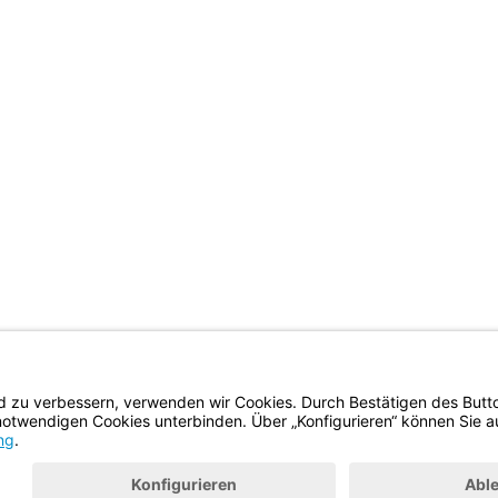
BayernPortal
Datenschutz
Hilfe
Kontakt