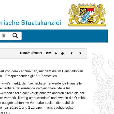
Suche ausführen
Suche zurücksetzen
Download
Drucken
Vorheriges
Nächstes
Gesamtansicht
Dokument
Dokument
darf von dem Zeitpunkt an, mit dem die im Haushaltsplan
2
en.
Entsprechendes gilt für Planstellen.
(kw-Vermerk), darf die nächste frei werdende Planstelle
e nächste frei werdende vergleichbare Stelle für
wertigen Stelle oder vergleichbaren anderen Stelle als der
er Vermerk „künftig umzuwandeln“ und zwar in die Qualität
en ausgebrachten kw-Vermerken sollen die rechtlich
gemäß Sätze 1 und 2 zu einem nicht sachgerechten
lassen.