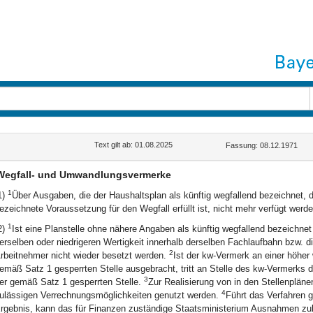
Text gilt ab: 01.08.2025
Fassung: 08.12.1971
Wegfall- und Umwandlungsvermerke
1
1)
Über Ausgaben, die der Haushaltsplan als künftig wegfallend bezeichnet, 
ezeichnete Voraussetzung für den Wegfall erfüllt ist, nicht mehr verfügt werd
1
2)
Ist eine Planstelle ohne nähere Angaben als künftig wegfallend bezeichnet 
erselben oder niedrigeren Wertigkeit innerhalb derselben Fachlaufbahn bzw. di
2
rbeitnehmer nicht wieder besetzt werden.
Ist der kw-Vermerk an einer höher 
emäß Satz 1 gesperrten Stelle ausgebracht, tritt an Stelle des kw-Vermerks d
3
er gemäß Satz 1 gesperrten Stelle.
Zur Realisierung von in den Stellenplän
4
ulässigen Verrechnungsmöglichkeiten genutzt werden.
Führt das Verfahren 
rgebnis, kann das für Finanzen zuständige Staatsministerium Ausnahmen zu