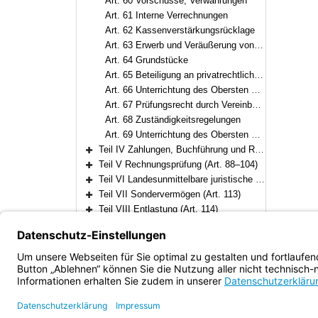
Art. 60 Vorschüsse, Verwahrungen
Art. 61 Interne Verrechnungen
Art. 62 Kassenverstärkungsrücklage
Art. 63 Erwerb und Veräußerung von Vermögensgegenständen
Art. 64 Grundstücke
Art. 65 Beteiligung an privatrechtlichen Unternehmen
Art. 66 Unterrichtung des Obersten Rechnungshofs bei Mehrheitsbeteiligungen
Art. 67 Prüfungsrecht durch Vereinbarung
Art. 68 Zuständigkeitsregelungen
Art. 69 Unterrichtung des Obersten Rechnungshofs bei Beteiligungen
Teil IV Zahlungen, Buchführung und Rechnungslegung (Art. 70–87)
Bereich erweitern
Teil V Rechnungsprüfung (Art. 88–104)
Bereich erweitern
Teil VI Landesunmittelbare juristische Personen des öffentlichen Rechts (Art. 105–112)
Bereich erweitern
Teil VII Sondervermögen (Art. 113)
Bereich erweitern
Teil VIII Entlastung (Art. 114)
Bereich erweitern
Teil IX Übergangs- und Schlußbestimmungen (Art. 115–117)
Bereich erweitern
Bayern.de
Barrierefreiheit