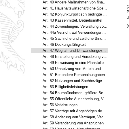
Art. 40 Andere Maßnahmen von finanzieller Bedeutung
(
Art. 41 Haushaltswirtschaftliche Sperre
P
Art. 42 Konjunkturpolitisch bedingte Maßnahmen
d
Art. 43 Kassenmittel, Betriebsmittel
(
Art. 44 Zuwendungen, Verwaltung von Mitteln oder Vermögensgegenständen
Art. 44a Verzicht auf Verwendungsnachweise, Stichproben
Art. 45 Sachliche und zeitliche Bindung
Art. 46 Deckungsfähigkeit
Art. 47 Wegfall- und Umwandlungsvermerke
Art. 48 Einstellung und Versetzung von Beamten
Art. 49 Einweisung in eine Planstelle
Art. 50 Umsetzung von Mitteln und Stellen, Leerstellen
Art. 51 Besondere Personalausgaben
Art. 52 Nutzungen und Sachbezüge
Art. 53 Billigkeitsleistungen
Art. 54 Baumaßnahmen, größere Beschaffungen, größere Entwicklungsvorhaben
Art. 55 Öffentliche Ausschreibung, Verträge
Art. 56 Vorleistungen
Art. 57 Verträge mit Angehörigen des öffentlichen Dienstes
Art. 58 Änderung von Verträgen, Vergleiche
Art. 59 Veränderung von Ansprüchen