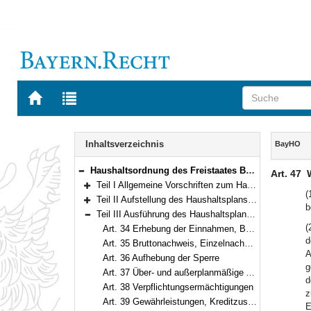
Zur
Zur
Startseite
Trefferliste
von
der
Navigation
BAYERN.RECHT
letzten
Inhalt
Inhaltsverzeichnis
BayHO
Suche
Haushaltsordnung des Freistaates Bayern (Bayerische Haushaltsordnung – BayHO) Vom 8. Dezember 1971 (BayRS IV S. 664) BayRS 630-1-F (Art. 1–117)
Art. 47
Bereich reduzieren
Teil I Allgemeine Vorschriften zum Haushaltsplan (Art. 1–10)
Bereich erweitern
(
Teil II Aufstellung des Haushaltsplans und des Finanzplans (Art. 11–33)
b
Bereich erweitern
Teil III Ausführung des Haushaltsplans (Art. 34–69)
Bereich reduzieren
(
Art. 34 Erhebung der Einnahmen, Bewirtschaftung der Ausgaben
d
Art. 35 Bruttonachweis, Einzelnachweis
A
Art. 36 Aufhebung der Sperre
g
Art. 37 Über- und außerplanmäßige Ausgaben
d
Art. 38 Verpflichtungsermächtigungen
z
Art. 39 Gewährleistungen, Kreditzusagen, kreditfinanzierte Ausgaben
E