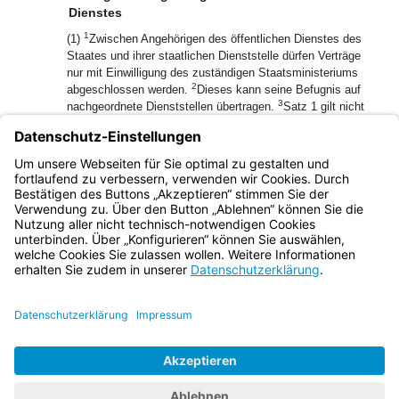
Dienstes
1
(1)
Zwischen Angehörigen des öffentlichen Dienstes des
Staates und ihrer staatlichen Dienststelle dürfen Verträge
nur mit Einwilligung des zuständigen Staatsministeriums
2
abgeschlossen werden.
Dieses kann seine Befugnis auf
3
nachgeordnete Dienststellen übertragen.
Satz 1 gilt nicht
bei öffentlichen Ausschreibungen und Versteigerungen
sowie in Fällen, für die allgemein Entgelte festgesetzt sind.
(2) Andere Regelungen in Rechtsvorschriften bleiben
unberührt.
Bayern.de
BayernPortal
Datenschutz
Impressum
Barrierefreiheit
Hilfe
Kontakt