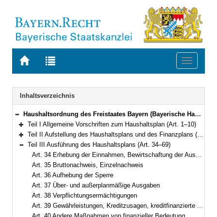
Zur
Zur
Toggle
Startseite
Trefferliste
navigati
von
der
BAYERN.RECHT
letzten
Navigation
Inhaltsverzeichnis
Suche
Haushaltsordnung des Freistaates Bayern (Bayerische Haushaltsordnung – BayHO) Vom 8. Dezember 1971 (BayRS IV S. 664) BayRS 630-1-F (Art. 1–117)
Bereich reduzieren
Teil I Allgemeine Vorschriften zum Haushaltsplan (Art. 1–10)
Bereich erweitern
Teil II Aufstellung des Haushaltsplans und des Finanzplans (Art. 11–33)
Bereich erweitern
Teil III Ausführung des Haushaltsplans (Art. 34–69)
Bereich reduzieren
Art. 34 Erhebung der Einnahmen, Bewirtschaftung der Ausgaben
Art. 35 Bruttonachweis, Einzelnachweis
Art. 36 Aufhebung der Sperre
Art. 37 Über- und außerplanmäßige Ausgaben
Art. 38 Verpflichtungsermächtigungen
Art. 39 Gewährleistungen, Kreditzusagen, kreditfinanzierte Ausgaben
Art. 40 Andere Maßnahmen von finanzieller Bedeutung