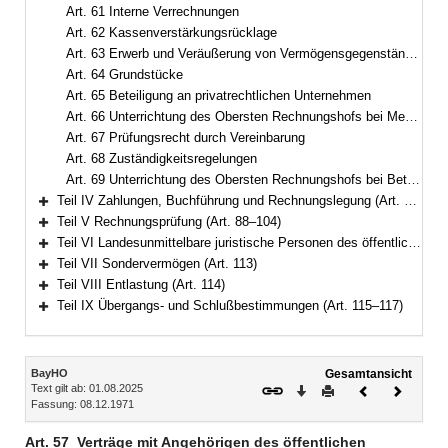
Art. 61 Interne Verrechnungen
Art. 62 Kassenverstärkungsrücklage
Art. 63 Erwerb und Veräußerung von Vermögensgegenständen
Art. 64 Grundstücke
Art. 65 Beteiligung an privatrechtlichen Unternehmen
Art. 66 Unterrichtung des Obersten Rechnungshofs bei Mehrheitsbeteiligungen
Art. 67 Prüfungsrecht durch Vereinbarung
Art. 68 Zuständigkeitsregelungen
Art. 69 Unterrichtung des Obersten Rechnungshofs bei Beteiligungen
Teil IV Zahlungen, Buchführung und Rechnungslegung (Art. 70–87)
Bereich erweitern
Teil V Rechnungsprüfung (Art. 88–104)
Bereich erweitern
Teil VI Landesunmittelbare juristische Personen des öffentlichen Rechts (Art. 105–112)
Bereich erweitern
Teil VII Sondervermögen (Art. 113)
Bereich erweitern
Teil VIII Entlastung (Art. 114)
Bereich erweitern
Teil IX Übergangs- und Schlußbestimmungen (Art. 115–117)
Bereich erweitern
Inhalt
BayHO
Gesamtansicht
Text gilt ab: 01.08.2025
Download
Drucken
Vorheriges
Nächste
Fassung: 08.12.1971
Dokument
Dokume
Art. 57
Verträge mit Angehörigen des öffentlichen