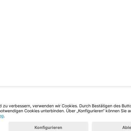
BayernPortal
Datenschutz
Hilfe
Kontakt