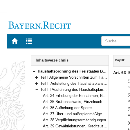
Zur
Zur
Startseite
Trefferliste
von
der
Navigation
BAYERN.RECHT
letzten
Inhalt
Inhaltsverzeichnis
BayHO
Suche
Haushaltsordnung des Freistaates Bayern (Bayerische Haushaltsordnung – BayHO) Vom 8. Dezember 1971 (BayRS IV S. 664) BayRS 630-1-F (Art. 1–117)
Art. 63
Bereich reduzieren
Teil I Allgemeine Vorschriften zum Haushaltsplan (Art. 1–10)
Bereich erweitern
(
Teil II Aufstellung des Haushaltsplans und des Finanzplans (Art. 11–33)
s
Bereich erweitern
Teil III Ausführung des Haushaltsplans (Art. 34–69)
Bereich reduzieren
(
Art. 34 Erhebung der Einnahmen, Bewirtschaftung der Ausgaben
b
Art. 35 Bruttonachweis, Einzelnachweis
Art. 36 Aufhebung der Sperre
(
Art. 37 Über- und außerplanmäßige Ausgaben
w
Art. 38 Verpflichtungsermächtigungen
(
Art. 39 Gewährleistungen, Kreditzusagen, kreditfinanzierte Ausgaben
z