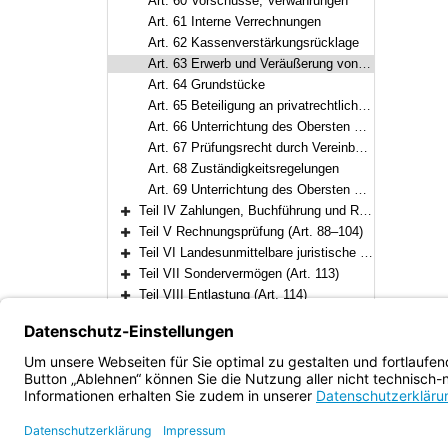
Art. 60 Vorschüsse, Verwahrungen
Art. 61 Interne Verrechnungen
Art. 62 Kassenverstärkungsrücklage
Art. 63 Erwerb und Veräußerung von Vermögensgegenständen
Art. 64 Grundstücke
Art. 65 Beteiligung an privatrechtlichen Unternehmen
Art. 66 Unterrichtung des Obersten Rechnungshofs bei Mehrheitsbeteiligungen
Art. 67 Prüfungsrecht durch Vereinbarung
Art. 68 Zuständigkeitsregelungen
Art. 69 Unterrichtung des Obersten Rechnungshofs bei Beteiligungen
Teil IV Zahlungen, Buchführung und Rechnungslegung (Art. 70–87)
Bereich erweitern
Teil V Rechnungsprüfung (Art. 88–104)
Bereich erweitern
Teil VI Landesunmittelbare juristische Personen des öffentlichen Rechts (Art. 105–112)
Bereich erweitern
Teil VII Sondervermögen (Art. 113)
Bereich erweitern
Teil VIII Entlastung (Art. 114)
Bereich erweitern
Teil IX Übergangs- und Schlußbestimmungen (Art. 115–117)
Bereich erweitern
Bayern.de
Barrierefreiheit