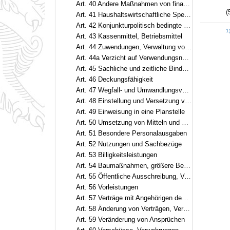
Art. 40 Andere Maßnahmen von finanzieller Bedeutung
(
Art. 41 Haushaltswirtschaftliche Sperre
Art. 42 Konjunkturpolitisch bedingte Maßnahmen
1
Art. 43 Kassenmittel, Betriebsmittel
Art. 44 Zuwendungen, Verwaltung von Mitteln oder Vermögensgegenständen
Art. 44a Verzicht auf Verwendungsnachweise, Stichproben
Art. 45 Sachliche und zeitliche Bindung
Art. 46 Deckungsfähigkeit
Art. 47 Wegfall- und Umwandlungsvermerke
Art. 48 Einstellung und Versetzung von Beamten
Art. 49 Einweisung in eine Planstelle
Art. 50 Umsetzung von Mitteln und Stellen, Leerstellen
Art. 51 Besondere Personalausgaben
Art. 52 Nutzungen und Sachbezüge
Art. 53 Billigkeitsleistungen
Art. 54 Baumaßnahmen, größere Beschaffungen, größere Entwicklungsvorhaben
Art. 55 Öffentliche Ausschreibung, Verträge
Art. 56 Vorleistungen
Art. 57 Verträge mit Angehörigen des öffentlichen Dienstes
Art. 58 Änderung von Verträgen, Vergleiche
Art. 59 Veränderung von Ansprüchen