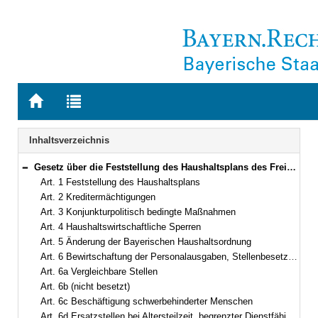
Zur
Zur
Startseite
Trefferliste
von
der
Navigation
Inhaltsverzeichnis
BAYERN.RECHT
letzten
Suche
Gesetz über die Feststellung des Haushaltsplans des Freistaates Bayern für das Haushaltsjahr 2023 (Haushaltsgesetz 2023 – HG 2023) Vom 21. April 2023 (GVBl. S. 128) BayRS 630-2-25-F (Art. 1–16)
Bereich reduzieren
Art. 1 Feststellung des Haushaltsplans
Art. 2 Kreditermächtigungen
Art. 3 Konjunkturpolitisch bedingte Maßnahmen
Art. 4 Haushaltswirtschaftliche Sperren
Art. 5 Änderung der Bayerischen Haushaltsordnung
Art. 6 Bewirtschaftung der Personalausgaben, Stellenbesetzung
Art. 6a Vergleichbare Stellen
Art. 6b (nicht besetzt)
Art. 6c Beschäftigung schwerbehinderter Menschen
Art. 6d Ersatzstellen bei Altersteilzeit, begrenzter Dienstfähigkeit und bei Arbeitszeitmodellen