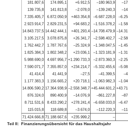
181.807,6
174.895,1
+6.912,5
–180.963,9
–17
139.735,8
141.813,8
–2.078,0
–139.240,3
–14
7.335.405,7
6.872.050,9
+463.354,8
–6.687.228,0
–6.25
2.923.914,7
2.829.231,5
+94.683,2
–1.516.378,2
–1.58
14.843.737,5
14.442.444,1
+401.293,4
–14.708.479,9
–14.31
3.105.217,5
3.078.875,8
+26.341,7
–2.598.402,7
–2.58
1.762.442,7
1.787.767,6
–25.324,9
–1.348.047,5
–1.45
1.825.384,3
1.802.348,2
+23.036,1
–1.323.181,9
–1.31
5.988.690,0
4.697.956,7
+1.290.733,3
–2.873.360,3
–2.25
7.590.071,7
7.355.857,0
+234.214,7
–5.332.455,6
–5.08
41.414,4
41.441,9
–27,5
–41.399,5
–4
1.177.383,3
1.156.665,2
+20.718,1
–1.063.982,3
–1.04
14.806.590,2
17.364.938,9
–2.558.348,7
+45.444.601,2
+43.71
876.324,0
890.400,9
–14.076,9
–861.227,8
–87
8.711.531,6
8.433.290,2
+278.241,4
–6.658.033,0
–6.47
115.015,8
118.689,8
–3.674,0
–112.220,3
–11
71.424.666,8
71.188.667,6
+235.999,2
–
Teil II:
Finanzierungsübersicht für das Haushaltsjahr