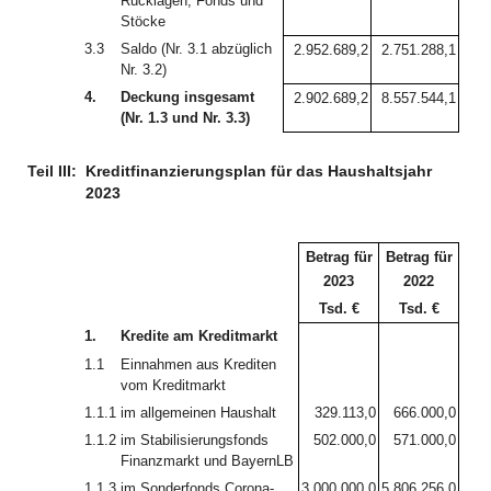
Rücklagen, Fonds und
Stöcke
3.3
Saldo (Nr. 3.1 abzüglich
2.952.689,2
2.751.288,1
Nr. 3.2)
4.
Deckung insgesamt
2.902.689,2
8.557.544,1
(Nr. 1.3 und Nr. 3.3)
Teil III:
Kreditfinanzierungsplan für das Haushaltsjahr
2023
Betrag für
Betrag für
2023
2022
Tsd. €
Tsd. €
1.
Kredite am Kreditmarkt
1.1
Einnahmen aus Krediten
vom Kreditmarkt
1.1.1
im allgemeinen Haushalt
329.113,0
666.000,0
1.1.2
im Stabilisierungsfonds
502.000,0
571.000,0
Finanzmarkt und BayernLB
1.1.3
im Sonderfonds Corona-
3.000.000,0
5.806.256,0