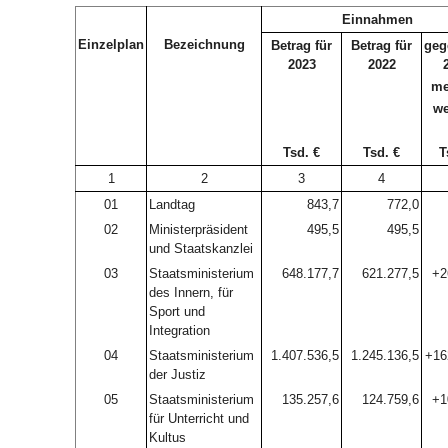
Einnahmen
Einzelplan
Bezeichnung
Betrag für
Betrag für
geg
2023
2022
me
we
Tsd. €
Tsd. €
T
1
2
3
4
01
Landtag
843,7
772,0
02
Ministerpräsident
495,5
495,5
und Staatskanzlei
03
Staatsministerium
648.177,7
621.277,5
+2
des Innern, für
Sport und
Integration
04
Staatsministerium
1.407.536,5
1.245.136,5
+16
der Justiz
05
Staatsministerium
135.257,6
124.759,6
+1
für Unterricht und
Kultus