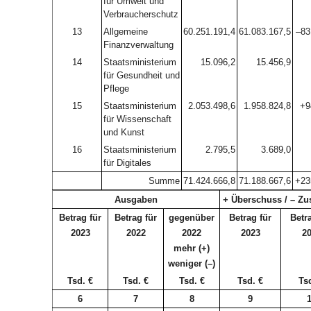
für Umwelt und
Verbraucherschutz
13
Allgemeine
60.251.191,4
61.083.167,5
–83
Finanzverwaltung
14
Staatsministerium
15.096,2
15.456,9
für Gesundheit und
Pflege
15
Staatsministerium
2.053.498,6
1.958.824,8
+9
für Wissenschaft
und Kunst
16
Staatsministerium
2.795,5
3.689,0
für Digitales
Summe
71.424.666,8
71.188.667,6
+23
Ausgaben
+ Überschuss / – Z
Betrag für
Betrag für
gegenüber
Betrag für
Betr
2023
2022
2022
2023
2
mehr (+)
weniger (–)
Tsd. €
Tsd. €
Tsd. €
Tsd. €
Ts
6
7
8
9