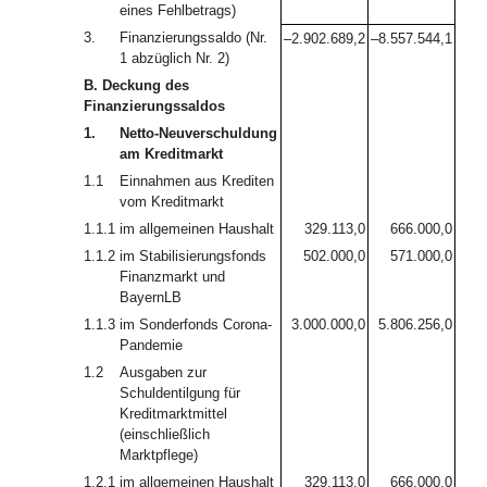
eines Fehlbetrags)
3.
Finanzierungssaldo (Nr.
–2.902.689,2
–8.557.544,1
1 abzüglich Nr. 2)
B. Deckung des
Finanzierungssaldos
1.
Netto-Neuverschuldung
am Kreditmarkt
1.1
Einnahmen aus Krediten
vom Kreditmarkt
1.1.1
im allgemeinen Haushalt
329.113,0
666.000,0
1.1.2
im Stabilisierungsfonds
502.000,0
571.000,0
Finanzmarkt und
BayernLB
1.1.3
im Sonderfonds Corona-
3.000.000,0
5.806.256,0
Pandemie
1.2
Ausgaben zur
Schuldentilgung für
Kreditmarktmittel
(einschließlich
Marktpflege)
1.2.1
im allgemeinen Haushalt
329.113,0
666.000,0