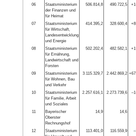
06
Staatsministerium
506.814,8
490.722,5
+1
der Finanzen und
für Heimat
07
Staatsministerium
414.395,2
328.600,4
+8
für Wirtschaft,
Landesentwicklung
und Energie
08
Staatsministerium
502.202,4
482.582,1
+1
für Ernährung,
Landwirtschaft und
Forsten
09
Staatsministerium
3.115.329,7
2.442.869,2
+67
für Wohnen, Bau
und Verkehr
10
Staatsministerium
2.257.616,1
2.273.739,6
–1
für Familie, Arbeit
und Soziales
11
Bayerischer
14,9
14,6
Oberster
Rechnungshof
12
Staatsministerium
113.401,0
116.559,9
–