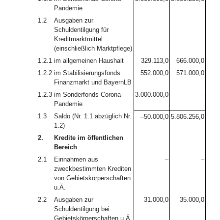
Pandemie
1.2
Ausgaben zur
Schuldentilgung für
Kreditmarktmittel
(einschließlich Marktpflege)
1.2.1
im allgemeinen Haushalt
329.113,0
666.000,0
1.2.2
im Stabilisierungsfonds
552.000,0
571.000,0
Finanzmarkt und BayernLB
1.2.3
im Sonderfonds Corona-
3.000.000,0
–
Pandemie
1.3
Saldo (Nr. 1.1 abzüglich Nr.
–50.000,0
5.806.256,0
1.2)
2.
Kredite im öffentlichen
Bereich
2.1
Einnahmen aus
–
–
zweckbestimmten Krediten
von Gebietskörperschaften
u.Ä.
2.2
Ausgaben zur
31.000,0
35.000,0
Schuldentilgung bei
Gebietskörperschaften u.Ä.