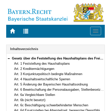
Zur
Zur
Toggle
Startseite
Trefferliste
navigati
von
der
BAYERN.RECHT
letzten
Navigation
Inhaltsverzeichnis
Suche
Gesetz über die Feststellung des Haushaltsplans des Freistaates Bayern für das Haushaltsjahr 2023 (Haushaltsgesetz 2023 – HG 2023) Vom 21. April 2023 (GVBl. S. 128) BayRS 630-2-25-F (Art. 1–16)
Bereich reduzieren
Art. 1 Feststellung des Haushaltsplans
Art. 2 Kreditermächtigungen
Art. 3 Konjunkturpolitisch bedingte Maßnahmen
Art. 4 Haushaltswirtschaftliche Sperren
Art. 5 Änderung der Bayerischen Haushaltsordnung
Art. 6 Bewirtschaftung der Personalausgaben, Stellenbesetzung
Art. 6a Vergleichbare Stellen
Art. 6b (nicht besetzt)
Art. 6c Beschäftigung schwerbehinderter Menschen
Art. 6d Ersatzstellen bei Altersteilzeit, begrenzter Dienstfähigkeit und bei Arbeitszeitmodellen