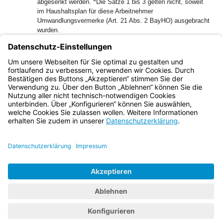
abgesenkt werden.
Die Sätze 1 bis 3 gelten nicht, soweit
im Haushaltsplan für diese Arbeitnehmer
Umwandlungsvermerke (Art. 21 Abs. 2 BayHO) ausgebracht
wurden.
1
(3)
Die Abs. 1 und 2 gelten nur für Stellen, die gemäß Art.
6 Abs. 1 Satz 1 der Stellenbindung unterliegen oder für
2
verbindlich erklärt wurden.
Art. 6 Abs. 1 und 3 bleibt
unberührt.
Bayern.de
BayernPortal
Datenschutz
Impressum
Barrierefreiheit
Hilfe
Kontakt
Kontrastwechsel
Schriftgröße