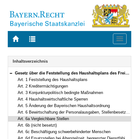
Zur
Zur
Toggle
Startseite
Trefferliste
navigati
von
der
BAYERN.RECHT
letzten
Navigation
Inhaltsverzeichnis
Suche
Gesetz über die Feststellung des Haushaltsplans des Freistaates Bayern für das Haushaltsjahr 2023 (Haushaltsgesetz 2023 – HG 2023) Vom 21. April 2023 (GVBl. S. 128) BayRS 630-2-25-F (Art. 1–16)
Bereich reduzieren
Art. 1 Feststellung des Haushaltsplans
Art. 2 Kreditermächtigungen
Art. 3 Konjunkturpolitisch bedingte Maßnahmen
Art. 4 Haushaltswirtschaftliche Sperren
Art. 5 Änderung der Bayerischen Haushaltsordnung
Art. 6 Bewirtschaftung der Personalausgaben, Stellenbesetzung
Art. 6a Vergleichbare Stellen
Art. 6b (nicht besetzt)
Art. 6c Beschäftigung schwerbehinderter Menschen
Art. 6d Ersatzstellen bei Altersteilzeit, begrenzter Dienstfähigkeit und bei Arbeitszeitmodellen