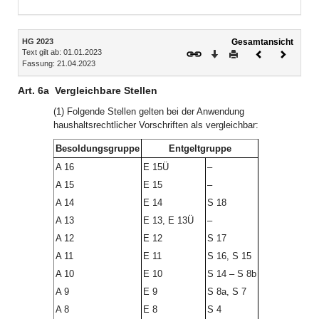
Bereich erweitern
Inhalt
HG 2023
Gesamtansicht
Text gilt ab: 01.01.2023
Download
Drucken
Vorheriges
Nächste
Fassung: 21.04.2023
Dokument
Dokume
Art. 6a
Vergleichbare Stellen
(1) Folgende Stellen gelten bei der Anwendung
haushaltsrechtlicher Vorschriften als vergleichbar:
Besoldungsgruppe
Entgeltgruppe
A 16
E 15Ü
–
A 15
E 15
–
A 14
E 14
S 18
A 13
E 13, E 13Ü
–
A 12
E 12
S 17
A 11
E 11
S 16, S 15
A 10
E 10
S 14 – S 8b
A 9
E 9
S 8a, S 7
A 8
E 8
S 4