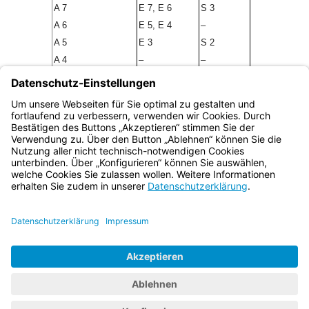
A 7
E 7, E 6
S 3
A 6
E 5, E 4
–
A 5
E 3
S 2
A 4
–
–
A 3
E 2Ü, E 2, E 1
–
(2) Abs. 1 hat keine Bedeutung für die Eingruppierung von
Arbeitnehmern; hierfür sind ausschließlich die
Tätigkeitsmerkmale maßgebend.
Bayern.de
BayernPortal
Datenschutz
Impressum
Barrierefreiheit
Hilfe
Kontakt
Kontrastwechsel
Schriftgröße