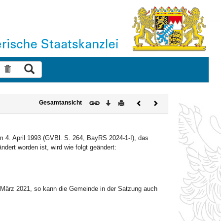
Suche ausführen
Suche zurücksetzen
Download
Drucken
Vorheriges
Nächstes
Gesamtansicht
Dokument
Dokument
. April 1993 (GVBl. S. 264, BayRS 2024-1-I), das
dert worden ist, wird wie folgt geändert:
 März 2021, so kann die Gemeinde in der Satzung auch