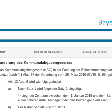
2020
Text gilt ab: 01.01.2024
Fassung: 24.05.2019
Änderung des Kommunalabgabengesetzes
as Kommunalabgabengesetz (KAG) in der Fassung der Bekanntmachung vom 4
uletzt durch § 1 Abs. 57 der Verordnung vom 26. März 2019 (GVBl. S. 98) geän
.
Art. 13 Abs. 6 wird wie folgt geändert:
a)
Nach Satz 1 wird folgender Satz 2 eingefügt:
2
“
Liegt der Zeitraum zwischen dem 1. Januar 2018 und dem 31.
einen höheren Anteil festlegen oder den Beitrag ganz erlassen.“
b)
Der bisherige Satz 2 wird Satz 3.