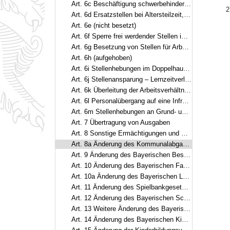
Art. 6c Beschäftigung schwerbehinderter Menschen
2
Art. 6d Ersatzstellen bei Altersteilzeit, begrenzter Dienstfähigkeit und bei Arbeitszeitmodellen
Art. 6e (nicht besetzt)
Art. 6f Sperre frei werdender Stellen im Rahmen der Verlängerung der Arbeitszeit der Arbeitnehmer
Art. 6g Besetzung von Stellen für Arbeitnehmer
Art. 6h (aufgehoben)
Art. 6i Stellenhebungen im Doppelhaushalt 2019/2020
Art. 6j Stellenansparung – Lernzeitverlängerung am Gymnasium
Art. 6k Überleitung der Arbeitsverhältnisse am Regensburger Centrum für Interventionelle Immunologie
Art. 6l Personalübergang auf eine Infrastrukturgesellschaft für Autobahnen und andere Bundesstraßen
Art. 6m Stellenhebungen an Grund- und Mittelschulen
Art. 7 Übertragung von Ausgaben
Art. 8 Sonstige Ermächtigungen und Regelungen
Art. 8a Änderung des Kommunalabgabengesetzes
Art. 9 Änderung des Bayerischen Besoldungsgesetzes
Art. 10 Änderung des Bayerischen Familiengeldgesetzes
Art. 10a Änderung des Bayerischen Landespflegegeldgesetzes
Art. 11 Änderung des Spielbankgesetzes
Art. 12 Änderung des Bayerischen Schulfinanzierungsgesetzes
Art. 13 Weitere Änderung des Bayerischen Schulfinanzierungsgesetzes
Art. 14 Änderung des Bayerischen Kinderbildungs- und -betreuungsgesetzes