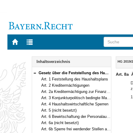
Zur
Zur
Startseite
Trefferliste
von
der
Navigation
BAYERN.RECHT
letzten
Inhalt
Inhaltsverzeichnis
HG 2019/
Suche
Gesetz über die Feststellung des Haushaltsplans des Freistaates Bayern für die Haushaltsjahre 2019 und 2020 (Haushaltsgesetz 2019/2020 – HG 2019/2020) Vom 24. Mai 2019 (GVBl. S. 266) BayRS 630-2-22-F (Art. 1–18)
Art. 8a
Bereich reduzieren
Art. 1 Feststellung des Haushaltsplans
D
Art. 2 Kreditermächtigungen
z
Art. 2a Kreditermächtigung zur Finanzierung von Kapitel 13 19 – Sonderfonds Corona-Pandemie
1
Art. 3 Konjunkturpolitisch bedingte Maßnahmen
Art. 4 Haushaltswirtschaftliche Sperren
Art. 5 (nicht besetzt)
Art. 6 Bewirtschaftung der Personalausgaben, Stellenbesetzung
Art. 6a (nicht besetzt)
Art. 6b Sperre frei werdender Stellen ab 2019