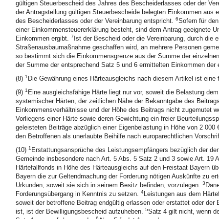
gültigen Steuerbescheid des Jahres des Bescheiderlasses oder der Vere
der Antragstellung gültigen Steuerbescheide belegten Einkommen aus e
6
des Bescheiderlasses oder der Vereinbarung entspricht.
Sofern für de
einer Einkommensteuererklärung besteht, sind dem Antrag geeignete Un
7
Einkommen ergibt.
Ist der Bescheid oder die Vereinbarung, durch die e
Straßenausbaumaßnahme geschaffen wird, an mehrere Personen gemeinsc
so bestimmt sich die Einkommensgrenze aus der Summe der einzelne
der Summe der entsprechend Satz 5 und 6 ermittelten Einkommen der e
1
(8)
Die Gewährung eines Härteausgleichs nach diesem Artikel ist eine fr
1
(9)
Eine ausgleichsfähige Härte liegt nur vor, soweit die Belastung de
systemischer Härten, der zeitlichen Nähe der Bekanntgabe des Beitrags
Einkommensverhältnisse und der Höhe des Beitrags nicht zugemutet 
Vorliegens einer Härte sowie deren Gewichtung ein freier Beurteilungss
geleisteten Beiträge abzüglich einer Eigenbelastung in Höhe von 2 000 
den Betroffenen als unerlaubte Beihilfe nach europarechtlichen Vorschri
1
(10)
Erstattungsansprüche des Leistungsempfängers bezüglich der de
Gemeinde insbesondere nach Art. 5 Abs. 5 Satz 2 und 3 sowie Art. 19
Härtefallfonds in Höhe des Härteausgleichs auf den Freistaat Bayern üb
Bayern die zur Geltendmachung der Forderung nötigen Auskünfte zu ert
3
Urkunden, soweit sie sich in seinem Besitz befinden, vorzulegen.
Dane
4
Forderungsübergang in Kenntnis zu setzen.
Leistungen aus dem Härtef
soweit der betroffene Beitrag endgültig erlassen oder erstattet oder der
5
ist, ist der Bewilligungsbescheid aufzuheben.
Satz 4 gilt nicht, wenn 
6