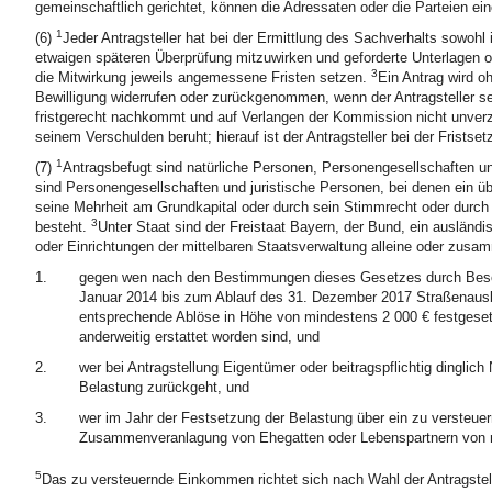
gemeinschaftlich gerichtet, können die Adressaten oder die Parteien ein
1
(6)
Jeder Antragsteller hat bei der Ermittlung des Sachverhalts sowoh
etwaigen späteren Überprüfung mitzuwirken und geforderte Unterlagen 
3
die Mitwirkung jeweils angemessene Fristen setzen.
Ein Antrag wird oh
Bewilligung widerrufen oder zurückgenommen, wenn der Antragsteller sei
fristgerecht nachkommt und auf Verlangen der Kommission nicht unverzü
seinem Verschulden beruht; hierauf ist der Antragsteller bei der Fristse
1
(7)
Antragsbefugt sind natürliche Personen, Personengesellschaften un
sind Personengesellschaften und juristische Personen, bei denen ein ü
seine Mehrheit am Grundkapital oder durch sein Stimmrecht oder durch d
3
besteht.
Unter Staat sind der Freistaat Bayern, der Bund, ein ausländi
oder Einrichtungen der mittelbaren Staatsverwaltung alleine oder zus
1.
gegen wen nach den Bestimmungen dieses Gesetzes durch Besch
Januar 2014 bis zum Ablauf des 31. Dezember 2017 Straßenausb
entsprechende Ablöse in Höhe von mindestens 2 000 € festgesetz
anderweitig erstattet worden sind, und
2.
wer bei Antragstellung Eigentümer oder beitragspflichtig dinglich
Belastung zurückgeht, und
3.
wer im Jahr der Festsetzung der Belastung über ein zu versteue
Zusammenveranlagung von Ehegatten oder Lebenspartnern von ni
5
Das zu versteuernde Einkommen richtet sich nach Wahl der Antragstel