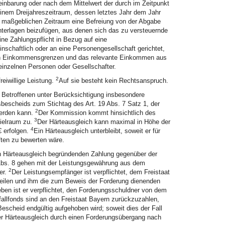
inbarung oder nach dem Mittelwert der durch im Zeitpunkt
inem Dreijahreszeitraum, dessen letztes Jahr dem Jahr
n maßgeblichen Zeitraum eine Befreiung von der Abgabe
terlagen beizufügen, aus denen sich das zu versteuernde
ine Zahlungspflicht in Bezug auf eine
haftlich oder an eine Personengesellschaft gerichtet,
n Einkommensgrenzen und das relevante Einkommen aus
inzelnen Personen oder Gesellschafter.
2
eiwillige Leistung.
Auf sie besteht kein Rechtsanspruch.
m Betroffenen unter Berücksichtigung insbesondere
bescheids zum Stichtag des Art. 19 Abs. 7 Satz 1, der
2
werden kann.
Der Kommission kommt hinsichtlich des
3
pielraum zu.
Der Härteausgleich kann maximal in Höhe der
4
€ erfolgen.
Ein Härteausgleich unterbleibt, soweit er für
ften zu bewerten wäre.
n Härteausgleich begründenden Zahlung gegenüber der
 Abs. 8 gehen mit der Leistungsgewährung aus dem
2
er.
Der Leistungsempfänger ist verpflichtet, dem Freistaat
eilen und ihm die zum Beweis der Forderung dienenden
ben ist er verpflichtet, den Forderungsschuldner von dem
allfonds sind an den Freistaat Bayern zurückzuzahlen,
 Bescheid endgültig aufgehoben wird; soweit dies der Fall
der Härteausgleich durch einen Forderungsübergang nach