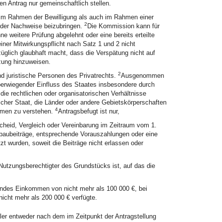
en Antrag nur gemeinschaftlich stellen.
l im Rahmen der Bewilligung als auch im Rahmen einer
2
oder Nachweise beizubringen.
Die Kommission kann für
ne weitere Prüfung abgelehnt oder eine bereits erteilte
ner Mitwirkungspflicht nach Satz 1 und 2 nicht
glich glaubhaft macht, dass die Verspätung nicht auf
tzung hinzuweisen.
2
d juristische Personen des Privatrechts.
Ausgenommen
berwiegender Einfluss des Staates insbesondere durch
ie rechtlichen oder organisatorischen Verhältnisse
scher Staat, die Länder oder andere Gebietskörperschaften
4
ammen zu verstehen.
Antragsbefugt ist nur,
eid, Vergleich oder Vereinbarung im Zeitraum vom 1.
aubeiträge, entsprechende Vorauszahlungen oder eine
t wurden, soweit die Beiträge nicht erlassen oder
 Nutzungsberechtigter des Grundstücks ist, auf das die
rndes Einkommen von nicht mehr als 100 000 €, bei
cht mehr als 200 000 € verfügte.
ler entweder nach dem im Zeitpunkt der Antragstellung