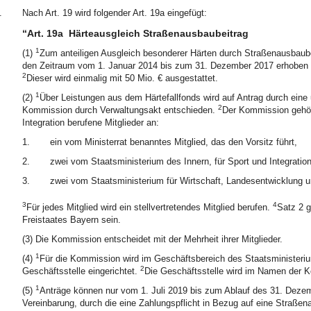
.
Nach Art. 19 wird folgender Art. 19a eingefügt:
“Art. 19a
Härteausgleich Straßenausbaubeitrag
1
(1)
Zum anteiligen Ausgleich besonderer Härten durch Straßenausbaub
den Zeitraum vom 1. Januar 2014 bis zum 31. Dezember 2017 erhoben wur
2
Dieser wird einmalig mit 50 Mio. € ausgestattet.
1
(2)
Über Leistungen aus dem Härtefallfonds wird auf Antrag durch ein
2
Kommission durch Verwaltungsakt entschieden.
Der Kommission gehöre
Integration berufene Mitglieder an:
1.
ein vom Ministerrat benanntes Mitglied, das den Vorsitz führt,
2.
zwei vom Staatsministerium des Innern, für Sport und Integration
3.
zwei vom Staatsministerium für Wirtschaft, Landesentwicklung u
3
4
Für jedes Mitglied wird ein stellvertretendes Mitglied berufen.
Satz 2 g
Freistaates Bayern sein.
(3) Die Kommission entscheidet mit der Mehrheit ihrer Mitglieder.
1
(4)
Für die Kommission wird im Geschäftsbereich des Staatsministerium
2
Geschäftsstelle eingerichtet.
Die Geschäftsstelle wird im Namen der K
1
(5)
Anträge können nur vom 1. Juli 2019 bis zum Ablauf des 31. Dezem
Vereinbarung, durch die eine Zahlungspflicht in Bezug auf eine Stra