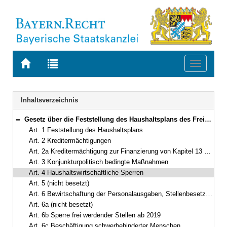
Zur
Zur
Toggle
Startseite
Trefferliste
navigati
von
der
BAYERN.RECHT
letzten
Navigation
Inhaltsverzeichnis
Suche
Gesetz über die Feststellung des Haushaltsplans des Freistaates Bayern für die Haushaltsjahre 2019 und 2020 (Haushaltsgesetz 2019/2020 – HG 2019/2020) Vom 24. Mai 2019 (GVBl. S. 266) BayRS 630-2-22-F (Art. 1–18)
Bereich reduzieren
Art. 1 Feststellung des Haushaltsplans
Art. 2 Kreditermächtigungen
Art. 2a Kreditermächtigung zur Finanzierung von Kapitel 13 19 – Sonderfonds Corona-Pandemie
Art. 3 Konjunkturpolitisch bedingte Maßnahmen
Art. 4 Haushaltswirtschaftliche Sperren
Art. 5 (nicht besetzt)
Art. 6 Bewirtschaftung der Personalausgaben, Stellenbesetzung
Art. 6a (nicht besetzt)
Art. 6b Sperre frei werdender Stellen ab 2019
Art. 6c Beschäftigung schwerbehinderter Menschen