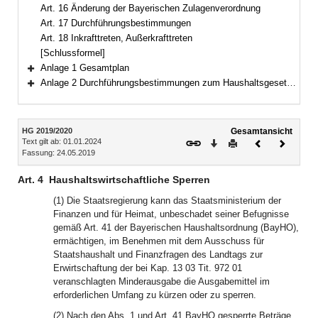
Art. 16 Änderung der Bayerischen Zulagenverordnung
Art. 17 Durchführungsbestimmungen
Art. 18 Inkrafttreten, Außerkrafttreten
[Schlussformel]
Anlage 1 Gesamtplan
Bereich erweitern
Anlage 2 Durchführungsbestimmungen zum Haushaltsgesetz 2019/2020 (DBestHG 2019/2020)
Bereich erweitern
Inhalt
HG 2019/2020
Gesamtansicht
Text gilt ab: 01.01.2024
Download
Drucken
Vorheriges
Nächste
Fassung: 24.05.2019
Dokument
Dokume
Art. 4
Haushaltswirtschaftliche Sperren
(1) Die Staatsregierung kann das Staatsministerium der
Finanzen und für Heimat, unbeschadet seiner Befugnisse
gemäß Art. 41 der Bayerischen Haushaltsordnung (BayHO),
ermächtigen, im Benehmen mit dem Ausschuss für
Staatshaushalt und Finanzfragen des Landtags zur
Erwirtschaftung der bei Kap. 13 03 Tit. 972 01
veranschlagten Minderausgabe die Ausgabemittel im
erforderlichen Umfang zu kürzen oder zu sperren.
(2) Nach den Abs. 1 und Art. 41 BayHO gesperrte Beträge