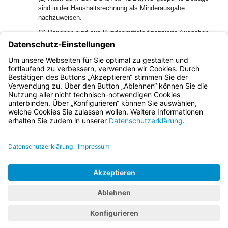
sind in der Haushaltsrechnung als Minderausgabe
nachzuweisen.
(3) Daneben sind aus Bundesmitteln finanzierte Ausgaben
zu sperren, soweit im Zuge der Aufstellung des
Bundeshaushalts absehbar ist, dass gegenüber den im
Haushaltsplan veranschlagten Einnahmen geringere
Bundesmittel eingehen werden.
Bayern.de
BayernPortal
Datenschutz
Impressum
Barrierefreiheit
Hilfe
Kontakt
Kontrastwechsel
Schriftgröße