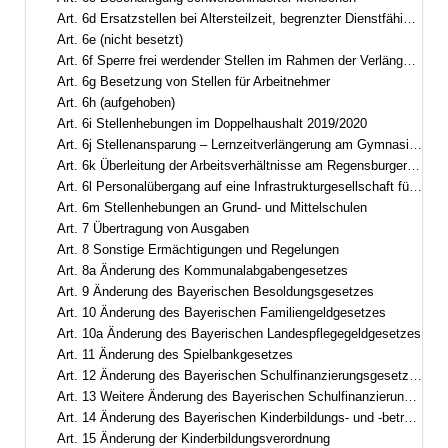
Art. 6d Ersatzstellen bei Altersteilzeit, begrenzter Dienstfähigkeit und bei Arbeitszeitmodellen
Art. 6e (nicht besetzt)
Art. 6f Sperre frei werdender Stellen im Rahmen der Verlängerung der Arbeitszeit der Arbeitnehmer
Art. 6g Besetzung von Stellen für Arbeitnehmer
Art. 6h (aufgehoben)
Art. 6i Stellenhebungen im Doppelhaushalt 2019/2020
Art. 6j Stellenansparung – Lernzeitverlängerung am Gymnasium
Art. 6k Überleitung der Arbeitsverhältnisse am Regensburger Centrum für Interventionelle Immunologie
Art. 6l Personalübergang auf eine Infrastrukturgesellschaft für Autobahnen und andere Bundesstraßen
Art. 6m Stellenhebungen an Grund- und Mittelschulen
Art. 7 Übertragung von Ausgaben
Art. 8 Sonstige Ermächtigungen und Regelungen
Art. 8a Änderung des Kommunalabgabengesetzes
Art. 9 Änderung des Bayerischen Besoldungsgesetzes
Art. 10 Änderung des Bayerischen Familiengeldgesetzes
Art. 10a Änderung des Bayerischen Landespflegegeldgesetzes
Art. 11 Änderung des Spielbankgesetzes
Art. 12 Änderung des Bayerischen Schulfinanzierungsgesetzes
Art. 13 Weitere Änderung des Bayerischen Schulfinanzierungsgesetzes
Art. 14 Änderung des Bayerischen Kinderbildungs- und -betreuungsgesetzes
Art. 15 Änderung der Kinderbildungsverordnung