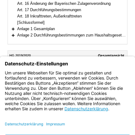
Art. 16 Änderung der Bayerischen Zulagenverordnung
Art. 17 Durchführungsbestimmungen
Art. 18 Inkrafttreten, Außerkrafttreten
[Schlussformel]
Anlage 1 Gesamtplan
Bereich erweitern
Anlage 2 Durchführungsbestimmungen zum Haushaltsgesetz 2019/2020 (DBestHG 2019/2020)
Bereich erweitern
Inhalt
HG 2019/2020
Gesamtansicht
Text gilt ab: 01.01.2024
Download
Drucken
Vorheriges
Nächste
Fassung: 24.05.2019
Dokument
Dokume
Art. 6h
(aufgehoben)
Bayern.de
BayernPortal
Datenschutz
Impressum
Barrierefreiheit