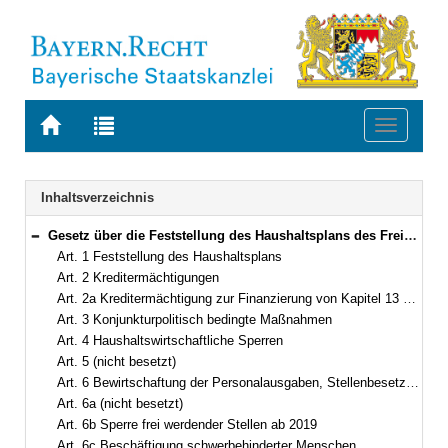
Zur
Zur
Toggle
Startseite
Trefferliste
navigati
von
der
BAYERN.RECHT
letzten
Navigation
Inhaltsverzeichnis
Suche
Gesetz über die Feststellung des Haushaltsplans des Freistaates Bayern für die Haushaltsjahre 2019 und 2020 (Haushaltsgesetz 2019/2020 – HG 2019/2020) Vom 24. Mai 2019 (GVBl. S. 266) BayRS 630-2-22-F (Art. 1–18)
Bereich reduzieren
Art. 1 Feststellung des Haushaltsplans
Art. 2 Kreditermächtigungen
Art. 2a Kreditermächtigung zur Finanzierung von Kapitel 13 19 – Sonderfonds Corona-Pandemie
Art. 3 Konjunkturpolitisch bedingte Maßnahmen
Art. 4 Haushaltswirtschaftliche Sperren
Art. 5 (nicht besetzt)
Art. 6 Bewirtschaftung der Personalausgaben, Stellenbesetzung
Art. 6a (nicht besetzt)
Art. 6b Sperre frei werdender Stellen ab 2019
Art. 6c Beschäftigung schwerbehinderter Menschen