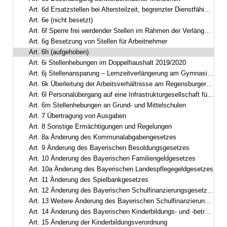
Art. 6d Ersatzstellen bei Altersteilzeit, begrenzter Dienstfähigkeit und bei Arbeitszeitmodellen
Art. 6e (nicht besetzt)
Art. 6f Sperre frei werdender Stellen im Rahmen der Verlängerung der Arbeitszeit der Arbeitnehmer
Art. 6g Besetzung von Stellen für Arbeitnehmer
Art. 6h (aufgehoben)
Art. 6i Stellenhebungen im Doppelhaushalt 2019/2020
Art. 6j Stellenansparung – Lernzeitverlängerung am Gymnasium
Art. 6k Überleitung der Arbeitsverhältnisse am Regensburger Centrum für Interventionelle Immunologie
Art. 6l Personalübergang auf eine Infrastrukturgesellschaft für Autobahnen und andere Bundesstraßen
Art. 6m Stellenhebungen an Grund- und Mittelschulen
Art. 7 Übertragung von Ausgaben
Art. 8 Sonstige Ermächtigungen und Regelungen
Art. 8a Änderung des Kommunalabgabengesetzes
Art. 9 Änderung des Bayerischen Besoldungsgesetzes
Art. 10 Änderung des Bayerischen Familiengeldgesetzes
Art. 10a Änderung des Bayerischen Landespflegegeldgesetzes
Art. 11 Änderung des Spielbankgesetzes
Art. 12 Änderung des Bayerischen Schulfinanzierungsgesetzes
Art. 13 Weitere Änderung des Bayerischen Schulfinanzierungsgesetzes
Art. 14 Änderung des Bayerischen Kinderbildungs- und -betreuungsgesetzes
Art. 15 Änderung der Kinderbildungsverordnung