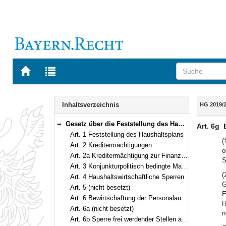
Zur
Zur
Startseite
Trefferliste
von
der
Navigation
BAYERN.RECHT
letzten
Inhalt
Inhaltsverzeichnis
HG 2019/
Suche
Gesetz über die Feststellung des Haushaltsplans des Freistaates Bayern für die Haushaltsjahre 2019 und 2020 (Haushaltsgesetz 2019/2020 – HG 2019/2020) Vom 24. Mai 2019 (GVBl. S. 266) BayRS 630-2-22-F (Art. 1–18)
Art. 6g
Bereich reduzieren
Art. 1 Feststellung des Haushaltsplans
(
Art. 2 Kreditermächtigungen
o
Art. 2a Kreditermächtigung zur Finanzierung von Kapitel 13 19 – Sonderfonds Corona-Pandemie
S
Art. 3 Konjunkturpolitisch bedingte Maßnahmen
(
Art. 4 Haushaltswirtschaftliche Sperren
G
Art. 5 (nicht besetzt)
E
Art. 6 Bewirtschaftung der Personalausgaben, Stellenbesetzung
H
Art. 6a (nicht besetzt)
n
Art. 6b Sperre frei werdender Stellen ab 2019