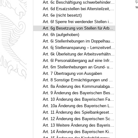
(
Art. 6c Beschäftigung schwerbehinderter Menschen
w
Art. 6d Ersatzstellen bei Altersteilzeit, begrenzter Dienstfähigkeit und bei Arbeitszeitmodellen
Art. 6e (nicht besetzt)
Art. 6f Sperre frei werdender Stellen im Rahmen der Verlängerung der Arbeitszeit der Arbeitnehmer
Art. 6g Besetzung von Stellen für Arbeitnehmer
Art. 6h (aufgehoben)
Art. 6i Stellenhebungen im Doppelhaushalt 2019/2020
Art. 6j Stellenansparung – Lernzeitverlängerung am Gymnasium
Art. 6k Überleitung der Arbeitsverhältnisse am Regensburger Centrum für Interventionelle Immunologie
Art. 6l Personalübergang auf eine Infrastrukturgesellschaft für Autobahnen und andere Bundesstraßen
Art. 6m Stellenhebungen an Grund- und Mittelschulen
Art. 7 Übertragung von Ausgaben
Art. 8 Sonstige Ermächtigungen und Regelungen
Art. 8a Änderung des Kommunalabgabengesetzes
Art. 9 Änderung des Bayerischen Besoldungsgesetzes
Art. 10 Änderung des Bayerischen Familiengeldgesetzes
Art. 10a Änderung des Bayerischen Landespflegegeldgesetzes
Art. 11 Änderung des Spielbankgesetzes
Art. 12 Änderung des Bayerischen Schulfinanzierungsgesetzes
Art. 13 Weitere Änderung des Bayerischen Schulfinanzierungsgesetzes
Art. 14 Änderung des Bayerischen Kinderbildungs- und -betreuungsgesetzes