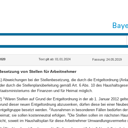
2020
Text gilt ab: 01.01.2024
Fassung: 24.05.2019
Besetzung von Stellen für Arbeitnehmer
1) Abweichungen bei der Stellenbesetzung, die durch die Entgeltordnung (Anl
der durch die Stellenplanüberleitung gemäß Art. 6 Abs. 10 des Haushaltsges
taatsministeriums der Finanzen und für Heimat möglich.
1
2)
Wären Stellen auf Grund der Entgeltordnung in der ab 1. Januar 2012 gel
rund dieser neuen Entgeltordnung abzusenken, dürfen diese bei einer Neubes
2
ntgeltgruppe besetzt werden.
Ausnahmen in besonderen Fällen bedürfen der
3
eimat; sie sollen kostenneutral erfolgen.
Die Stellen sollen im nächsten Ha
icht, soweit im Haushaltsplan für diese Arbeitnehmer Umwandlungsvermerke 
1