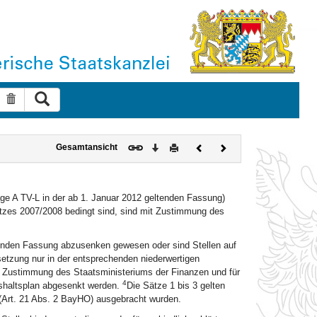
Suche ausführen
Suche zurücksetzen
Download
Drucken
Vorheriges
Nächstes
Gesamtansicht
Dokument
Dokument
age A TV-L in der ab 1. Januar 2012 geltenden Fassung)
etzes 2007/2008 bedingt sind, sind mit Zustimmung des
tenden Fassung abzusenken gewesen oder sind Stellen auf
etzung nur in der entsprechenden niederwertigen
 Zustimmung des Staatsministeriums der Finanzen und für
4
ushaltsplan abgesenkt werden.
Die Sätze 1 bis 3 gelten
(Art. 21 Abs. 2 BayHO) ausgebracht wurden.