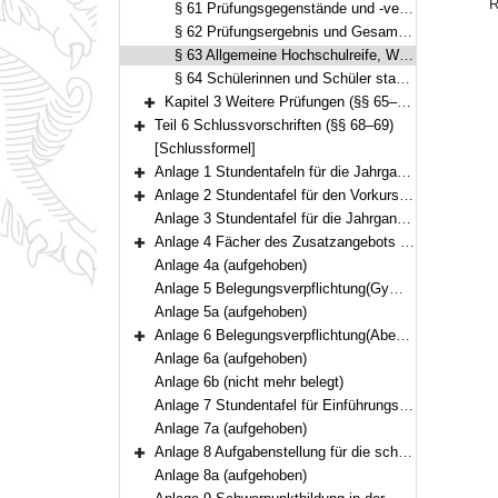
R
§ 61 Prüfungsgegenstände und -verfahren
§ 62 Prüfungsergebnis und Gesamtqualifikation
§ 63 Allgemeine Hochschulreife, Wiederholung und Rücktritt
§ 64 Schülerinnen und Schüler staatlich genehmigter Ersatzschulen
Kapitel 3 Weitere Prüfungen (§§ 65–67)
Bereich erweitern
Teil 6 Schlussvorschriften (§§ 68–69)
Bereich erweitern
[Schlussformel]
Anlage 1 Stundentafeln für die Jahrgangsstufen 5 bis 11
Bereich erweitern
Anlage 2 Stundentafel für den Vorkurs und die Jahrgangsstufe I
Bereich erweitern
Anlage 3 Stundentafel für die Jahrgangsstufen 12 und 13 (Pflicht- und Wahlpflichtbereich)
Anlage 4 Fächer des Zusatzangebots in der Qualifikationsphase
Bereich erweitern
Anlage 4a (aufgehoben)
Anlage 5 Belegungsverpflichtung(Gymnasium)
Anlage 5a (aufgehoben)
Anlage 6 Belegungsverpflichtung(Abendgymnasium und Kolleg)
Bereich erweitern
Anlage 6a (aufgehoben)
Anlage 6b (nicht mehr belegt)
Anlage 7 Stundentafel für Einführungsklassen
Anlage 7a (aufgehoben)
Anlage 8 Aufgabenstellung für die schriftliche Abiturprüfung
Bereich erweitern
Anlage 8a (aufgehoben)