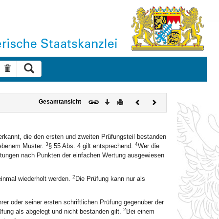
Suche ausführen
Suche zurücksetzen
Download
Drucken
Vorheriges
Nächstes
Gesamtansicht
Dokument
Dokument
rkannt, die den ersten und zweiten Prüfungsteil bestanden
3
4
gebenem Muster.
§ 55 Abs. 4 gilt entsprechend.
Wer die
eistungen nach Punkten der einfachen Wertung ausgewiesen
2
einmal wiederholt werden.
Die Prüfung kann nur als
er oder seiner ersten schriftlichen Prüfung gegenüber der
2
üfung als abgelegt und nicht bestanden gilt.
Bei einem