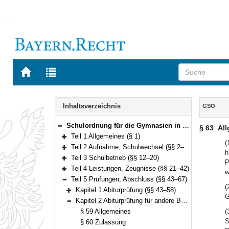
Zur
Zur
Startseite
Trefferliste
von
der
Navigation
BAYERN.RECHT
letzten
Inhalt
Inhaltsverzeichnis
GSO
Suche
Schulordnung für die Gymnasien in Bayern (Gymnasialschulordnung – GSO) Vom 23. Januar 2007 (GVBl. S. 68) BayRS 2235-1-1-1-K (§§ 1–69)
§ 63
All
Bereich reduzieren
Teil 1 Allgemeines (§ 1)
Bereich erweitern
(
Teil 2 Aufnahme, Schulwechsel (§§ 2–11)
h
Bereich erweitern
Teil 3 Schulbetrieb (§§ 12–20)
P
Bereich erweitern
Teil 4 Leistungen, Zeugnisse (§§ 21–42)
w
Bereich erweitern
Teil 5 Prüfungen, Abschluss (§§ 43–67)
Bereich reduzieren
(
Kapitel 1 Abiturprüfung (§§ 43–58)
Bereich erweitern
G
Kapitel 2 Abiturprüfung für andere Bewerberinnen und Bewerber (§§ 59–64)
Bereich reduzieren
§ 59 Allgemeines
(
S
§ 60 Zulassung