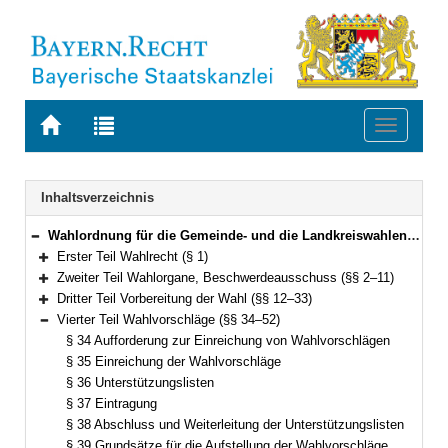
Zur
Zur
Toggle
Startseite
Trefferliste
navigati
von
der
BAYERN.RECHT
letzten
Navigation
Inhaltsverzeichnis
Suche
Wahlordnung für die Gemeinde- und die Landkreiswahlen (Gemeinde- und Landkreiswahlordnung – GLKrWO) Vom 7. November 2006 (GVBl. S. 852) BayRS 2021-1/2-1-I (§§ 1–103)
Bereich reduzieren
Erster Teil Wahlrecht (§ 1)
Bereich erweitern
Zweiter Teil Wahlorgane, Beschwerdeausschuss (§§ 2–11)
Bereich erweitern
Dritter Teil Vorbereitung der Wahl (§§ 12–33)
Bereich erweitern
Vierter Teil Wahlvorschläge (§§ 34–52)
Bereich reduzieren
§ 34 Aufforderung zur Einreichung von Wahlvorschlägen
§ 35 Einreichung der Wahlvorschläge
§ 36 Unterstützungslisten
§ 37 Eintragung
§ 38 Abschluss und Weiterleitung der Unterstützungslisten
§ 39 Grundsätze für die Aufstellung der Wahlvorschläge