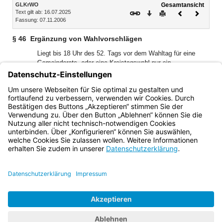
Inhalt
GLKrWO
Gesamtansicht
Text gilt ab: 16.07.2025
Download
Drucken
Vorheriges
Nächste
Fassung: 07.11.2006
Dokument
Dokume
§ 46
Ergänzung von Wahlvorschlägen
Liegt bis 18 Uhr des 52. Tags vor dem Wahltag für eine
Gemeinderats- oder eine Kreistagswahl nur ein
Wahlvorschlag vor, ist die beauftragte Person sofort darauf
hinzuweisen, dass die Zahl der sich bewerbenden Personen
bis 18 Uhr des 48. Tags vor dem Wahltag auf das Doppelte
der Zahl der zu wählenden Personen erhöht werden kann.
Bayern.de
BayernPortal
Datenschutz
Impressum
Barrierefreiheit
Hilfe
Kontakt