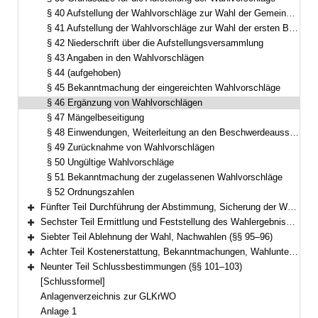
§ 40 Aufstellung der Wahlvorschläge zur Wahl der Gemeinderatsmitglieder sowie der Kreisrätinnen und Kreisräte
§ 41 Aufstellung der Wahlvorschläge zur Wahl der ersten Bürgermeisterin oder des ersten Bürgermeisters und der Landrätin oder des Landrats
§ 42 Niederschrift über die Aufstellungsversammlung
§ 43 Angaben in den Wahlvorschlägen
§ 44 (aufgehoben)
§ 45 Bekanntmachung der eingereichten Wahlvorschläge
§ 46 Ergänzung von Wahlvorschlägen
§ 47 Mängelbeseitigung
§ 48 Einwendungen, Weiterleitung an den Beschwerdeausschuss
§ 49 Zurücknahme von Wahlvorschlägen
§ 50 Ungültige Wahlvorschläge
§ 51 Bekanntmachung der zugelassenen Wahlvorschläge
§ 52 Ordnungszahlen
Fünfter Teil Durchführung der Abstimmung, Sicherung der Wahlfreiheit, Briefwahl (§§ 53–78)
Bereich erweitern
Sechster Teil Ermittlung und Feststellung des Wahlergebnisses (§§ 79–94)
Bereich erweitern
Siebter Teil Ablehnung der Wahl, Nachwahlen (§§ 95–96)
Bereich erweitern
Achter Teil Kostenerstattung, Bekanntmachungen, Wahlunterlagen (§§ 97–100)
Bereich erweitern
Neunter Teil Schlussbestimmungen (§§ 101–103)
Bereich erweitern
[Schlussformel]
Anlagenverzeichnis zur GLKrWO
Anlage 1