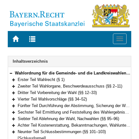
Zur
Zur
Toggle
Startseite
Trefferliste
navigati
von
der
BAYERN.RECHT
letzten
Navigation
Inhaltsverzeichnis
Suche
Wahlordnung für die Gemeinde- und die Landkreiswahlen (Gemeinde- und Landkreiswahlordnung – GLKrWO) Vom 7. November 2006 (GVBl. S. 852) BayRS 2021-1/2-1-I (§§ 1–103)
Bereich reduzieren
Erster Teil Wahlrecht (§ 1)
Bereich erweitern
Zweiter Teil Wahlorgane, Beschwerdeausschuss (§§ 2–11)
Bereich erweitern
Dritter Teil Vorbereitung der Wahl (§§ 12–33)
Bereich erweitern
Vierter Teil Wahlvorschläge (§§ 34–52)
Bereich erweitern
Fünfter Teil Durchführung der Abstimmung, Sicherung der Wahlfreiheit, Briefwahl (§§ 53–78)
Bereich erweitern
Sechster Teil Ermittlung und Feststellung des Wahlergebnisses (§§ 79–94)
Bereich erweitern
Siebter Teil Ablehnung der Wahl, Nachwahlen (§§ 95–96)
Bereich erweitern
Achter Teil Kostenerstattung, Bekanntmachungen, Wahlunterlagen (§§ 97–100)
Bereich erweitern
Neunter Teil Schlussbestimmungen (§§ 101–103)
Bereich erweitern
[Schlussformel]