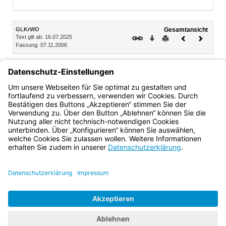
Inhalt
GLKrWO
Gesamtansicht
Text gilt ab: 16.07.2025
Download
Drucken
Vorheriges
Nächste
Fassung: 07.11.2006
Dokument
Dokume
Anlage 6 (zu §§ 30 bis 32 GLKrWO)
Stimmzettelmuster für die Wahl der ersten Bürgermeisterin
oder des ersten Bürgermeisters, wenn mehrere gültige
Wahlvorschläge vorliegen
Bayern.de
BayernPortal
Datenschutz
Impressum
Barrierefreiheit
Hilfe
Kontakt