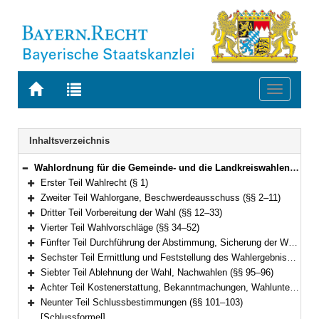
Zur
Zur
Toggle
Startseite
Trefferliste
navigati
von
der
BAYERN.RECHT
letzten
Navigation
Inhaltsverzeichnis
Suche
Wahlordnung für die Gemeinde- und die Landkreiswahlen (Gemeinde- und Landkreiswahlordnung – GLKrWO) Vom 7. November 2006 (GVBl. S. 852) BayRS 2021-1/2-1-I (§§ 1–103)
Bereich reduzieren
Erster Teil Wahlrecht (§ 1)
Bereich erweitern
Zweiter Teil Wahlorgane, Beschwerdeausschuss (§§ 2–11)
Bereich erweitern
Dritter Teil Vorbereitung der Wahl (§§ 12–33)
Bereich erweitern
Vierter Teil Wahlvorschläge (§§ 34–52)
Bereich erweitern
Fünfter Teil Durchführung der Abstimmung, Sicherung der Wahlfreiheit, Briefwahl (§§ 53–78)
Bereich erweitern
Sechster Teil Ermittlung und Feststellung des Wahlergebnisses (§§ 79–94)
Bereich erweitern
Siebter Teil Ablehnung der Wahl, Nachwahlen (§§ 95–96)
Bereich erweitern
Achter Teil Kostenerstattung, Bekanntmachungen, Wahlunterlagen (§§ 97–100)
Bereich erweitern
Neunter Teil Schlussbestimmungen (§§ 101–103)
Bereich erweitern
[Schlussformel]