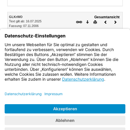
Inhalt
GLKrWO
Gesamtansicht
Text gilt ab: 16.07.2025
Download
Drucken
Vorheriges
Nächste
Fassung: 07.11.2006
Dokument
Dokume
Anlage 14 Teil 2 (zu § 51 GLKrWO)
Anlage zur Bekanntmachung der zugelassenen
Wahlvorschläge für die Wahl des Gemeinderats
Bayern.de
BayernPortal
Datenschutz
Impressum
Barrierefreiheit
Hilfe
Kontakt
Kontrastwechsel
Schriftgröße