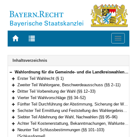
Zur
Zur
Toggle
Startseite
Trefferliste
navigati
von
der
BAYERN.RECHT
letzten
Navigation
Inhaltsverzeichnis
Suche
Wahlordnung für die Gemeinde- und die Landkreiswahlen (Gemeinde- und Landkreiswahlordnung – GLKrWO) Vom 7. November 2006 (GVBl. S. 852) BayRS 2021-1/2-1-I (§§ 1–103)
Bereich reduzieren
Erster Teil Wahlrecht (§ 1)
Bereich erweitern
Zweiter Teil Wahlorgane, Beschwerdeausschuss (§§ 2–11)
Bereich erweitern
Dritter Teil Vorbereitung der Wahl (§§ 12–33)
Bereich erweitern
Vierter Teil Wahlvorschläge (§§ 34–52)
Bereich erweitern
Fünfter Teil Durchführung der Abstimmung, Sicherung der Wahlfreiheit, Briefwahl (§§ 53–78)
Bereich erweitern
Sechster Teil Ermittlung und Feststellung des Wahlergebnisses (§§ 79–94)
Bereich erweitern
Siebter Teil Ablehnung der Wahl, Nachwahlen (§§ 95–96)
Bereich erweitern
Achter Teil Kostenerstattung, Bekanntmachungen, Wahlunterlagen (§§ 97–100)
Bereich erweitern
Neunter Teil Schlussbestimmungen (§§ 101–103)
Bereich erweitern
[Schlussformel]