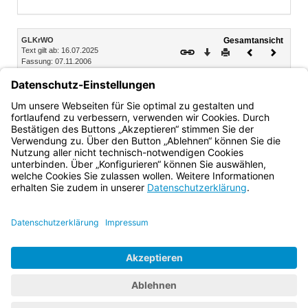
Inhalt
GLKrWO
Gesamtansicht
Text gilt ab: 16.07.2025
Download
Drucken
Vorheriges
Nächste
Fassung: 07.11.2006
Dokument
Dokume
Anlage 5 (zu §§ 30 bis 32 GLKrWO)
Stimmzettelmuster für die Wahl des Gemeinderats, wenn
kein gültiger Wahlvorschlag vorliegt
Bayern.de
BayernPortal
Datenschutz
Impressum
Barrierefreiheit
Hilfe
Kontakt
Kontrastwechsel
Schriftgröße