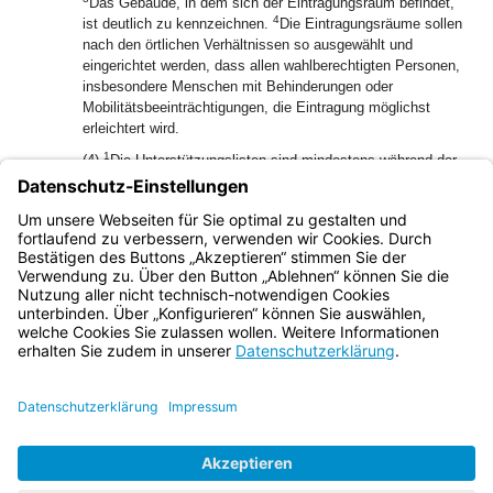
Das Gebäude, in dem sich der Eintragungsraum befindet,
4
ist deutlich zu kennzeichnen.
Die Eintragungsräume sollen
nach den örtlichen Verhältnissen so ausgewählt und
eingerichtet werden, dass allen wahlberechtigten Personen,
insbesondere Menschen mit Behinderungen oder
Mobilitätsbeeinträchtigungen, die Eintragung möglichst
erleichtert wird.
1
(4)
Die Unterstützungslisten sind mindestens während der
2
allgemeinen Dienststunden aufzulegen.
Zusätzlich sind die
Unterstützungslisten mindestens zwei Stunden an einem
Sonntag, Feiertag oder Samstag und mindestens bis 20 Uhr
an einem weiteren Werktag aufzulegen.
Bayern.de
BayernPortal
Datenschutz
Impressum
Barrierefreiheit
Hilfe