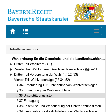
Zur
Zur
Toggle
Startseite
Trefferliste
navigati
von
der
BAYERN.RECHT
letzten
Navigation
Inhaltsverzeichnis
Suche
Wahlordnung für die Gemeinde- und die Landkreiswahlen (Gemeinde- und Landkreiswahlordnung – GLKrWO) Vom 7. November 2006 (GVBl. S. 852) BayRS 2021-1/2-1-I (§§ 1–103)
Bereich reduzieren
Erster Teil Wahlrecht (§ 1)
Bereich erweitern
Zweiter Teil Wahlorgane, Beschwerdeausschuss (§§ 2–11)
Bereich erweitern
Dritter Teil Vorbereitung der Wahl (§§ 12–33)
Bereich erweitern
Vierter Teil Wahlvorschläge (§§ 34–52)
Bereich reduzieren
§ 34 Aufforderung zur Einreichung von Wahlvorschlägen
§ 35 Einreichung der Wahlvorschläge
§ 36 Unterstützungslisten
§ 37 Eintragung
§ 38 Abschluss und Weiterleitung der Unterstützungslisten
§ 39 Grundsätze für die Aufstellung der Wahlvorschläge