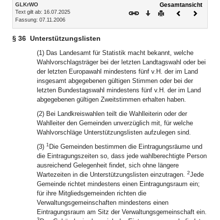
Inhalt
GLKrWO
Gesamtansicht
Text gilt ab: 16.07.2025
Download
Drucken
Vorheriges
Nächste
Fassung: 07.11.2006
Dokument
Dokume
§ 36
Unterstützungslisten
(1) Das Landesamt für Statistik macht bekannt, welche
Wahlvorschlagsträger bei der letzten Landtagswahl oder bei
der letzten Europawahl mindestens fünf v.H. der im Land
insgesamt abgegebenen gültigen Stimmen oder bei der
letzten Bundestagswahl mindestens fünf v.H. der im Land
abgegebenen gültigen Zweitstimmen erhalten haben.
(2) Bei Landkreiswahlen teilt die Wahlleiterin oder der
Wahlleiter den Gemeinden unverzüglich mit, für welche
Wahlvorschläge Unterstützungslisten aufzulegen sind.
1
(3)
Die Gemeinden bestimmen die Eintragungsräume und
die Eintragungszeiten so, dass jede wahlberechtigte Person
ausreichend Gelegenheit findet, sich ohne längere
2
Wartezeiten in die Unterstützungslisten einzutragen.
Jede
Gemeinde richtet mindestens einen Eintragungsraum ein;
für ihre Mitgliedsgemeinden richten die
Verwaltungsgemeinschaften mindestens einen
Eintragungsraum am Sitz der Verwaltungsgemeinschaft ein.
3