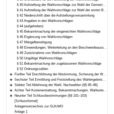
§ 40 Aufstellung der Wahlvorschläge zur Wahl der Gemeinderatsmitglieder sowie der Kreisrätinnen und Kreisräte
§ 41 Aufstellung der Wahlvorschläge zur Wahl der ersten Bürgermeisterin oder des ersten Bürgermeisters und der Landrätin oder des Landrats
§ 42 Niederschrift über die Aufstellungsversammlung
§ 43 Angaben in den Wahlvorschlägen
§ 44 (aufgehoben)
§ 45 Bekanntmachung der eingereichten Wahlvorschläge
§ 46 Ergänzung von Wahlvorschlägen
§ 47 Mängelbeseitigung
§ 48 Einwendungen, Weiterleitung an den Beschwerdeausschuss
§ 49 Zurücknahme von Wahlvorschlägen
§ 50 Ungültige Wahlvorschläge
§ 51 Bekanntmachung der zugelassenen Wahlvorschläge
§ 52 Ordnungszahlen
Fünfter Teil Durchführung der Abstimmung, Sicherung der Wahlfreiheit, Briefwahl (§§ 53–78)
Bereich erweitern
Sechster Teil Ermittlung und Feststellung des Wahlergebnisses (§§ 79–94)
Bereich erweitern
Siebter Teil Ablehnung der Wahl, Nachwahlen (§§ 95–96)
Bereich erweitern
Achter Teil Kostenerstattung, Bekanntmachungen, Wahlunterlagen (§§ 97–100)
Bereich erweitern
Neunter Teil Schlussbestimmungen (§§ 101–103)
Bereich erweitern
[Schlussformel]
Anlagenverzeichnis zur GLKrWO
Anlage 1