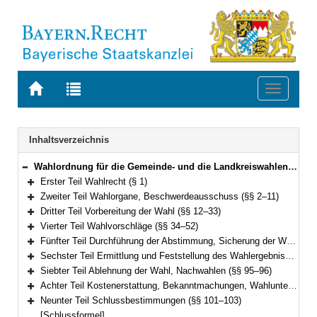
Zur
Zur
Toggle
Startseite
Trefferliste
navigati
von
der
BAYERN.RECHT
letzten
Navigation
Inhaltsverzeichnis
Suche
Wahlordnung für die Gemeinde- und die Landkreiswahlen (Gemeinde- und Landkreiswahlordnung – GLKrWO) Vom 7. November 2006 (GVBl. S. 852) BayRS 2021-1/2-1-I (§§ 1–103)
Bereich reduzieren
Erster Teil Wahlrecht (§ 1)
Bereich erweitern
Zweiter Teil Wahlorgane, Beschwerdeausschuss (§§ 2–11)
Bereich erweitern
Dritter Teil Vorbereitung der Wahl (§§ 12–33)
Bereich erweitern
Vierter Teil Wahlvorschläge (§§ 34–52)
Bereich erweitern
Fünfter Teil Durchführung der Abstimmung, Sicherung der Wahlfreiheit, Briefwahl (§§ 53–78)
Bereich erweitern
Sechster Teil Ermittlung und Feststellung des Wahlergebnisses (§§ 79–94)
Bereich erweitern
Siebter Teil Ablehnung der Wahl, Nachwahlen (§§ 95–96)
Bereich erweitern
Achter Teil Kostenerstattung, Bekanntmachungen, Wahlunterlagen (§§ 97–100)
Bereich erweitern
Neunter Teil Schlussbestimmungen (§§ 101–103)
Bereich erweitern
[Schlussformel]