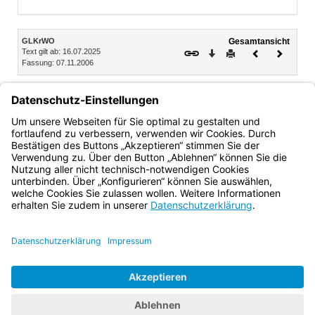
Inhalt
GLKrWO
Gesamtansicht
Text gilt ab: 16.07.2025
Download
Drucken
Vorheriges
Nächste
Fassung: 07.11.2006
Dokument
Dokume
Anlage 15 (zu § 51 GLKrWO)
Bekanntmachung der zugelassenen Wahlvorschläge für die
Wahl der ersten Bürgermeisterin oder des ersten
Bürgermeisters
Bayern.de
BayernPortal
Datenschutz
Impressum
Barrierefreiheit
Hilfe
Kontakt