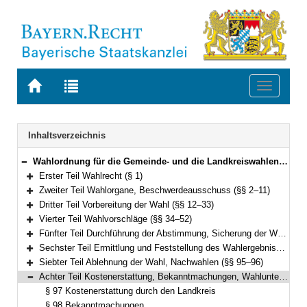
Zur
Zur
Toggle
Startseite
Trefferliste
navigati
von
der
BAYERN.RECHT
letzten
Navigation
Inhaltsverzeichnis
Suche
Wahlordnung für die Gemeinde- und die Landkreiswahlen (Gemeinde- und Landkreiswahlordnung – GLKrWO) Vom 7. November 2006 (GVBl. S. 852) BayRS 2021-1/2-1-I (§§ 1–103)
Bereich reduzieren
Erster Teil Wahlrecht (§ 1)
Bereich erweitern
Zweiter Teil Wahlorgane, Beschwerdeausschuss (§§ 2–11)
Bereich erweitern
Dritter Teil Vorbereitung der Wahl (§§ 12–33)
Bereich erweitern
Vierter Teil Wahlvorschläge (§§ 34–52)
Bereich erweitern
Fünfter Teil Durchführung der Abstimmung, Sicherung der Wahlfreiheit, Briefwahl (§§ 53–78)
Bereich erweitern
Sechster Teil Ermittlung und Feststellung des Wahlergebnisses (§§ 79–94)
Bereich erweitern
Siebter Teil Ablehnung der Wahl, Nachwahlen (§§ 95–96)
Bereich erweitern
Achter Teil Kostenerstattung, Bekanntmachungen, Wahlunterlagen (§§ 97–100)
Bereich reduzieren
§ 97 Kostenerstattung durch den Landkreis
§ 98 Bekanntmachungen