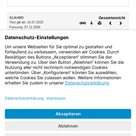
Inhalt
GLKrWO
Gesamtansicht
Text gilt ab: 16.07.2025
Download
Drucken
Vorheriges
Nächste
Fassung: 07.11.2006
Dokument
Dokume
Anlage 4 (zu §§ 30 bis 32 GLKrWO)
Stimmzettelmuster für die Wahl des Gemeinderats, wenn
nur ein gültiger Wahlvorschlag vorliegt
Bayern.de
BayernPortal
Datenschutz
Impressum
Barrierefreiheit
Hilfe
Kontakt
Kontrastwechsel
Schriftgröße