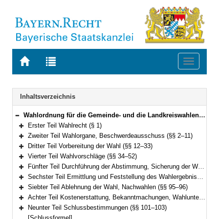
Zur
Zur
Toggle
Startseite
Trefferliste
navigati
von
der
BAYERN.RECHT
letzten
Navigation
Inhaltsverzeichnis
Suche
Wahlordnung für die Gemeinde- und die Landkreiswahlen (Gemeinde- und Landkreiswahlordnung – GLKrWO) Vom 7. November 2006 (GVBl. S. 852) BayRS 2021-1/2-1-I (§§ 1–103)
Bereich reduzieren
Erster Teil Wahlrecht (§ 1)
Bereich erweitern
Zweiter Teil Wahlorgane, Beschwerdeausschuss (§§ 2–11)
Bereich erweitern
Dritter Teil Vorbereitung der Wahl (§§ 12–33)
Bereich erweitern
Vierter Teil Wahlvorschläge (§§ 34–52)
Bereich erweitern
Fünfter Teil Durchführung der Abstimmung, Sicherung der Wahlfreiheit, Briefwahl (§§ 53–78)
Bereich erweitern
Sechster Teil Ermittlung und Feststellung des Wahlergebnisses (§§ 79–94)
Bereich erweitern
Siebter Teil Ablehnung der Wahl, Nachwahlen (§§ 95–96)
Bereich erweitern
Achter Teil Kostenerstattung, Bekanntmachungen, Wahlunterlagen (§§ 97–100)
Bereich erweitern
Neunter Teil Schlussbestimmungen (§§ 101–103)
Bereich erweitern
[Schlussformel]