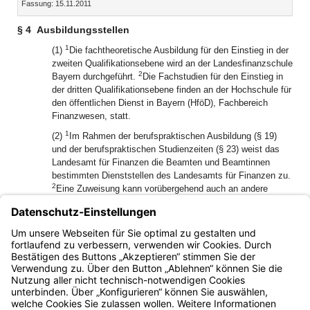
Fassung: 15.11.2011
Dokument
Dokume
§ 4
Ausbildungsstellen
1
(1)
Die fachtheoretische Ausbildung für den Einstieg in der
zweiten Qualifikationsebene wird an der Landesfinanzschule
2
Bayern durchgeführt.
Die Fachstudien für den Einstieg in
der dritten Qualifikationsebene finden an der Hochschule für
den öffentlichen Dienst in Bayern (HföD), Fachbereich
Finanzwesen, statt.
1
(2)
Im Rahmen der berufspraktischen Ausbildung (§ 19)
und der berufspraktischen Studienzeiten (§ 23) weist das
Landesamt für Finanzen die Beamten und Beamtinnen
bestimmten Dienststellen des Landesamts für Finanzen zu.
2
Eine Zuweisung kann vorübergehend auch an andere
Behörden oder Staatsbetriebe erfolgen.
(3) Die in Abs. 1 und 2 genannten Ausbildungsstellen
arbeiten bei der Vorbereitung und Durchführung der
Ausbildungsarbeitsgemeinschaften zusammen.
Bayern.de
BayernPortal