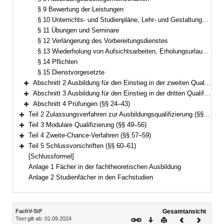
§ 9 Bewertung der Leistungen
§ 10 Unterrichts- und Studienpläne, Lehr- und Gestaltungspläne
§ 11 Übungen und Seminare
§ 12 Verlängerung des Vorbereitungsdienstes
§ 13 Wiederholung von Aufsichtsarbeiten, Erholungsurlaub, Teilzeit
§ 14 Pflichten
§ 15 Dienstvorgesetzte
Abschnitt 2 Ausbildung für den Einstieg in der zweiten Qualifikationsebene (§§ 16–19)
Bereich erweitern
Abschnitt 3 Ausbildung für den Einstieg in der dritten Qualifikationsebene (§§ 20–23)
Bereich erweitern
Abschnitt 4 Prüfungen (§§ 24–43)
Bereich erweitern
Teil 2 Zulassungsverfahren zur Ausbildungsqualifizierung (§§ 44–48)
Bereich erweitern
Teil 3 Modulare Qualifizierung (§§ 49–56)
Bereich erweitern
Teil 4 Zweite-Chance-Verfahren (§§ 57–59)
Bereich erweitern
Teil 5 Schlussvorschriften (§§ 60–61)
Bereich erweitern
[Schlussformel]
Anlage 1 Fächer in der fachtheoretischen Ausbildung
Anlage 2 Studienfächer in den Fachstudien
Inhalt
FachV-StF
Gesamtansicht
Text gilt ab: 01.09.2024
Download
Drucken
Vorheriges
Nächste