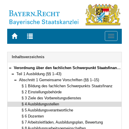
Zur
Zur
Toggle
Startseite
Trefferliste
navigati
von
der
BAYERN.RECHT
letzten
Navigation
Inhaltsverzeichnis
Suche
Verordnung über den fachlichen Schwerpunkt Staatsfinanz (Fachverordnung Staatsfinanz – FachV-StF) Vom 15. November 2011 (GVBl. S. 579) BayRS 2038-3-5-6-F (§§ 1–61)
Bereich reduzieren
Teil 1 Ausbildung (§§ 1–43)
Bereich reduzieren
Abschnitt 1 Gemeinsame Vorschriften (§§ 1–15)
Bereich reduzieren
§ 1 Bildung des fachlichen Schwerpunkts Staatsfinanz
§ 2 Einstellungsbehörde
§ 3 Ziele des Vorbereitungsdienstes
§ 4 Ausbildungsstellen
§ 5 Ausbildungsverantwortliche
§ 6 Dozenten
§ 7 Arbeitsleitfäden, Ausbildungsplan, Bewertung
§ 8 Ausbildungsarbeitsgemeinschaften