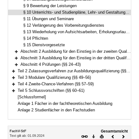
§ 9 Bewertung der Leistungen
§ 10 Unterrichts- und Studienpläne, Lehr- und Gestaltungspläne
§ 11 Übungen und Seminare
§ 12 Verlängerung des Vorbereitungsdienstes
§ 13 Wiederholung von Aufsichtsarbeiten, Erholungsurlaub, Teilzeit
§ 14 Pflichten
§ 15 Dienstvorgesetzte
Abschnitt 2 Ausbildung für den Einstieg in der zweiten Qualifikationsebene (§§ 16–19)
Bereich erweitern
Abschnitt 3 Ausbildung für den Einstieg in der dritten Qualifikationsebene (§§ 20–23)
Bereich erweitern
Abschnitt 4 Prüfungen (§§ 24–43)
Bereich erweitern
Teil 2 Zulassungsverfahren zur Ausbildungsqualifizierung (§§ 44–48)
Bereich erweitern
Teil 3 Modulare Qualifizierung (§§ 49–56)
Bereich erweitern
Teil 4 Zweite-Chance-Verfahren (§§ 57–59)
Bereich erweitern
Teil 5 Schlussvorschriften (§§ 60–61)
Bereich erweitern
[Schlussformel]
Anlage 1 Fächer in der fachtheoretischen Ausbildung
Anlage 2 Studienfächer in den Fachstudien
Inhalt
FachV-StF
Gesamtansicht
Text gilt ab: 01.09.2024
Download
Drucken
Vorheriges
Nächste