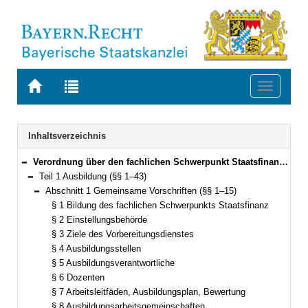
Zur
Zur
Toggle
Startseite
Trefferliste
navigati
von
der
BAYERN.RECHT
letzten
Navigation
Inhaltsverzeichnis
Suche
Verordnung über den fachlichen Schwerpunkt Staatsfinanz (Fachverordnung Staatsfinanz – FachV-StF) Vom 15. November 2011 (GVBl. S. 579) BayRS 2038-3-5-6-F (§§ 1–61)
Bereich reduzieren
Teil 1 Ausbildung (§§ 1–43)
Bereich reduzieren
Abschnitt 1 Gemeinsame Vorschriften (§§ 1–15)
Bereich reduzieren
§ 1 Bildung des fachlichen Schwerpunkts Staatsfinanz
§ 2 Einstellungsbehörde
§ 3 Ziele des Vorbereitungsdienstes
§ 4 Ausbildungsstellen
§ 5 Ausbildungsverantwortliche
§ 6 Dozenten
§ 7 Arbeitsleitfäden, Ausbildungsplan, Bewertung
§ 8 Ausbildungsarbeitsgemeinschaften