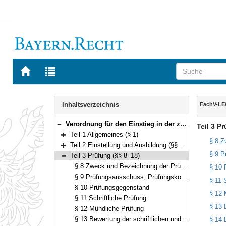
Zur
Zur
Startseite
Trefferliste
von
der
Navigation
BAYERN.RECHT
letzten
Inhalt
Inhaltsverzeichnis
FachV-LE
Suche
Verordnung für den Einstieg in der zweiten und dritten Qualifikationsebene im fachlichen Schwerpunkt Ländliche Entwicklung (FachV-LE/QE2+3) Vom 2. Dezember 2012 (GVBl. S. 716) BayRS 2038-3-7-3-L (§§ 1–26)
Teil 3 P
Bereich reduzieren
Teil 1 Allgemeines (§ 1)
Bereich erweitern
§ 8 Z
Teil 2 Einstellung und Ausbildung (§§ 2–7)
Bereich erweitern
§ 9 P
Teil 3 Prüfung (§§ 8–18)
Bereich reduzieren
§ 8 Zweck und Bezeichnung der Prüfung
§ 10 
§ 9 Prüfungsausschuss, Prüfungskommissionen
§ 11 
§ 10 Prüfungsgegenstand
§ 12 
§ 11 Schriftliche Prüfung
§ 13 
§ 12 Mündliche Prüfung
§ 13 Bewertung der schriftlichen und mündlichen Prüfung
§ 14 