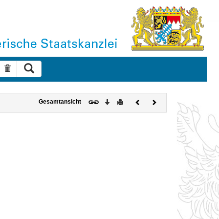
Suche ausführen
Suche zurücksetzen
Download
Drucken
Vorheriges
Nächstes
Gesamtansicht
Dokument
Dokument