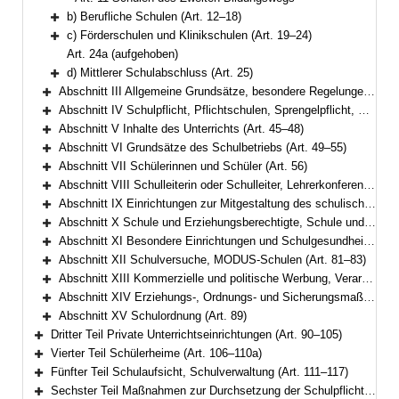
b) Berufliche Schulen (Art. 12–18)
Bereich erweitern
c) Förderschulen und Klinikschulen (Art. 19–24)
Bereich erweitern
Art. 24a (aufgehoben)
d) Mittlerer Schulabschluss (Art. 25)
Bereich erweitern
Abschnitt III Allgemeine Grundsätze, besondere Regelungen für Pflichtschulen (Art. 26–34)
Bereich erweitern
Abschnitt IV Schulpflicht, Pflichtschulen, Sprengelpflicht, Gastschulverhältnisse, Wahl des schulischen Bildungswegs (Art. 35–44)
Bereich erweitern
Abschnitt V Inhalte des Unterrichts (Art. 45–48)
Bereich erweitern
Abschnitt VI Grundsätze des Schulbetriebs (Art. 49–55)
Bereich erweitern
Abschnitt VII Schülerinnen und Schüler (Art. 56)
Bereich erweitern
Abschnitt VIII Schulleiterin oder Schulleiter, Lehrerkonferenz, Lehrkräfte und sonstiges Personal (Art. 57–61)
Bereich erweitern
Abschnitt IX Einrichtungen zur Mitgestaltung des schulischen Lebens (Art. 62–73)
Bereich erweitern
Abschnitt X Schule und Erziehungsberechtigte, Schule und Arbeitgeber (Art. 74–77)
Bereich erweitern
Abschnitt XI Besondere Einrichtungen und Schulgesundheit (Art. 78–80)
Bereich erweitern
Abschnitt XII Schulversuche, MODUS-Schulen (Art. 81–83)
Bereich erweitern
Abschnitt XIII Kommerzielle und politische Werbung, Verarbeitung personenbezogener Daten (Art. 84–85a)
Bereich erweitern
Abschnitt XIV Erziehungs-, Ordnungs- und Sicherungsmaßnahmen (Art. 86–88a)
Bereich erweitern
Abschnitt XV Schulordnung (Art. 89)
Bereich erweitern
Dritter Teil Private Unterrichtseinrichtungen (Art. 90–105)
Bereich erweitern
Vierter Teil Schülerheime (Art. 106–110a)
Bereich erweitern
Fünfter Teil Schulaufsicht, Schulverwaltung (Art. 111–117)
Bereich erweitern
Sechster Teil Maßnahmen zur Durchsetzung der Schulpflicht, Ordnungswidrigkeiten (Art. 118–119)