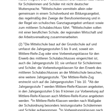
für Schülerinnen und Schüler mit nicht deutscher
3
Muttersprache.
Mittelschulen vermitteln allein oder
gemeinsam in einem Schulverbund ein Bildungsangebot,
das regelmäßig drei Zweige der Berufsorientierung und in
der Regel ein schulisches Ganztagsangebot umfasst sowie
4
zum mittleren Schulabschluss führt.
Mittelschulen sollen
mit einer beruflichen Schule, der regionalen Wirtschaft und
der Arbeitsverwaltung zusammenarbeiten.
1
(2)
Die Mittelschule baut auf der Grundschule auf und
umfasst die Jahrgangsstufen 5 bis 9 und, soweit ein
Mittlere-Reife-Zug oder eine Vorbereitungsklasse für den
Erwerb des mittleren Schulabschlusses eingerichtet ist,
auch die Jahrgangsstufe 10; sie umfasst für Schülerinnen
und Schüler, die Vorbereitungsklassen für den Erwerb des
mittleren Schulabschlusses an der Mittelschule besuchen,
2
eine weitere Jahrgangsstufe.
Der Mittlere-Reife-Zug
3
erstreckt sich auf die Jahrgangsstufen 7 bis 10.
Ab der
Jahrgangsstufe 7 werden Mittlere-Reife-Klassen angeboten,
in den Jahrgangsstufen 5 bis 8 können zur Vorbereitung auf
Mittlere-Reife-Klassen auch Mittlere-Reife-Kurse angeboten
4
werden.
In Mittlere-Reife-Klassen werden nach Maßgabe
der Schulordnung besonders leistungsstarke Schülerinnen
5
und Schüler aufgenommen.
In Vorbereitungsklassen nach