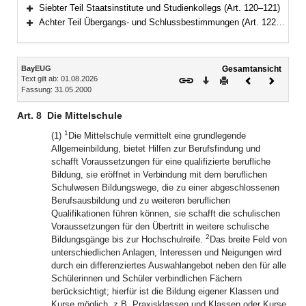
Bereich erweitern
Siebter Teil Staatsinstitute und Studienkollegs (Art. 120–121)
Bereich erweitern
Achter Teil Übergangs- und Schlussbestimmungen (Art. 122–125)
Bereich erweitern
Inhalt
BayEUG
Gesamtansicht
Text gilt ab: 01.08.2026
Download
Drucken
Vorheriges
Nächste
Fassung: 31.05.2000
Dokument
Dokume
Art. 8
Die Mittelschule
1
(1)
Die Mittelschule vermittelt eine grundlegende
Allgemeinbildung, bietet Hilfen zur Berufsfindung und
schafft Voraussetzungen für eine qualifizierte berufliche
Bildung, sie eröffnet in Verbindung mit dem beruflichen
Schulwesen Bildungswege, die zu einer abgeschlossenen
Berufsausbildung und zu weiteren beruflichen
Qualifikationen führen können, sie schafft die schulischen
Voraussetzungen für den Übertritt in weitere schulische
2
Bildungsgänge bis zur Hochschulreife.
Das breite Feld von
unterschiedlichen Anlagen, Interessen und Neigungen wird
durch ein differenziertes Auswahlangebot neben den für alle
Schülerinnen und Schüler verbindlichen Fächern
berücksichtigt; hierfür ist die Bildung eigener Klassen und
Kurse möglich, z.B. Praxisklassen und Klassen oder Kurse