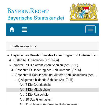
Zur
Zur
Toggle
Startseite
Trefferliste
navigati
von
der
BAYERN.RECHT
letzten
Navigation
Inhaltsverzeichnis
Suche
Bayerisches Gesetz über das Erziehungs- und Unterrichtswesen (BayEUG) in der Fassung der Bekanntmachung vom 31. Mai 2000 (GVBl. S. 414, 632) BayRS 2230-1-1-K (Art. 1–125)
Bereich reduzieren
Erster Teil Grundlagen (Art. 1–5a)
Bereich erweitern
Zweiter Teil Die öffentlichen Schulen (Art. 6–89)
Bereich reduzieren
Abschnitt I Gliederung des Schulwesens (Art. 6)
Bereich erweitern
Abschnitt II Schularten und Mittlerer Schulabschluss (Art. 7–25)
Bereich reduzieren
a) Allgemein bildende Schulen (Art. 7–11)
Bereich reduzieren
Art. 7 Die Grundschule
Art. 8 Die Mittelschule
Art. 9 Die Realschule
Art. 10 Das Gymnasium
Art. 11 Schulen des Zweiten Bildungswegs