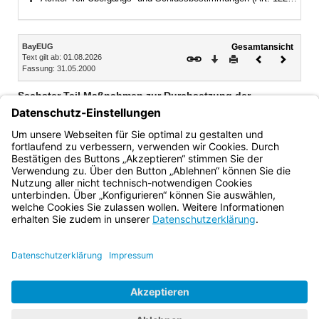
Bereich erweitern
Inhalt
BayEUG
Gesamtansicht
Text gilt ab: 01.08.2026
Download
Drucken
Vorheriges
Nächste
Fassung: 31.05.2000
Dokument
Dokume
Sechster Teil Maßnahmen zur Durchsetzung der
Schulpflicht, Ordnungswidrigkeiten
Art. 118 Schulzwang
Art. 119 Ordnungswidrigkeiten
Bayern.de
BayernPortal
Datenschutz
Impressum
Barrierefreiheit
Hilfe