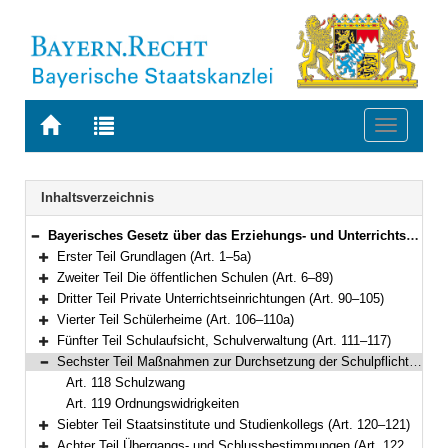
Zur
Zur
Toggle
Startseite
Trefferliste
navigati
von
der
BAYERN.RECHT
letzten
Navigation
Inhaltsverzeichnis
Suche
Bayerisches Gesetz über das Erziehungs- und Unterrichtswesen (BayEUG) in der Fassung der Bekanntmachung vom 31. Mai 2000 (GVBl. S. 414, 632) BayRS 2230-1-1-K (Art. 1–125)
Bereich reduzieren
Erster Teil Grundlagen (Art. 1–5a)
Bereich erweitern
Zweiter Teil Die öffentlichen Schulen (Art. 6–89)
Bereich erweitern
Dritter Teil Private Unterrichtseinrichtungen (Art. 90–105)
Bereich erweitern
Vierter Teil Schülerheime (Art. 106–110a)
Bereich erweitern
Fünfter Teil Schulaufsicht, Schulverwaltung (Art. 111–117)
Bereich erweitern
Sechster Teil Maßnahmen zur Durchsetzung der Schulpflicht, Ordnungswidrigkeiten (Art. 118–119)
Bereich reduzieren
Art. 118 Schulzwang
Art. 119 Ordnungswidrigkeiten
Siebter Teil Staatsinstitute und Studienkollegs (Art. 120–121)
Bereich erweitern
Achter Teil Übergangs- und Schlussbestimmungen (Art. 122–125)