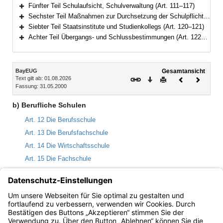
Bereich erweitern
Fünfter Teil Schulaufsicht, Schulverwaltung (Art. 111–117)
Bereich erweitern
Sechster Teil Maßnahmen zur Durchsetzung der Schulpflicht, Ordnungswidrigkeiten (Art. 118–119)
Bereich erweitern
Siebter Teil Staatsinstitute und Studienkollegs (Art. 120–121)
Bereich erweitern
Achter Teil Übergangs- und Schlussbestimmungen (Art. 122–125)
Bereich erweitern
Inhalt
BayEUG
Gesamtansicht
Text gilt ab: 01.08.2026
Download
Drucken
Vorheriges
Nächste
Fassung: 31.05.2000
Dokument
Dokume
b) Berufliche Schulen
Art. 12 Die Berufsschule
Art. 13 Die Berufsfachschule
Art. 14 Die Wirtschaftsschule
Art. 15 Die Fachschule
Art. 16 Die Fachoberschule und die Berufsoberschule
Art. 17 Die Fachakademie
Art. 18 Erwerb der Fachhochschulreife oder der fachgebundenen
Hochschulreife an beruflichen Schulen