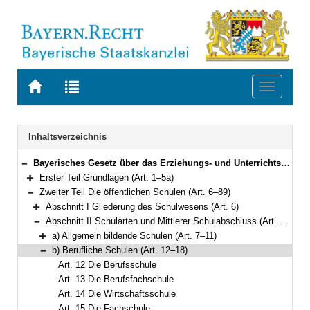
Zur
Zur
Toggle
Startseite
Trefferliste
navigati
von
der
BAYERN.RECHT
letzten
Navigation
Inhaltsverzeichnis
Suche
Bayerisches Gesetz über das Erziehungs- und Unterrichtswesen (BayEUG) in der Fassung der Bekanntmachung vom 31. Mai 2000 (GVBl. S. 414, 632) BayRS 2230-1-1-K (Art. 1–125)
Bereich reduzieren
Erster Teil Grundlagen (Art. 1–5a)
Bereich erweitern
Zweiter Teil Die öffentlichen Schulen (Art. 6–89)
Bereich reduzieren
Abschnitt I Gliederung des Schulwesens (Art. 6)
Bereich erweitern
Abschnitt II Schularten und Mittlerer Schulabschluss (Art. 7–25)
Bereich reduzieren
a) Allgemein bildende Schulen (Art. 7–11)
Bereich erweitern
b) Berufliche Schulen (Art. 12–18)
Bereich reduzieren
Art. 12 Die Berufsschule
Art. 13 Die Berufsfachschule
Art. 14 Die Wirtschaftsschule
Art. 15 Die Fachschule