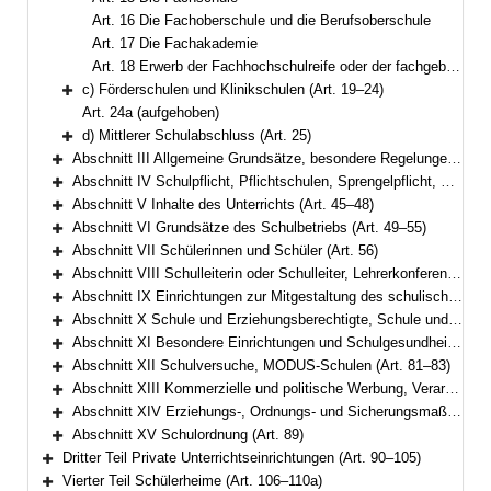
Art. 16 Die Fachoberschule und die Berufsoberschule
Art. 17 Die Fachakademie
Art. 18 Erwerb der Fachhochschulreife oder der fachgebundenen Hochschulreife an beruflichen Schulen
c) Förderschulen und Klinikschulen (Art. 19–24)
Bereich erweitern
Art. 24a (aufgehoben)
d) Mittlerer Schulabschluss (Art. 25)
Bereich erweitern
Abschnitt III Allgemeine Grundsätze, besondere Regelungen für Pflichtschulen (Art. 26–34)
Bereich erweitern
Abschnitt IV Schulpflicht, Pflichtschulen, Sprengelpflicht, Gastschulverhältnisse, Wahl des schulischen Bildungswegs (Art. 35–44)
Bereich erweitern
Abschnitt V Inhalte des Unterrichts (Art. 45–48)
Bereich erweitern
Abschnitt VI Grundsätze des Schulbetriebs (Art. 49–55)
Bereich erweitern
Abschnitt VII Schülerinnen und Schüler (Art. 56)
Bereich erweitern
Abschnitt VIII Schulleiterin oder Schulleiter, Lehrerkonferenz, Lehrkräfte und sonstiges Personal (Art. 57–61)
Bereich erweitern
Abschnitt IX Einrichtungen zur Mitgestaltung des schulischen Lebens (Art. 62–73)
Bereich erweitern
Abschnitt X Schule und Erziehungsberechtigte, Schule und Arbeitgeber (Art. 74–77)
Bereich erweitern
Abschnitt XI Besondere Einrichtungen und Schulgesundheit (Art. 78–80)
Bereich erweitern
Abschnitt XII Schulversuche, MODUS-Schulen (Art. 81–83)
Bereich erweitern
Abschnitt XIII Kommerzielle und politische Werbung, Verarbeitung personenbezogener Daten (Art. 84–85a)
Bereich erweitern
Abschnitt XIV Erziehungs-, Ordnungs- und Sicherungsmaßnahmen (Art. 86–88a)
Bereich erweitern
Abschnitt XV Schulordnung (Art. 89)
Bereich erweitern
Dritter Teil Private Unterrichtseinrichtungen (Art. 90–105)
Bereich erweitern
Vierter Teil Schülerheime (Art. 106–110a)