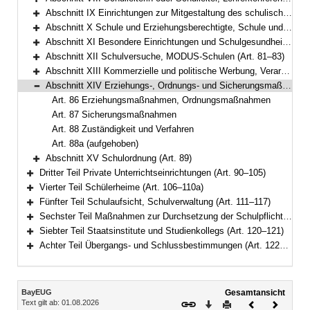
Bereich erweitern
Abschnitt IX Einrichtungen zur Mitgestaltung des schulischen Lebens (Art. 62–73)
Bereich erweitern
Abschnitt X Schule und Erziehungsberechtigte, Schule und Arbeitgeber (Art. 74–77)
Bereich erweitern
Abschnitt XI Besondere Einrichtungen und Schulgesundheit (Art. 78–80)
Bereich erweitern
Abschnitt XII Schulversuche, MODUS-Schulen (Art. 81–83)
Bereich erweitern
Abschnitt XIII Kommerzielle und politische Werbung, Verarbeitung personenbezogener Daten (Art. 84–85a)
Bereich erweitern
Abschnitt XIV Erziehungs-, Ordnungs- und Sicherungsmaßnahmen (Art. 86–88a)
Bereich reduzieren
Art. 86 Erziehungsmaßnahmen, Ordnungsmaßnahmen
Art. 87 Sicherungsmaßnahmen
Art. 88 Zuständigkeit und Verfahren
Art. 88a (aufgehoben)
Abschnitt XV Schulordnung (Art. 89)
Bereich erweitern
Dritter Teil Private Unterrichtseinrichtungen (Art. 90–105)
Bereich erweitern
Vierter Teil Schülerheime (Art. 106–110a)
Bereich erweitern
Fünfter Teil Schulaufsicht, Schulverwaltung (Art. 111–117)
Bereich erweitern
Sechster Teil Maßnahmen zur Durchsetzung der Schulpflicht, Ordnungswidrigkeiten (Art. 118–119)
Bereich erweitern
Siebter Teil Staatsinstitute und Studienkollegs (Art. 120–121)
Bereich erweitern
Achter Teil Übergangs- und Schlussbestimmungen (Art. 122–125)
Bereich erweitern
Inhalt
BayEUG
Gesamtansicht
Text gilt ab: 01.08.2026
Download
Drucken
Vorheriges
Nächste