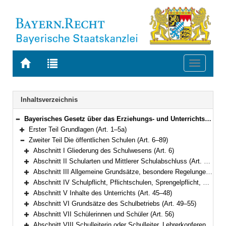
Zur
Zur
Toggle
Startseite
Trefferliste
navigati
von
der
BAYERN.RECHT
letzten
Navigation
Inhaltsverzeichnis
Suche
Bayerisches Gesetz über das Erziehungs- und Unterrichtswesen (BayEUG) in der Fassung der Bekanntmachung vom 31. Mai 2000 (GVBl. S. 414, 632) BayRS 2230-1-1-K (Art. 1–125)
Bereich reduzieren
Erster Teil Grundlagen (Art. 1–5a)
Bereich erweitern
Zweiter Teil Die öffentlichen Schulen (Art. 6–89)
Bereich reduzieren
Abschnitt I Gliederung des Schulwesens (Art. 6)
Bereich erweitern
Abschnitt II Schularten und Mittlerer Schulabschluss (Art. 7–25)
Bereich erweitern
Abschnitt III Allgemeine Grundsätze, besondere Regelungen für Pflichtschulen (Art. 26–34)
Bereich erweitern
Abschnitt IV Schulpflicht, Pflichtschulen, Sprengelpflicht, Gastschulverhältnisse, Wahl des schulischen Bildungswegs (Art. 35–44)
Bereich erweitern
Abschnitt V Inhalte des Unterrichts (Art. 45–48)
Bereich erweitern
Abschnitt VI Grundsätze des Schulbetriebs (Art. 49–55)
Bereich erweitern
Abschnitt VII Schülerinnen und Schüler (Art. 56)
Bereich erweitern
Abschnitt VIII Schulleiterin oder Schulleiter, Lehrerkonferenz, Lehrkräfte und sonstiges Personal (Art. 57–61)