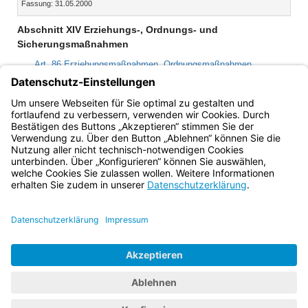
Fassung: 31.05.2000
Dokument
Dokume
Abschnitt XIV Erziehungs-, Ordnungs- und
Sicherungsmaßnahmen
Art. 86 Erziehungsmaßnahmen, Ordnungsmaßnahmen
Art. 87 Sicherungsmaßnahmen
Art. 88 Zuständigkeit und Verfahren
Art. 88a (aufgehoben)
Bayern.de
BayernPortal
Datenschutz
Impressum
Barrierefreiheit
Hilfe
Kontakt
Kontrastwechsel
Schriftgröße