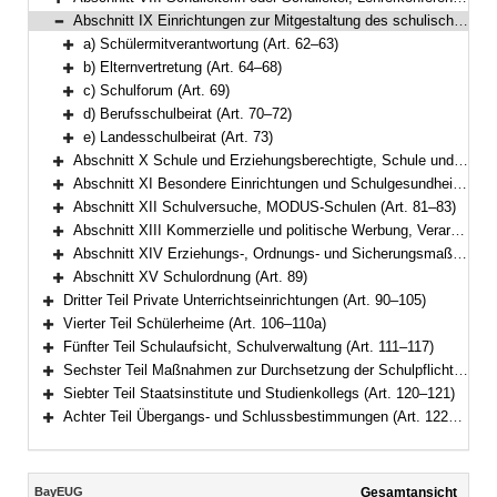
Bereich erweitern
Abschnitt IX Einrichtungen zur Mitgestaltung des schulischen Lebens (Art. 62–73)
Bereich reduzieren
a) Schülermitverantwortung (Art. 62–63)
Bereich erweitern
b) Elternvertretung (Art. 64–68)
Bereich erweitern
c) Schulforum (Art. 69)
Bereich erweitern
d) Berufsschulbeirat (Art. 70–72)
Bereich erweitern
e) Landesschulbeirat (Art. 73)
Bereich erweitern
Abschnitt X Schule und Erziehungsberechtigte, Schule und Arbeitgeber (Art. 74–77)
Bereich erweitern
Abschnitt XI Besondere Einrichtungen und Schulgesundheit (Art. 78–80)
Bereich erweitern
Abschnitt XII Schulversuche, MODUS-Schulen (Art. 81–83)
Bereich erweitern
Abschnitt XIII Kommerzielle und politische Werbung, Verarbeitung personenbezogener Daten (Art. 84–85a)
Bereich erweitern
Abschnitt XIV Erziehungs-, Ordnungs- und Sicherungsmaßnahmen (Art. 86–88a)
Bereich erweitern
Abschnitt XV Schulordnung (Art. 89)
Bereich erweitern
Dritter Teil Private Unterrichtseinrichtungen (Art. 90–105)
Bereich erweitern
Vierter Teil Schülerheime (Art. 106–110a)
Bereich erweitern
Fünfter Teil Schulaufsicht, Schulverwaltung (Art. 111–117)
Bereich erweitern
Sechster Teil Maßnahmen zur Durchsetzung der Schulpflicht, Ordnungswidrigkeiten (Art. 118–119)
Bereich erweitern
Siebter Teil Staatsinstitute und Studienkollegs (Art. 120–121)
Bereich erweitern
Achter Teil Übergangs- und Schlussbestimmungen (Art. 122–125)
Bereich erweitern
Inhalt
BayEUG
Gesamtansicht