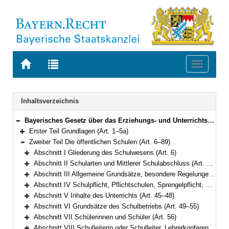
Zur
Zur
Toggle
Startseite
Trefferliste
navigati
von
der
BAYERN.RECHT
letzten
Navigation
Inhaltsverzeichnis
Suche
Bayerisches Gesetz über das Erziehungs- und Unterrichtswesen (BayEUG) in der Fassung der Bekanntmachung vom 31. Mai 2000 (GVBl. S. 414, 632) BayRS 2230-1-1-K (Art. 1–125)
Bereich reduzieren
Erster Teil Grundlagen (Art. 1–5a)
Bereich erweitern
Zweiter Teil Die öffentlichen Schulen (Art. 6–89)
Bereich reduzieren
Abschnitt I Gliederung des Schulwesens (Art. 6)
Bereich erweitern
Abschnitt II Schularten und Mittlerer Schulabschluss (Art. 7–25)
Bereich erweitern
Abschnitt III Allgemeine Grundsätze, besondere Regelungen für Pflichtschulen (Art. 26–34)
Bereich erweitern
Abschnitt IV Schulpflicht, Pflichtschulen, Sprengelpflicht, Gastschulverhältnisse, Wahl des schulischen Bildungswegs (Art. 35–44)
Bereich erweitern
Abschnitt V Inhalte des Unterrichts (Art. 45–48)
Bereich erweitern
Abschnitt VI Grundsätze des Schulbetriebs (Art. 49–55)
Bereich erweitern
Abschnitt VII Schülerinnen und Schüler (Art. 56)
Bereich erweitern
Abschnitt VIII Schulleiterin oder Schulleiter, Lehrerkonferenz, Lehrkräfte und sonstiges Personal (Art. 57–61)