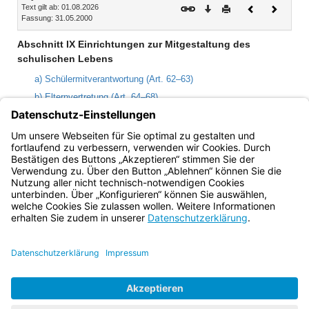
Text gilt ab: 01.08.2026
Download
Drucken
Vorheriges
Nächste
Fassung: 31.05.2000
Dokument
Dokume
Abschnitt IX Einrichtungen zur Mitgestaltung des
schulischen Lebens
a) Schülermitverantwortung (Art. 62–63)
b) Elternvertretung (Art. 64–68)
c) Schulforum (Art. 69)
d) Berufsschulbeirat (Art. 70–72)
e) Landesschulbeirat (Art. 73)
Bayern.de
BayernPortal
Datenschutz
Impressum
Barrierefreiheit
Hilfe