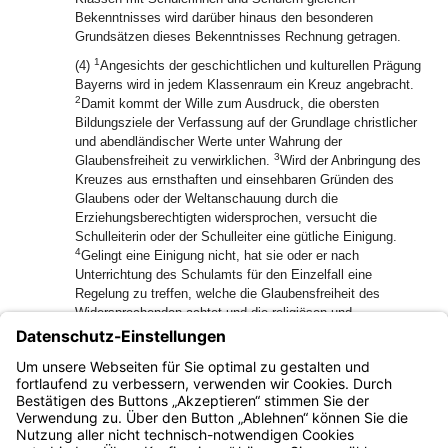
Bekenntnisses wird darüber hinaus den besonderen
Grundsätzen dieses Bekenntnisses Rechnung getragen.
1
(4)
Angesichts der geschichtlichen und kulturellen Prägung
Bayerns wird in jedem Klassenraum ein Kreuz angebracht.
2
Damit kommt der Wille zum Ausdruck, die obersten
Bildungsziele der Verfassung auf der Grundlage christlicher
und abendländischer Werte unter Wahrung der
3
Glaubensfreiheit zu verwirklichen.
Wird der Anbringung des
Kreuzes aus ernsthaften und einsehbaren Gründen des
Glaubens oder der Weltanschauung durch die
Erziehungsberechtigten widersprochen, versucht die
Schulleiterin oder der Schulleiter eine gütliche Einigung.
4
Gelingt eine Einigung nicht, hat sie oder er nach
Unterrichtung des Schulamts für den Einzelfall eine
Regelung zu treffen, welche die Glaubensfreiheit des
Widersprechenden achtet und die religiösen und
weltanschaulichen Überzeugungen aller in der Klasse
Betroffenen zu einem gerechten Ausgleich bringt; dabei ist
auch der Wille der Mehrheit, soweit möglich, zu
berücksichtigen.
Bayern.de