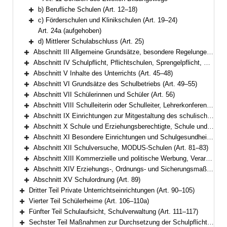
b) Berufliche Schulen (Art. 12–18)
Bereich erweitern
c) Förderschulen und Klinikschulen (Art. 19–24)
Bereich erweitern
Art. 24a (aufgehoben)
d) Mittlerer Schulabschluss (Art. 25)
Bereich erweitern
Abschnitt III Allgemeine Grundsätze, besondere Regelungen für Pflichtschulen (Art. 26–34)
Bereich erweitern
Abschnitt IV Schulpflicht, Pflichtschulen, Sprengelpflicht, Gastschulverhältnisse, Wahl des schulischen Bildungswegs (Art. 35–44)
Bereich erweitern
Abschnitt V Inhalte des Unterrichts (Art. 45–48)
Bereich erweitern
Abschnitt VI Grundsätze des Schulbetriebs (Art. 49–55)
Bereich erweitern
Abschnitt VII Schülerinnen und Schüler (Art. 56)
Bereich erweitern
Abschnitt VIII Schulleiterin oder Schulleiter, Lehrerkonferenz, Lehrkräfte und sonstiges Personal (Art. 57–61)
Bereich erweitern
Abschnitt IX Einrichtungen zur Mitgestaltung des schulischen Lebens (Art. 62–73)
Bereich erweitern
Abschnitt X Schule und Erziehungsberechtigte, Schule und Arbeitgeber (Art. 74–77)
Bereich erweitern
Abschnitt XI Besondere Einrichtungen und Schulgesundheit (Art. 78–80)
Bereich erweitern
Abschnitt XII Schulversuche, MODUS-Schulen (Art. 81–83)
Bereich erweitern
Abschnitt XIII Kommerzielle und politische Werbung, Verarbeitung personenbezogener Daten (Art. 84–85a)
Bereich erweitern
Abschnitt XIV Erziehungs-, Ordnungs- und Sicherungsmaßnahmen (Art. 86–88a)
Bereich erweitern
Abschnitt XV Schulordnung (Art. 89)
Bereich erweitern
Dritter Teil Private Unterrichtseinrichtungen (Art. 90–105)
Bereich erweitern
Vierter Teil Schülerheime (Art. 106–110a)
Bereich erweitern
Fünfter Teil Schulaufsicht, Schulverwaltung (Art. 111–117)
Bereich erweitern
Sechster Teil Maßnahmen zur Durchsetzung der Schulpflicht, Ordnungswidrigkeiten (Art. 118–119)