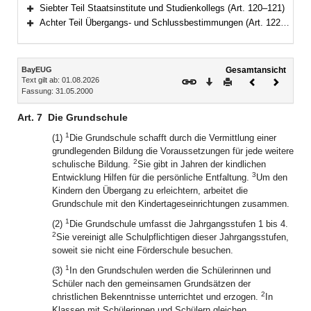
Bereich erweitern
Siebter Teil Staatsinstitute und Studienkollegs (Art. 120–121)
Bereich erweitern
Achter Teil Übergangs- und Schlussbestimmungen (Art. 122–125)
Bereich erweitern
Inhalt
BayEUG
Gesamtansicht
Text gilt ab: 01.08.2026
Download
Drucken
Vorheriges
Nächste
Fassung: 31.05.2000
Dokument
Dokume
Art. 7
Die Grundschule
1
(1)
Die Grundschule schafft durch die Vermittlung einer
grundlegenden Bildung die Voraussetzungen für jede weitere
2
schulische Bildung.
Sie gibt in Jahren der kindlichen
3
Entwicklung Hilfen für die persönliche Entfaltung.
Um den
Kindern den Übergang zu erleichtern, arbeitet die
Grundschule mit den Kindertageseinrichtungen zusammen.
1
(2)
Die Grundschule umfasst die Jahrgangsstufen 1 bis 4.
2
Sie vereinigt alle Schulpflichtigen dieser Jahrgangsstufen,
soweit sie nicht eine Förderschule besuchen.
1
(3)
In den Grundschulen werden die Schülerinnen und
Schüler nach den gemeinsamen Grundsätzen der
2
christlichen Bekenntnisse unterrichtet und erzogen.
In
Klassen mit Schülerinnen und Schülern gleichen