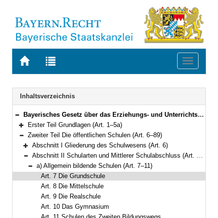
Zur
Zur
Toggle
Startseite
Trefferliste
navigati
von
der
BAYERN.RECHT
letzten
Navigation
Inhaltsverzeichnis
Suche
Bayerisches Gesetz über das Erziehungs- und Unterrichtswesen (BayEUG) in der Fassung der Bekanntmachung vom 31. Mai 2000 (GVBl. S. 414, 632) BayRS 2230-1-1-K (Art. 1–125)
Bereich reduzieren
Erster Teil Grundlagen (Art. 1–5a)
Bereich erweitern
Zweiter Teil Die öffentlichen Schulen (Art. 6–89)
Bereich reduzieren
Abschnitt I Gliederung des Schulwesens (Art. 6)
Bereich erweitern
Abschnitt II Schularten und Mittlerer Schulabschluss (Art. 7–25)
Bereich reduzieren
a) Allgemein bildende Schulen (Art. 7–11)
Bereich reduzieren
Art. 7 Die Grundschule
Art. 8 Die Mittelschule
Art. 9 Die Realschule
Art. 10 Das Gymnasium
Art. 11 Schulen des Zweiten Bildungswegs