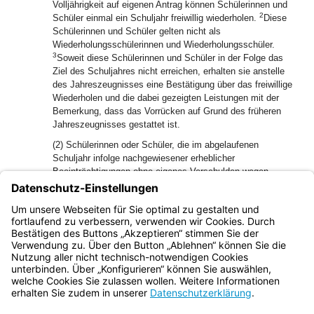
Volljährigkeit auf eigenen Antrag können Schülerinnen und
2
Schüler einmal ein Schuljahr freiwillig wiederholen.
Diese
Schülerinnen und Schüler gelten nicht als
Wiederholungsschülerinnen und Wiederholungsschüler.
3
Soweit diese Schülerinnen und Schüler in der Folge das
Ziel des Schuljahres nicht erreichen, erhalten sie anstelle
des Jahreszeugnisses eine Bestätigung über das freiwillige
Wiederholen und die dabei gezeigten Leistungen mit der
Bemerkung, dass das Vorrücken auf Grund des früheren
Jahreszeugnisses gestattet ist.
(2) Schülerinnen oder Schüler, die im abgelaufenen
Schuljahr infolge nachgewiesener erheblicher
Beeinträchtigungen ohne eigenes Verschulden wegen
Leistungsminderungen die Voraussetzungen zum Vorrücken
nicht erfüllten und denen das Vorrücken auf Probe nicht
gestattet wurde, gelten nicht als Wiederholungsschülerinnen
oder Wiederholungsschüler gemäß Art. 53 Abs. 2 BayEUG.
Bayern.de
BayernPortal
Datenschutz