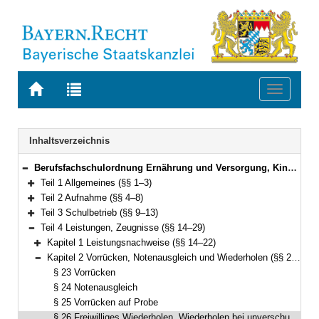
Zur
Zur
Toggle
Startseite
Trefferliste
navigati
von
der
BAYERN.RECHT
letzten
Navigation
Inhaltsverzeichnis
Suche
Berufsfachschulordnung Ernährung und Versorgung, Kinderpflege, Sozialpflege, Hotel- und Tourismusmanagement, Informatik und Fremdsprachenberufe (Berufsfachschulordnung – BFSO) Vom 25. Mai 2023 (GVBl. S. 257) BayRS 2236-4-1-9-K (§§ 1–75)
Bereich reduzieren
Teil 1 Allgemeines (§§ 1–3)
Bereich erweitern
Teil 2 Aufnahme (§§ 4–8)
Bereich erweitern
Teil 3 Schulbetrieb (§§ 9–13)
Bereich erweitern
Teil 4 Leistungen, Zeugnisse (§§ 14–29)
Bereich reduzieren
Kapitel 1 Leistungsnachweise (§§ 14–22)
Bereich erweitern
Kapitel 2 Vorrücken, Notenausgleich und Wiederholen (§§ 23–27)
Bereich reduzieren
§ 23 Vorrücken
§ 24 Notenausgleich
§ 25 Vorrücken auf Probe
§ 26 Freiwilliges Wiederholen, Wiederholen bei unverschuldeter Leistungsminderung