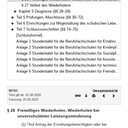
§ 27 Verbot des Wiederholens
Kapitel 3 Zeugnisse (§§ 28–29)
Bereich erweitern
Teil 5 Prüfungen, Abschlüsse (§§ 30–72)
Bereich erweitern
Teil 6 Einrichtungen zur Mitgestaltung des schulischen Lebens (§ 73)
Bereich erweitern
Teil 7 Schlussvorschriften (§§ 74–75)
Bereich erweitern
[Schlussformel]
Anlage 1 Stundentafel für die Berufsfachschulen für Ernährung und Versorgung
Anlage 2 Stundentafel für die Berufsfachschulen für Kinderpflege
Anlage 3 Stundentafel für die Berufsfachschulen für Sozialpflege
Anlage 4 Stundentafel für die Berufsfachschulen für Assistenten für Hotel- und Tourismusmanagement
Anlage 5 Stundentafel für die Berufsfachschulen für technische Assistenten für Informatik
Anlage 6 Stundentafel für die Berufsfachschulen für Fremdsprachenberufe
Inhalt
BFSO
Gesamtansicht
Text gilt ab: 01.08.2026
Download
Drucken
Vorheriges
Nächste
Fassung: 25.05.2023
Dokument
Dokume
§ 26
Freiwilliges Wiederholen, Wiederholen bei
unverschuldeter Leistungsminderung
1
(1)
Auf Antrag der Erziehungsberechtigten oder bei