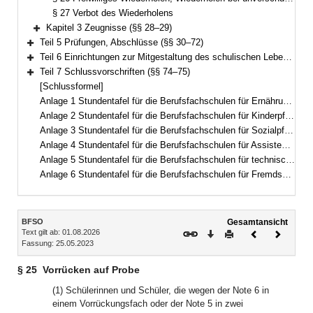
§ 27 Verbot des Wiederholens
Kapitel 3 Zeugnisse (§§ 28–29)
Bereich erweitern
Teil 5 Prüfungen, Abschlüsse (§§ 30–72)
Bereich erweitern
Teil 6 Einrichtungen zur Mitgestaltung des schulischen Lebens (§ 73)
Bereich erweitern
Teil 7 Schlussvorschriften (§§ 74–75)
Bereich erweitern
[Schlussformel]
Anlage 1 Stundentafel für die Berufsfachschulen für Ernährung und Versorgung
Anlage 2 Stundentafel für die Berufsfachschulen für Kinderpflege
Anlage 3 Stundentafel für die Berufsfachschulen für Sozialpflege
Anlage 4 Stundentafel für die Berufsfachschulen für Assistenten für Hotel- und Tourismusmanagement
Anlage 5 Stundentafel für die Berufsfachschulen für technische Assistenten für Informatik
Anlage 6 Stundentafel für die Berufsfachschulen für Fremdsprachenberufe
Inhalt
BFSO
Gesamtansicht
Text gilt ab: 01.08.2026
Download
Drucken
Vorheriges
Nächste
Fassung: 25.05.2023
Dokument
Dokume
§ 25
Vorrücken auf Probe
(1) Schülerinnen und Schüler, die wegen der Note 6 in
einem Vorrückungsfach oder der Note 5 in zwei