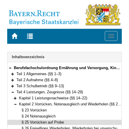
Zur
Zur
Toggle
Startseite
Trefferliste
navigati
von
der
BAYERN.RECHT
letzten
Navigation
Inhaltsverzeichnis
Suche
Berufsfachschulordnung Ernährung und Versorgung, Kinderpflege, Sozialpflege, Hotel- und Tourismusmanagement, Informatik und Fremdsprachenberufe (Berufsfachschulordnung – BFSO) Vom 25. Mai 2023 (GVBl. S. 257) BayRS 2236-4-1-9-K (§§ 1–75)
Bereich reduzieren
Teil 1 Allgemeines (§§ 1–3)
Bereich erweitern
Teil 2 Aufnahme (§§ 4–8)
Bereich erweitern
Teil 3 Schulbetrieb (§§ 9–13)
Bereich erweitern
Teil 4 Leistungen, Zeugnisse (§§ 14–29)
Bereich reduzieren
Kapitel 1 Leistungsnachweise (§§ 14–22)
Bereich erweitern
Kapitel 2 Vorrücken, Notenausgleich und Wiederholen (§§ 23–27)
Bereich reduzieren
§ 23 Vorrücken
§ 24 Notenausgleich
§ 25 Vorrücken auf Probe
§ 26 Freiwilliges Wiederholen, Wiederholen bei unverschuldeter Leistungsminderung