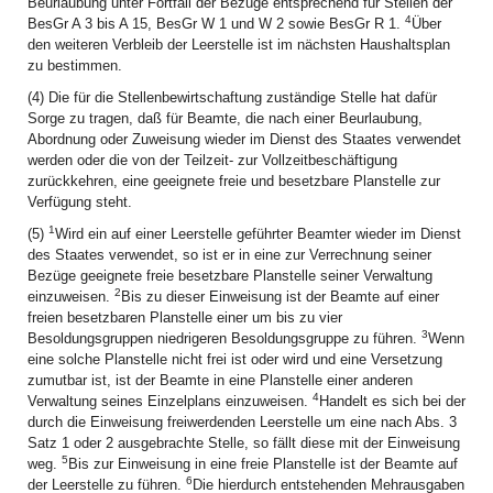
Beurlaubung unter Fortfall der Bezüge entsprechend für Stellen der
4
BesGr A 3 bis A 15, BesGr W 1 und W 2 sowie BesGr R 1.
Über
den weiteren Verbleib der Leerstelle ist im nächsten Haushaltsplan
zu bestimmen.
(4) Die für die Stellenbewirtschaftung zuständige Stelle hat dafür
Sorge zu tragen, daß für Beamte, die nach einer Beurlaubung,
Abordnung oder Zuweisung wieder im Dienst des Staates verwendet
werden oder die von der Teilzeit- zur Vollzeitbeschäftigung
zurückkehren, eine geeignete freie und besetzbare Planstelle zur
Verfügung steht.
1
(5)
Wird ein auf einer Leerstelle geführter Beamter wieder im Dienst
des Staates verwendet, so ist er in eine zur Verrechnung seiner
Bezüge geeignete freie besetzbare Planstelle seiner Verwaltung
2
einzuweisen.
Bis zu dieser Einweisung ist der Beamte auf einer
freien besetzbaren Planstelle einer um bis zu vier
3
Besoldungsgruppen niedrigeren Besoldungsgruppe zu führen.
Wenn
eine solche Planstelle nicht frei ist oder wird und eine Versetzung
zumutbar ist, ist der Beamte in eine Planstelle einer anderen
4
Verwaltung seines Einzelplans einzuweisen.
Handelt es sich bei der
durch die Einweisung freiwerdenden Leerstelle um eine nach Abs. 3
Satz 1 oder 2 ausgebrachte Stelle, so fällt diese mit der Einweisung
5
weg.
Bis zur Einweisung in eine freie Planstelle ist der Beamte auf
6
der Leerstelle zu führen.
Die hierdurch entstehenden Mehrausgaben