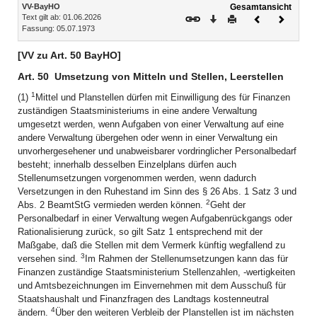
Inhalt
VV-BayHO
Gesamtansicht
Text gilt ab: 01.06.2026
Download
Drucken
Vorheriges
Nächste
Fassung: 05.07.1973
Dokument
Dokume
[VV zu Art. 50 BayHO]
Art. 50
Umsetzung von Mitteln und Stellen, Leerstellen
1
(1)
Mittel und Planstellen dürfen mit Einwilligung des für Finanzen
zuständigen Staatsministeriums in eine andere Verwaltung
umgesetzt werden, wenn Aufgaben von einer Verwaltung auf eine
andere Verwaltung übergehen oder wenn in einer Verwaltung ein
unvorhergesehener und unabweisbarer vordringlicher Personalbedarf
besteht; innerhalb desselben Einzelplans dürfen auch
Stellenumsetzungen vorgenommen werden, wenn dadurch
Versetzungen in den Ruhestand im Sinn des § 26 Abs. 1 Satz 3 und
2
Abs. 2 BeamtStG vermieden werden können.
Geht der
Personalbedarf in einer Verwaltung wegen Aufgabenrückgangs oder
Rationalisierung zurück, so gilt Satz 1 entsprechend mit der
Maßgabe, daß die Stellen mit dem Vermerk künftig wegfallend zu
3
versehen sind.
Im Rahmen der Stellenumsetzungen kann das für
Finanzen zuständige Staatsministerium Stellenzahlen, -wertigkeiten
und Amtsbezeichnungen im Einvernehmen mit dem Ausschuß für
Staatshaushalt und Finanzfragen des Landtags kostenneutral
4
ändern.
Über den weiteren Verbleib der Planstellen ist im nächsten