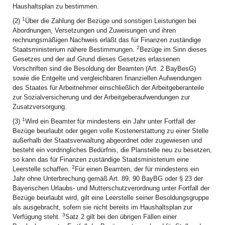
Haushaltsplan zu bestimmen.
1
(2)
Über die Zahlung der Bezüge und sonstigen Leistungen bei
Abordnungen, Versetzungen und Zuweisungen und ihren
rechnungsmäßigen Nachweis erläßt das für Finanzen zuständige
2
Staatsministerium nähere Bestimmungen.
Bezüge im Sinn dieses
Gesetzes und der auf Grund dieses Gesetzes erlassenen
Vorschriften sind die Besoldung der Beamten (Art. 2 BayBesG)
sowie die Entgelte und vergleichbaren finanziellen Aufwendungen
des Staates für Arbeitnehmer einschließlich der Arbeitgeberanteile
zur Sozialversicherung und der Arbeitgeberaufwendungen zur
Zusatzversorgung.
1
(3)
Wird ein Beamter für mindestens ein Jahr unter Fortfall der
Bezüge beurlaubt oder gegen volle Kostenerstattung zu einer Stelle
außerhalb der Staatsverwaltung abgeordnet oder zugewiesen und
besteht ein vordringliches Bedürfnis, die Planstelle neu zu besetzen,
so kann das für Finanzen zuständige Staatsministerium eine
2
Leerstelle schaffen.
Für einen Beamten, der für mindestens ein
Jahr ohne Unterbrechung gemäß Art. 89, 90 BayBG oder § 23 der
Bayerischen Urlaubs- und Mutterschutzverordnung unter Fortfall der
Bezüge beurlaubt wird, gilt eine Leerstelle seiner Besoldungsgruppe
als ausgebracht, sofern sie nicht bereits im Haushaltsplan zur
3
Verfügung steht.
Satz 2 gilt bei den übrigen Fällen einer