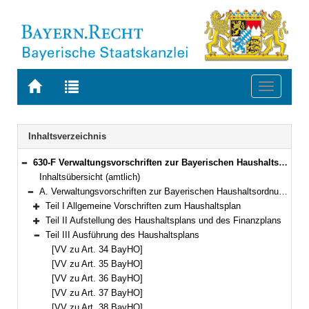
Zur
Zur
Toggle
Startseite
Trefferliste
navigati
von
der
BAYERN.RECHT
letzten
Navigation
Inhaltsverzeichnis
Suche
630-F Verwaltungsvorschriften zur Bayerischen Haushaltsordnung (VV-BayHO) Bekanntmachung des Bayerischen Staatsministeriums der Finanzen vom 5. Juli 1973, Az. 11 - H 1008/1 - 34 646 (FMBl. S. 259)
Bereich reduzieren
Inhaltsübersicht (amtlich)
A. Verwaltungsvorschriften zur Bayerischen Haushaltsordnung (VV-BayHO)
Bereich reduzieren
Teil I Allgemeine Vorschriften zum Haushaltsplan
Bereich erweitern
Teil II Aufstellung des Haushaltsplans und des Finanzplans
Bereich erweitern
Teil III Ausführung des Haushaltsplans
Bereich reduzieren
[VV zu Art. 34 BayHO]
[VV zu Art. 35 BayHO]
[VV zu Art. 36 BayHO]
[VV zu Art. 37 BayHO]
[VV zu Art. 38 BayHO]