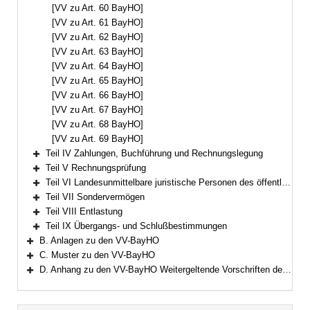
[VV zu Art. 60 BayHO]
[VV zu Art. 61 BayHO]
[VV zu Art. 62 BayHO]
[VV zu Art. 63 BayHO]
[VV zu Art. 64 BayHO]
[VV zu Art. 65 BayHO]
[VV zu Art. 66 BayHO]
[VV zu Art. 67 BayHO]
[VV zu Art. 68 BayHO]
[VV zu Art. 69 BayHO]
Teil IV Zahlungen, Buchführung und Rechnungslegung
Bereich erweitern
Teil V Rechnungsprüfung
Bereich erweitern
Teil VI Landesunmittelbare juristische Personen des öffentlichen Rechts
Bereich erweitern
Teil VII Sondervermögen
Bereich erweitern
Teil VIII Entlastung
Bereich erweitern
Teil IX Übergangs- und Schlußbestimmungen
Bereich erweitern
B. Anlagen zu den VV-BayHO
Bereich erweitern
C. Muster zu den VV-BayHO
Bereich erweitern
D. Anhang zu den VV-BayHO Weitergeltende Vorschriften der RWB
Bereich erweitern