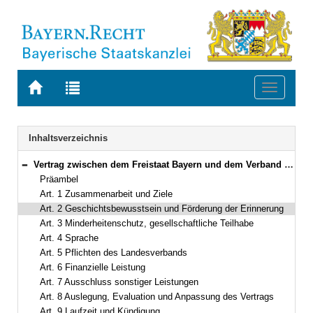
Zur
Zur
Toggle
Startseite
Trefferliste
navigati
von
der
BAYERN.RECHT
letzten
Navigation
Inhaltsverzeichnis
Suche
Vertrag zwischen dem Freistaat Bayern und dem Verband Deutscher Sinti und Roma, Landesverband Bayern e.V. Vom 20. Februar 2018 (GVBl. S. 686, 687) BayRS 01-15-1-K (Art. 1–10)
Bereich reduzieren
Präambel
Art. 1 Zusammenarbeit und Ziele
Art. 2 Geschichtsbewusstsein und Förderung der Erinnerung
Art. 3 Minderheitenschutz, gesellschaftliche Teilhabe
Art. 4 Sprache
Art. 5 Pflichten des Landesverbands
Art. 6 Finanzielle Leistung
Art. 7 Ausschluss sonstiger Leistungen
Art. 8 Auslegung, Evaluation und Anpassung des Vertrags
Art. 9 Laufzeit und Kündigung