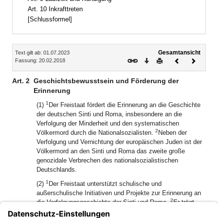
Art. 10 Inkrafttreten
[Schlussformel]
Inhalt
Gesamtansicht
Text gilt ab: 01.07.2023
Download
Drucken
Vorheriges
Nächste
Fassung: 20.02.2018
Dokument
Dokume
Art. 2
Geschichtsbewusstsein und Förderung der
Erinnerung
1
(1)
Der Freistaat fördert die Erinnerung an die Geschichte
der deutschen Sinti und Roma, insbesondere an die
Verfolgung der Minderheit und den systematischen
2
Völkermord durch die Nationalsozialisten.
Neben der
Verfolgung und Vernichtung der europäischen Juden ist der
Völkermord an den Sinti und Roma das zweite große
genozidale Verbrechen des nationalsozialistischen
Deutschlands.
1
(2)
Der Freistaat unterstützt schulische und
außerschulische Initiativen und Projekte zur Erinnerung an
2
die Verfolgungsgeschichte der Sinti und Roma.
Er trägt
dafür Sorge, dass die Geschichte der Sinti und Roma