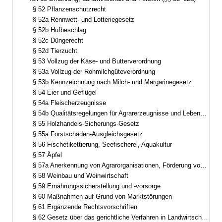
Bereich reduzieren
§ 52 Pflanzenschutzrecht
§ 52a Rennwett- und Lotteriegesetz
§ 52b Hufbeschlag
§ 52c Düngerecht
§ 52d Tierzucht
§ 53 Vollzug der Käse- und Butterverordnung
§ 53a Vollzug der Rohmilchgüteverordnung
§ 53b Kennzeichnung nach Milch- und Margarinegesetz
§ 54 Eier und Geflügel
§ 54a Fleischerzeugnisse
§ 54b Qualitätsregelungen für Agrarerzeugnisse und Lebensmittel sowie Spirituosen
§ 55 Holzhandels-Sicherungs-Gesetz
§ 55a Forstschäden-Ausgleichsgesetz
§ 56 Fischetikettierung, Seefischerei, Aquakultur
§ 57 Äpfel
§ 57a Anerkennung von Agrarorganisationen, Förderung von Erzeugerorganisationen für Obst und Gemüse
§ 58 Weinbau und Weinwirtschaft
§ 59 Ernährungssicherstellung und -vorsorge
§ 60 Maßnahmen auf Grund von Marktstörungen
§ 61 Ergänzende Rechtsvorschriften
§ 62 Gesetz über das gerichtliche Verfahren in Landwirtschaftssachen