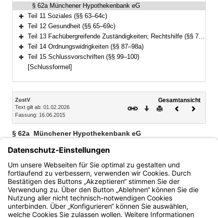
§ 62a Münchener Hypothekenbank eG
Teil 11 Soziales (§§ 63–64c)
Bereich erweitern
Teil 12 Gesundheit (§§ 65–69c)
Bereich erweitern
Teil 13 Fachübergreifende Zuständigkeiten; Rechtshilfe (§§ 70–86)
Bereich erweitern
Teil 14 Ordnungswidrigkeiten (§§ 87–98a)
Bereich erweitern
Teil 15 Schlussvorschriften (§§ 99–100)
Bereich erweitern
[Schlussformel]
Inhalt
ZustV
Gesamtansicht
Text gilt ab: 01.02.2026
Download
Drucken
Vorheriges
Nächste
Fassung: 16.06.2015
Dokument
Dokume
§ 62a
Münchener Hypothekenbank eG
Das Staatsministerium für Ernährung, Landwirtschaft,
Forsten und Tourismus ist zuständig für den Vollzug des
Art. 2 des Fünften Gesetzes zur Änderung und Ergänzung
des Hypothekenbankgesetzes.
Bayern.de