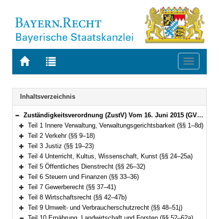
Zur
Zur
Toggle
Startseite
Trefferliste
navigati
von
der
BAYERN.RECHT
letzten
Navigation
Inhaltsverzeichnis
Suche
Zuständigkeitsverordnung (ZustV) Vom 16. Juni 2015 (GVBl. S. 184) BayRS 2015-1-1-V (§§ 1–100)
Bereich reduzieren
Teil 1 Innere Verwaltung, Verwaltungsgerichtsbarkeit (§§ 1–8d)
Bereich erweitern
Teil 2 Verkehr (§§ 9–18)
Bereich erweitern
Teil 3 Justiz (§§ 19–23)
Bereich erweitern
Teil 4 Unterricht, Kultus, Wissenschaft, Kunst (§§ 24–25a)
Bereich erweitern
Teil 5 Öffentliches Dienstrecht (§§ 26–32)
Bereich erweitern
Teil 6 Steuern und Finanzen (§§ 33–36)
Bereich erweitern
Teil 7 Gewerberecht (§§ 37–41)
Bereich erweitern
Teil 8 Wirtschaftsrecht (§§ 42–47b)
Bereich erweitern
Teil 9 Umwelt- und Verbraucherschutzrecht (§§ 48–51j)
Bereich erweitern
Teil 10 Ernährung, Landwirtschaft und Forsten (§§ 52–62a)