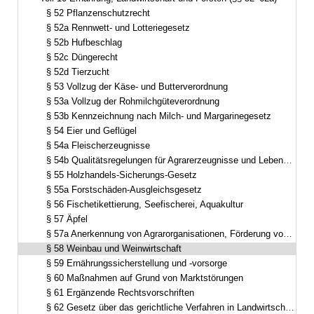
Bereich reduzieren
§ 52 Pflanzenschutzrecht
§ 52a Rennwett- und Lotteriegesetz
§ 52b Hufbeschlag
§ 52c Düngerecht
§ 52d Tierzucht
§ 53 Vollzug der Käse- und Butterverordnung
§ 53a Vollzug der Rohmilchgüteverordnung
§ 53b Kennzeichnung nach Milch- und Margarinegesetz
§ 54 Eier und Geflügel
§ 54a Fleischerzeugnisse
§ 54b Qualitätsregelungen für Agrarerzeugnisse und Lebensmittel sowie Spirituosen
§ 55 Holzhandels-Sicherungs-Gesetz
§ 55a Forstschäden-Ausgleichsgesetz
§ 56 Fischetikettierung, Seefischerei, Aquakultur
§ 57 Äpfel
§ 57a Anerkennung von Agrarorganisationen, Förderung von Erzeugerorganisationen für Obst und Gemüse
§ 58 Weinbau und Weinwirtschaft
§ 59 Ernährungssicherstellung und -vorsorge
§ 60 Maßnahmen auf Grund von Marktstörungen
§ 61 Ergänzende Rechtsvorschriften
§ 62 Gesetz über das gerichtliche Verfahren in Landwirtschaftssachen