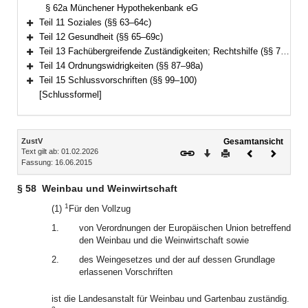
§ 62a Münchener Hypothekenbank eG
Teil 11 Soziales (§§ 63–64c)
Bereich erweitern
Teil 12 Gesundheit (§§ 65–69c)
Bereich erweitern
Teil 13 Fachübergreifende Zuständigkeiten; Rechtshilfe (§§ 70–86)
Bereich erweitern
Teil 14 Ordnungswidrigkeiten (§§ 87–98a)
Bereich erweitern
Teil 15 Schlussvorschriften (§§ 99–100)
Bereich erweitern
[Schlussformel]
Inhalt
ZustV
Gesamtansicht
Text gilt ab: 01.02.2026
Download
Drucken
Vorheriges
Nächste
Fassung: 16.06.2015
Dokument
Dokume
§ 58
Weinbau und Weinwirtschaft
1
(1)
Für den Vollzug
1.
von Verordnungen der Europäischen Union betreffend
den Weinbau und die Weinwirtschaft sowie
2.
des Weingesetzes und der auf dessen Grundlage
erlassenen Vorschriften
ist die Landesanstalt für Weinbau und Gartenbau zuständig.