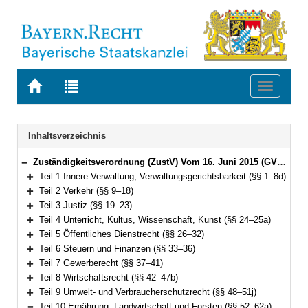
Zur
Zur
Toggle
Startseite
Trefferliste
navigati
von
der
BAYERN.RECHT
letzten
Navigation
Inhaltsverzeichnis
Suche
Zuständigkeitsverordnung (ZustV) Vom 16. Juni 2015 (GVBl. S. 184) BayRS 2015-1-1-V (§§ 1–100)
Bereich reduzieren
Teil 1 Innere Verwaltung, Verwaltungsgerichtsbarkeit (§§ 1–8d)
Bereich erweitern
Teil 2 Verkehr (§§ 9–18)
Bereich erweitern
Teil 3 Justiz (§§ 19–23)
Bereich erweitern
Teil 4 Unterricht, Kultus, Wissenschaft, Kunst (§§ 24–25a)
Bereich erweitern
Teil 5 Öffentliches Dienstrecht (§§ 26–32)
Bereich erweitern
Teil 6 Steuern und Finanzen (§§ 33–36)
Bereich erweitern
Teil 7 Gewerberecht (§§ 37–41)
Bereich erweitern
Teil 8 Wirtschaftsrecht (§§ 42–47b)
Bereich erweitern
Teil 9 Umwelt- und Verbraucherschutzrecht (§§ 48–51j)
Bereich erweitern
Teil 10 Ernährung, Landwirtschaft und Forsten (§§ 52–62a)