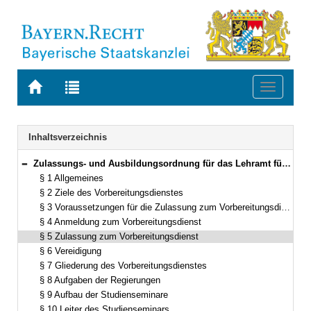
Zur
Zur
Toggle
Startseite
Trefferliste
navigati
von
der
BAYERN.RECHT
letzten
Navigation
Inhaltsverzeichnis
Suche
Zulassungs- und Ausbildungsordnung für das Lehramt für Sonderpädagogik (ZALS) in der Fassung der Bekanntmachung vom 29. September 1992 (GVBl. S. 461) BayRS 2038-3-4-4-1-K (§§ 1–28)
Bereich reduzieren
§ 1 Allgemeines
§ 2 Ziele des Vorbereitungsdienstes
§ 3 Voraussetzungen für die Zulassung zum Vorbereitungsdienst
§ 4 Anmeldung zum Vorbereitungsdienst
§ 5 Zulassung zum Vorbereitungsdienst
§ 6 Vereidigung
§ 7 Gliederung des Vorbereitungsdienstes
§ 8 Aufgaben der Regierungen
§ 9 Aufbau der Studienseminare
§ 10 Leiter des Studienseminars