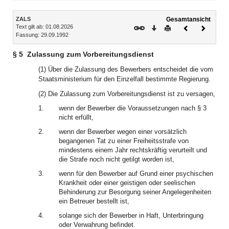
Inhalt
ZALS
Gesamtansicht
Text gilt ab: 01.08.2026
Download
Drucken
Vorheriges
Nächste
Fassung: 29.09.1992
Dokument
Dokume
§ 5
Zulassung zum Vorbereitungsdienst
(1) Über die Zulassung des Bewerbers entscheidet die vom
Staatsministerium für den Einzelfall bestimmte Regierung.
(2) Die Zulassung zum Vorbereitungsdienst ist zu versagen,
1.
wenn der Bewerber die Voraussetzungen nach § 3
nicht erfüllt,
2.
wenn der Bewerber wegen einer vorsätzlich
begangenen Tat zu einer Freiheitsstrafe von
mindestens einem Jahr rechtskräftig verurteilt und
die Strafe noch nicht getilgt worden ist,
3.
wenn für den Bewerber auf Grund einer psychischen
Krankheit oder einer geistigen oder seelischen
Behinderung zur Besorgung seiner Angelegenheiten
ein Betreuer bestellt ist,
4.
solange sich der Bewerber in Haft, Unterbringung
oder Verwahrung befindet.