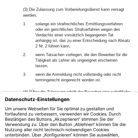
(3) Die Zulassung zum Vorbereitungsdienst kann versagt
werden,
1.
solange ein strafrechtliches Ermittlungsverfahren
oder ein gerichtliches Strafverfahren wegen des
Verdachts einer vorsätzlich begangenen Tat
anhängig ist, das zu einer Entscheidung nach Absatz
2 Nr. 2 führen kann,
2.
wenn Tatsachen vorliegen, die den Bewerber für die
Tätigkeit als Lehrer als ungeeignet erscheinen
lassen,
3.
wenn die Anmeldung nicht vollständig oder nicht
termingerecht eingereicht worden ist.
1
(4)
Über die Zulassung erhält der Bewerber eine schriftliche
Mitteilung, die bei ablehnender Entscheidung begründet
2
wird.
In den Fällen des § 3 Abs. 1 Sätze 2 und 3 enthält
die Mitteilung auch die Auflage und die Frist für die Erfüllung
dieser Auflage.
Bayern.de