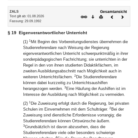
Inhalt
ZALS
Gesamtansicht
Text gilt ab: 01.08.2026
Download
Drucken
Vorheriges
Nächste
Fassung: 29.09.1992
Dokument
Dokume
§ 19
Eigenverantwortlicher Unterricht
1
(1)
Mit Beginn des Vorbereitungsdienstes übernehmen die
Studienreferendare nach Weisung der Regierung
eigenverantwortlichen Unterricht schwerpunktmäßig in ihrer
sonderpädagogischen Fachrichtung; sie unterrichten in der
Regel in den von ihnen studierten Didaktikfächern, im
zweiten Ausbildungsabschnitt nach Möglichkeit auch in
2
weiteren Unterrichtsfächern.
Die Studienreferendare
können dabei kurzzeitig zu Unterrichtsaushilfen
3
herangezogen werden.
Eine Häufung der Aushilfen ist im
Interesse der Ausbildung nach Möglichkeit zu vermeiden.
1
(2)
Die Zuweisung erfolgt durch die Regierung, bei privaten
2
Schulen im Einvernehmen mit dem Schulträger.
Bei der
Zuweisung sind dienstliche Erfordernisse vorrangig; die
Studienreferendare können Ortswünsche äußern.
3
Grundsätzlich ist davon abzusehen, dass die
Studienreferendare viele oder besonders schwierige
4