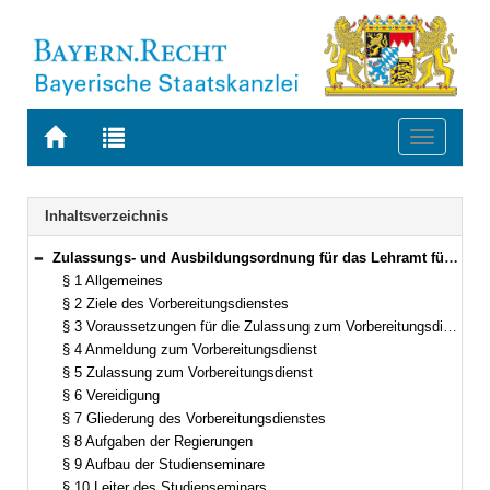
Zur
Zur
Toggle
Startseite
Trefferliste
navigati
von
der
BAYERN.RECHT
letzten
Navigation
Inhaltsverzeichnis
Suche
Zulassungs- und Ausbildungsordnung für das Lehramt für Sonderpädagogik (ZALS) in der Fassung der Bekanntmachung vom 29. September 1992 (GVBl. S. 461) BayRS 2038-3-4-4-1-K (§§ 1–28)
Bereich reduzieren
§ 1 Allgemeines
§ 2 Ziele des Vorbereitungsdienstes
§ 3 Voraussetzungen für die Zulassung zum Vorbereitungsdienst
§ 4 Anmeldung zum Vorbereitungsdienst
§ 5 Zulassung zum Vorbereitungsdienst
§ 6 Vereidigung
§ 7 Gliederung des Vorbereitungsdienstes
§ 8 Aufgaben der Regierungen
§ 9 Aufbau der Studienseminare
§ 10 Leiter des Studienseminars