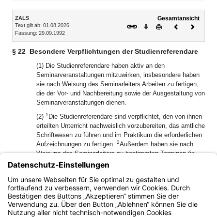
Inhalt
ZALS
Gesamtansicht
Text gilt ab: 01.08.2026
Download
Drucken
Vorheriges
Nächste
Fassung: 29.09.1992
Dokument
Dokume
§ 22
Besondere Verpflichtungen der Studienreferendare
(1) Die Studienreferendare haben aktiv an den
Seminarveranstaltungen mitzuwirken, insbesondere haben
sie nach Weisung des Seminarleiters Arbeiten zu fertigen,
die der Vor- und Nachbereitung sowie der Ausgestaltung von
Seminarveranstaltungen dienen.
1
(2)
Die Studienreferendare sind verpflichtet, den von ihnen
erteilten Unterricht nachweislich vorzubereiten, das amtliche
Schriftwesen zu führen und im Praktikum die erforderlichen
2
Aufzeichnungen zu fertigen.
Außerdem haben sie nach
Weisung des Seminarleiters zu bestimmten Terminen (in
der Regel zu Beratungsbesuchen) besondere
Unterrichtsvorbereitungen zu fertigen, und zwar im ersten
Ausbildungsabschnitt mindestens drei und im zweiten
Ausbildungsabschnitt mindestens eine.