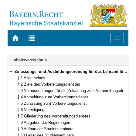
Zur
Zur
Toggle
Startseite
Trefferliste
navigati
von
der
BAYERN.RECHT
letzten
Navigation
Inhaltsverzeichnis
Suche
Zulassungs- und Ausbildungsordnung für das Lehramt für Sonderpädagogik (ZALS) in der Fassung der Bekanntmachung vom 29. September 1992 (GVBl. S. 461) BayRS 2038-3-4-4-1-K (§§ 1–28)
Bereich reduzieren
§ 1 Allgemeines
§ 2 Ziele des Vorbereitungsdienstes
§ 3 Voraussetzungen für die Zulassung zum Vorbereitungsdienst
§ 4 Anmeldung zum Vorbereitungsdienst
§ 5 Zulassung zum Vorbereitungsdienst
§ 6 Vereidigung
§ 7 Gliederung des Vorbereitungsdienstes
§ 8 Aufgaben der Regierungen
§ 9 Aufbau der Studienseminare
§ 10 Leiter des Studienseminars