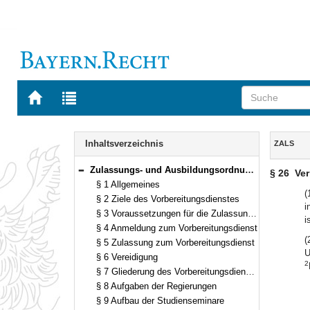
Zur
Zur
Startseite
Trefferliste
von
der
Navigation
BAYERN.RECHT
letzten
Inhalt
Inhaltsverzeichnis
ZALS
Suche
Zulassungs- und Ausbildungsordnung für das Lehramt für Sonderpädagogik (ZALS) in der Fassung der Bekanntmachung vom 29. September 1992 (GVBl. S. 461) BayRS 2038-3-4-4-1-K (§§ 1–28)
§ 26
Ver
Bereich reduzieren
§ 1 Allgemeines
(
§ 2 Ziele des Vorbereitungsdienstes
i
§ 3 Voraussetzungen für die Zulassung zum Vorbereitungsdienst
i
§ 4 Anmeldung zum Vorbereitungsdienst
(
§ 5 Zulassung zum Vorbereitungsdienst
U
§ 6 Vereidigung
2
§ 7 Gliederung des Vorbereitungsdienstes
§ 8 Aufgaben der Regierungen
§ 9 Aufbau der Studienseminare