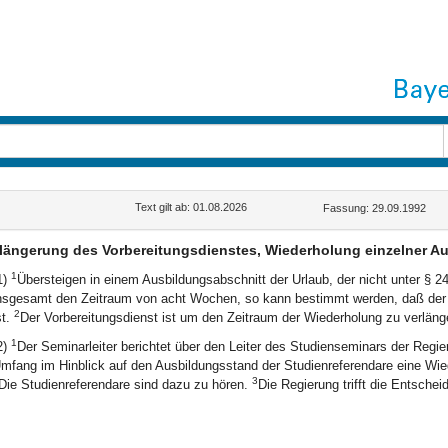
Text gilt ab: 01.08.2026
Fassung: 29.09.1992
längerung des Vorbereitungsdienstes, Wiederholung einzelner A
1
1)
Übersteigen in einem Ausbildungsabschnitt der Urlaub, der nicht unter § 24
nsgesamt den Zeitraum von acht Wochen, so kann bestimmt werden, daß der A
2
st.
Der Vorbereitungsdienst ist um den Zeitraum der Wiederholung zu verläng
1
2)
Der Seminarleiter berichtet über den Leiter des Studienseminars der Regie
mfang im Hinblick auf den Ausbildungsstand der Studienreferendare eine Wiede
3
Die Studienreferendare sind dazu zu hören.
Die Regierung trifft die Entschei