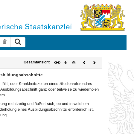
Suche ausführen
Suche zurücksetzen
Download
Drucken
Vorheriges
Nächstes
Gesamtansicht
Dokument
Dokument
usbildungsabschnitte
 fällt, oder Krankheitszeiten eines Studienreferendars
usbildungsabschnitt ganz oder teilweise zu wiederholen
ern.
rung rechtzeitig und äußert sich, ob und in welchem
rholung eines Ausbildungsabschnitts erforderlich ist.
dung.