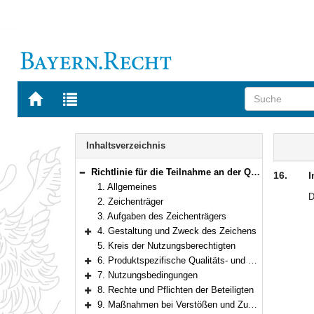
Zur
Zur
Startseite
Trefferliste
von
der
Navigation
BAYERN.RECHT
letzten
Inhalt
Inhaltsverzeichnis
Suche
Richtlinie für die Teilnahme an der Qualitätsregelung „Geprüfte Qualität“
16.
I
Bereich reduzieren
1. Allgemeines
D
2. Zeichenträger
3. Aufgaben des Zeichenträgers
4. Gestaltung und Zweck des Zeichens
Bereich erweitern
5. Kreis der Nutzungsberechtigten
6. Produktspezifische Qualitäts- und Prüfbestimmungen
Bereich erweitern
7. Nutzungsbedingungen
Bereich erweitern
8. Rechte und Pflichten der Beteiligten
Bereich erweitern
9. Maßnahmen bei Verstößen und Zuwiderhandlungen
Bereich erweitern