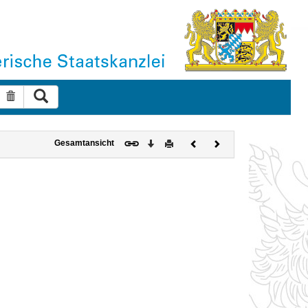
Suche ausführen
Suche zurücksetzen
Download
Drucken
Vorheriges
Nächstes
Gesamtansicht
Dokument
Dokument